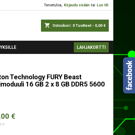
Tervetuloa,
Kirjaudu sisään
tai
Luo tili
shopping_cart
Ostoskori:
0
Tuotteet - 0,00 €
YKSILLE
LAHJAKORTTI
ton Technology FURY Beast
imoduuli 16 GB 2 x 8 GB DDR5 5600
,
00 €
v:n