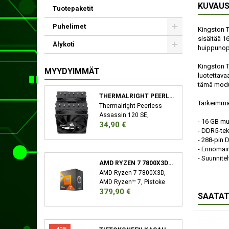
KUVAU
Tuotepaketit
Puhelimet
Kingston T
sisältää 1
Älykoti
huippunop
Kingston Te
MYYDYIMMÄT
luotettava
tämä moduu
THERMALRIGHT PEERLESS ASSASSIN 120 SE SUORITIN JÄÄHDYTYSLEVY/JÄÄHDYTIN 12 CM MUSTA
Tärkeimmä
Thermalright Peerless
Assassin 120 SE,
- 16 GB m
Hinta
34,90 €
Jäähdytyslevy/jäähdytin,
- DDR5-te
12 cm, 66,17 cfm, Musta
- 288-pin 
- Erinomai
- Suunnitelt
AMD RYZEN 7 7800X3D SUORITIN 4,2 GHZ 96 MB L3 LAATIKKO
AMD Ryzen 7 7800X3D,
AMD Ryzen™ 7, Pistoke
Hinta
379,90 €
AM5, 5 nm, AMD,
SAATAT
7800X3D, 4,2 GHz