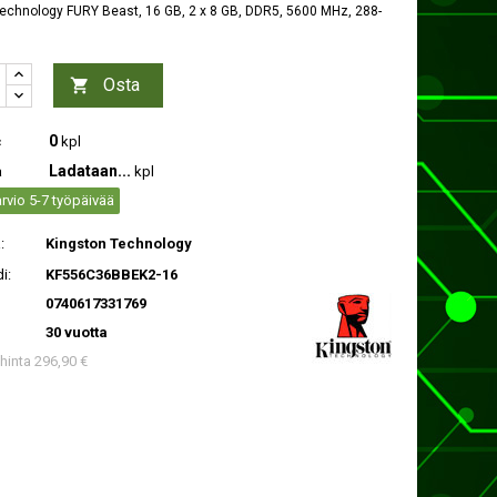
echnology FURY Beast, 16 GB, 2 x 8 GB, DDR5, 5600 MHz, 288-
Osta

0
c
kpl
Ladataan...
a
kpl
rvio 5-7 työpäivää
:
Kingston Technology
i:
KF556C36BBEK2-16
0740617331769
30 vuotta
 hinta 296,90 €