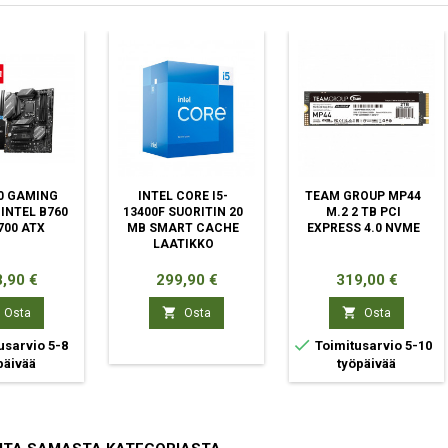
0 GAMING
INTEL CORE I5-
TEAM GROUP MP44
 INTEL B760
13400F SUORITIN 20
M.2 2 TB PCI
700 ATX
MB SMART CACHE
EXPRESS 4.0 NVME
LAATIKKO
ta
Hinta
Hinta
,90 €
299,90 €
319,00 €


Osta
Osta
Osta

usarvio 5-8
Toimitusarvio 5-10
päivää
työpäivää