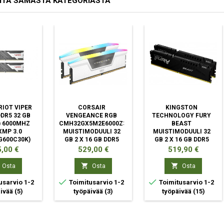
ITA SAMASTA KATEGORIASTA
IOT VIPER
CORSAIR
KINGSTON
DR5 32 GB
VENGEANCE RGB
TECHNOLOGY FURY
) 6000MHZ
CMH32GX5M2E6000Z36W
BEAST
XMP 3.0
MUISTIMODUULI 32
MUISTIMODUULI 32
G600C30K)
GB 2 X 16 GB DDR5
GB 2 X 16 GB DDR5
6000 MHZ
ta
Hinta
Hinta
,00 €
529,00 €
519,90 €


Osta
Osta
Osta


usarvio 1-2
Toimitusarvio 1-2
Toimitusarvio 1-2
äivää
(5)
työpäivää
(3)
työpäivää
(15)