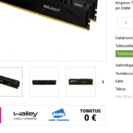
Kingston T
pin DIMM
Datatroni
Tukkureill
Toimitusa
Valmistaja
Tuotekood

EAN:
Takuu:
Alin 30 pv