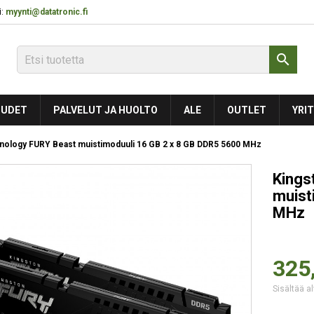
:
myynti@datatronic.fi

UDET
PALVELUT JA HUOLTO
ALE
OUTLET
YRIT
nology FURY Beast muistimoduuli 16 GB 2 x 8 GB DDR5 5600 MHz
Kings
muist
MHz
325
Sisältää al