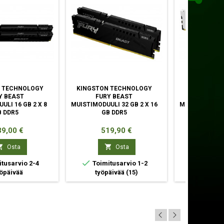
 TECHNOLOGY
KINGSTON TECHNOLOGY
KINGSTON 
Y BEAST
FURY BEAST
FURY 
ULI 16 GB 2 X 8
MUISTIMODUULI 32 GB 2 X 16
MUISTIMODUULI
B DDR5
GB DDR5
GB 
nta
Hinta
Hint
39,00 €
519,90 €
335



Osta
Osta


tusarvio 2-4
Toimitusarvio 1-2
Toimitu
öpäivää
työpäivää
(15)
työp