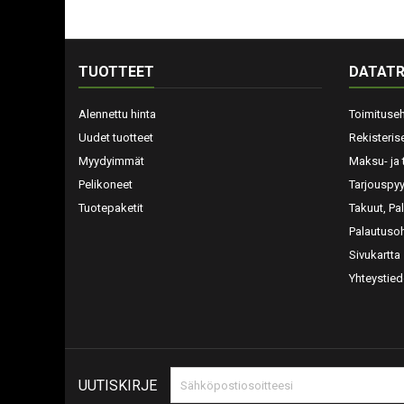
TUOTTEET
DATATR
Alennettu hinta
Toimituse
Uudet tuotteet
Rekisteris
Myydyimmät
Maksu- ja 
Pelikoneet
Tarjouspy
Tuotepaketit
Takuut, Pa
Palautusoh
Sivukartta
Yhteystied
UUTISKIRJE