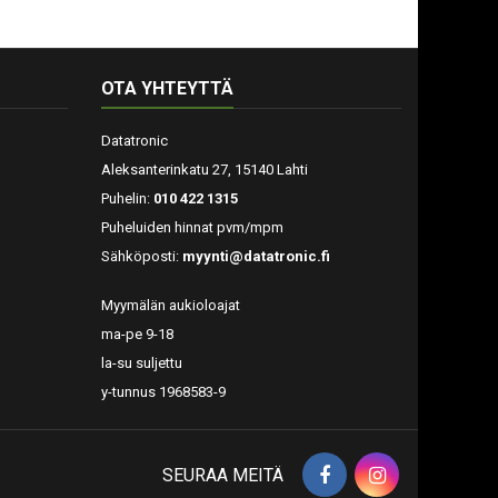
OTA YHTEYTTÄ
Datatronic
Aleksanterinkatu 27, 15140 Lahti
Puhelin:
010 422 1315
Puheluiden hinnat pvm/mpm
Sähköposti:
myynti@datatronic.fi
Myymälän aukioloajat
ma-pe 9-18
la-su suljettu
y-tunnus 1968583-9
SEURAA MEITÄ