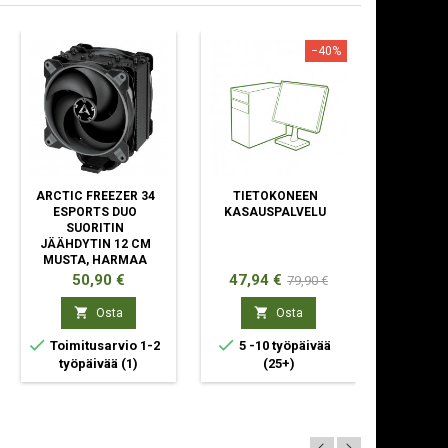
−40%
ARCTIC FREEZER 34
TIETOKONEEN
AMD 
ESPORTS DUO
KASAUSPALVELU
7500X3D
SUORITIN
GHZ 
JÄÄHDYTIN 12 CM
LAA
MUSTA, HARMAA
Hinta
Hinta
Normaali
Hin
50,90 €
47,94 €
24
79,90 €
hinta


Osta
Osta



Toimitusarvio 1-2
5 -10 työpäivää
Toimit
työpäivää
(1)
(25+)
ty