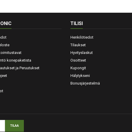
ONIC
TILISI
hdot
Henkilötiedot
eloste
Tilaukset
toimitustavat
Hyvityslaskut
yntö konepaketista
Osoitteet
lautukset ja Peruutukset
Kupongit
jeet
Hälytykseni
Bonusjärjestelmä
ot