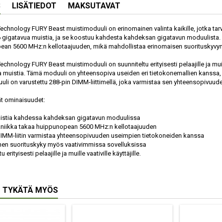
S
LISÄTIEDOT
MAKSUTAVAT
echnology FURY Beast muistimoduuli on erinomainen valinta kaikille, jotka tar
6 gigatavua muistia, ja se koostuu kahdesta kahdeksan gigatavun moduulista.
ean 5600 MHz:n kellotaajuuden, mikä mahdollistaa erinomaisen suorituskyvyn
chnology FURY Beast muistimoduuli on suunniteltu erityisesti pelaajille ja muille
a muistia. Tämä moduuli on yhteensopiva useiden eri tietokonemallien kanssa, 
li on varustettu 288-pin DIMM-liittimellä, joka varmistaa sen yhteensopivuu
t ominaisuudet:
uistia kahdessa kahdeksan gigatavun moduulissa
kniikka takaa huippunopean 5600 MHz:n kellotaajuuden
DIMM-liitin varmistaa yhteensopivuuden useimpien tietokoneiden kanssa
nen suorituskyky myös vaativimmissa sovelluksissa
u erityisesti pelaajille ja muille vaativille käyttäjille.
 TYKÄTÄ MYÖS