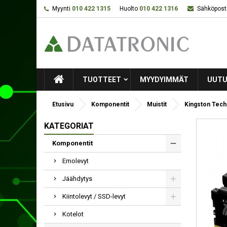
Myynti
010 422 1315
Huolto
010 422 1316
Sähköposti
TUOTTEET
MYYDYIMMÄT
UUTU
Etusivu
Komponentit
Muistit
Kingston Tech
KATEGORIAT
Komponentit
Emolevyt
Jäähdytys
Kiintolevyt / SSD-levyt
Kotelot