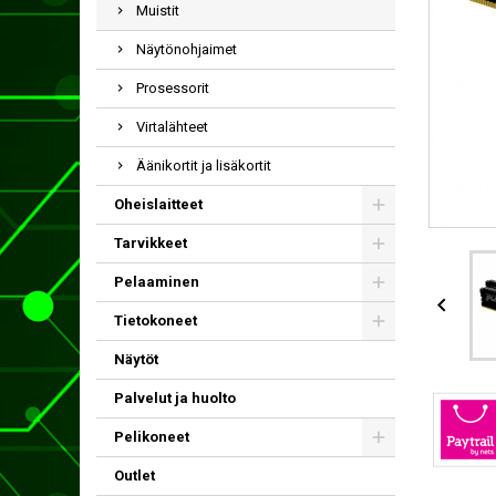
Muistit
Näytönohjaimet
Prosessorit
Virtalähteet
Äänikortit ja lisäkortit
Oheislaitteet
Tarvikkeet
Pelaaminen

Tietokoneet
Näytöt
Palvelut ja huolto
Pelikoneet
Outlet