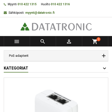
Myynti
010 422 1315
Huolto
010 422 1316
Sähköposti:
myynti@datatronic.fi
0



shopping_cart
PoE-adapterit
KATEGORIAT