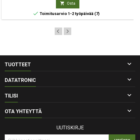

Osta

Toimitusarvio 1-2 työpäivää
(7)

TUOTTEET

DATATRONIC

TILISI

OTA YHTEYTTÄ
UUTISKIRJE