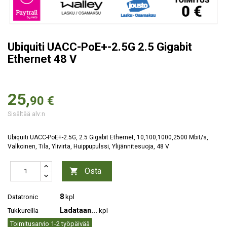
Ubiquiti UACC-PoE+-2.5G 2.5 Gigabit
Ethernet 48 V
25,
90 €
Sisältää alv:n
Ubiquiti UACC-PoE+-2.5G, 2.5 Gigabit Ethernet, 10,100,1000,2500 Mbit/s,
Valkoinen, Tila, Ylivirta, Huippupulssi, Ylijännitesuoja, 48 V
Osta

8
Datatronic
kpl
Ladataan...
Tukkureilla
kpl
Toimitusarvio 1-2 työpäivää