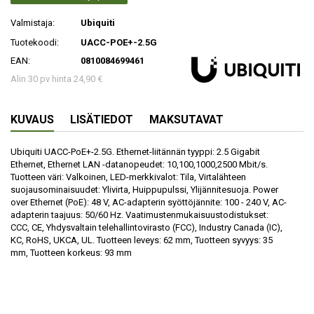
Valmistaja:
Ubiquiti
Tuotekoodi:
UACC-POE+-2.5G
EAN:
0810084699461
Alin 30 pv hinta 24,90 €
KUVAUS
LISÄTIEDOT
MAKSUTAVAT
Ubiquiti UACC-PoE+-2.5G. Ethernet-liitännän tyyppi: 2.5 Gigabit
Ethernet, Ethernet LAN -datanopeudet: 10,100,1000,2500 Mbit/s.
Tuotteen väri: Valkoinen, LED-merkkivalot: Tila, Virtalähteen
suojausominaisuudet: Ylivirta, Huippupulssi, Ylijännitesuoja. Power
over Ethernet (PoE): 48 V, AC-adapterin syöttöjännite: 100 - 240 V, AC-
adapterin taajuus: 50/60 Hz. Vaatimustenmukaisuustodistukset:
CCC, CE, Yhdysvaltain telehallintovirasto (FCC), Industry Canada (IC),
KC, RoHS, UKCA, UL. Tuotteen leveys: 62 mm, Tuotteen syvyys: 35
mm, Tuotteen korkeus: 93 mm