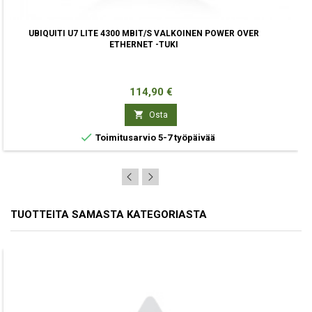
UBIQUITI U7 LITE 4300 MBIT/S VALKOINEN POWER OVER
ETHERNET -TUKI
Hinta
114,90 €

Osta

Toimitusarvio 5-7 työpäivää
TUOTTEITA SAMASTA KATEGORIASTA