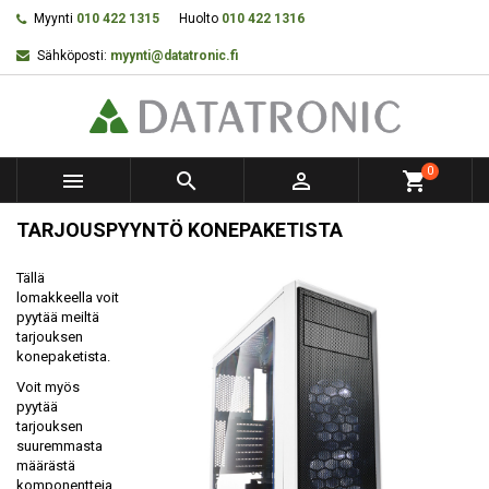
Myynti
010 422 1315
Huolto
010 422 1316
Sähköposti:
myynti@datatronic.fi
0



shopping_cart
TARJOUSPYYNTÖ KONEPAKETISTA
Tällä
lomakkeella voit
pyytää meiltä
tarjouksen
konepaketista.
Voit myös
pyytää
tarjouksen
suuremmasta
määrästä
komponentteja.