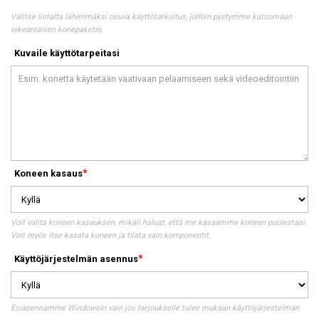
Valitse listalta lähimmäksi osuva käyttötarkoitus, jolloin pystymme katsomaan
oikeanlaisen konepaketin.
Kuvaile käyttötarpeitasi
Koneen kasaus
Voit valita koneen kasauksen, mikäli haluat, että me kasaamme koneen puolestasi.
Voit myös itse kasata koneen ja tilata vain komponentit.
Käyttöjärjestelmän asennus
Esiasennamme Windowsin vain jos tarjoukselle tulee mukaan käyttöjärjestelmän