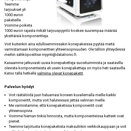
Teemme
tarjoukset yli
1000 euron
paketeille.
Voimme poiketa
1000 euron rajasta mikäli tarjouspyyntö koskee suurempaa määrää
yksittäisiä komponentteja.
Voit kuitenkin aina edullisemmissakin konepakeissa pyytää meitä
varmistamaan komponenttien yhteensopivuuden. Ole tällöin yhteydessä
meihin sähköpostitse myynti@datatronic.fi.
Kasaamme jatkuvasti uusia konepaketteja suosituimmista ja saatavilla
olevista komponenteista eli usein konepaketteja on myös heti saatavilla.
Katso tällä hetkellä
valmiina olevat konepaketit
.
Palvelun hyödyt
‌
Voit räätälöidä juuri haluamasi koneen kuvailemalla meille kaikki
komponentit, mutta voit halutessasi jättää valinnan meille ‌
Me varmistamme, että konepaketissa komponentit ovat
yhteensopivia.
Voimme hieman tinkiä hinnoista, mutta komponenteissa katteet ovat
pienet.
Teemme tarjotusta konepaketista maksulinkin verkkokauppaan ja voit