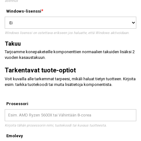
asennus
Windows-lisenssi
Windows lisenssi on ostettava erikseen jos haluatte, että Windows aktivoidaan.
Takuu
Tarjoamme konepaketeille komponenttien normaalien takuiden lisäksi 2
vuoden kasaustakuun.
Tarkentavat tuote-optiot
Voit kuvailla alle tarkemmat tarpeesi, mikäli haluat tietyn tuotteen. Kirjoita
esim. tarkka tuotekoodi tai muita lisätietoja komponentista.
Prosessori
Kirjoita tähän prosessorin nimi, tuotekoodi tai kuvaus tuotteesta.
Emolevy