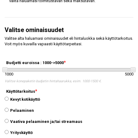
valita haluamasi toimitustavan sekä maksutavan.
Valitse ominaisuudet
Valitse alta haluamasi ominaisuudet eli hintaluokka sekä käyttötarkoitus.
Voit myös kuvailla vapaasti käyttötarpeitasi.
Budjetti euroissa :
1000->5000
1000
5000
Valitse konepaketin budjetin hintahaarukka, esim. 1000-1500 €.
Käyttötarkoitus
Kevyt kotikäyttö
Pelaaminen
Vaativa pelaaminen ja/tai streamaus
Yrityskäyttö