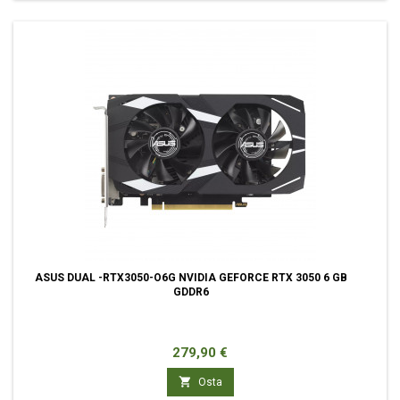
ASUS DUAL -RTX3050-O6G NVIDIA GEFORCE RTX 3050 6 GB
GDDR6
Hinta
279,90 €

Osta