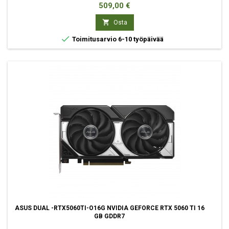
Hinta
509,00 €

Osta

Toimitusarvio 6-10 työpäivää
ASUS DUAL -RTX5060TI-O16G NVIDIA GEFORCE RTX 5060 TI 16
GB GDDR7