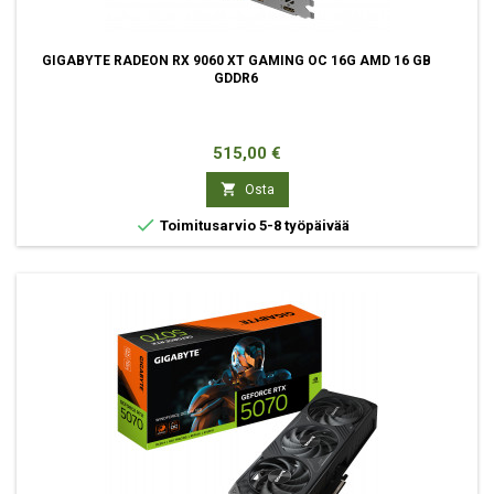
GIGABYTE RADEON RX 9060 XT GAMING OC 16G AMD 16 GB
GDDR6
Hinta
515,00 €

Osta

Toimitusarvio 5-8 työpäivää