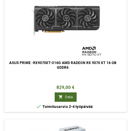
ASUS PRIME -RX9070XT-O16G AMD RADEON RX 9070 XT 16 GB
GDDR6
Hinta
829,00 €

Osta

Toimitusarvio 2-4 työpäivää