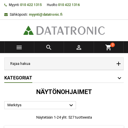
Myynti
010 422 1315
Huolto
010 422 1316
Sähköposti:
myynti@datatronic.fi
0



shopping_cart
Rajaa hakua
KATEGORIAT
NÄYTÖNOHJAIMET

Merkitys
Näytetään 1-24 yht. 527 tuotteesta