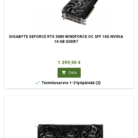
GIGABYTE GEFORCE RTX 5080 WINDFORCE OC SFF 16G NVIDIA
16 GB GDDR7
Hinta
1 399,90 €

Osta

Toimitusarvio 1-2 työpäivää
(2)