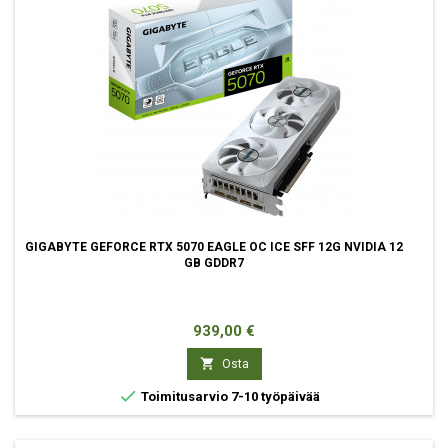
GIGABYTE GEFORCE RTX 5070 EAGLE OC ICE SFF 12G NVIDIA 12
GB GDDR7
Hinta
939,00 €

Osta

Toimitusarvio 7-10 työpäivää