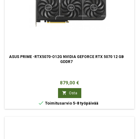
ASUS PRIME -RTX5070-O12G NVIDIA GEFORCE RTX 5070 12 GB
GDDR7
Hinta
879,00 €

Osta

Toimitusarvio 5-8 työpäivää