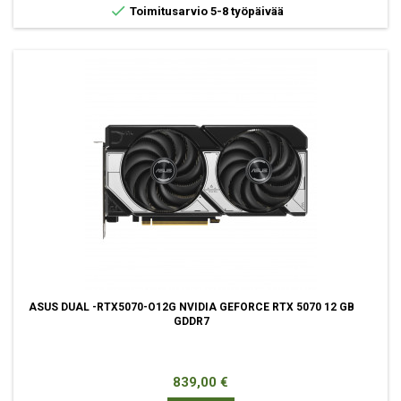

Toimitusarvio 5-8 työpäivää
ASUS DUAL -RTX5070-O12G NVIDIA GEFORCE RTX 5070 12 GB
GDDR7
Hinta
839,00 €