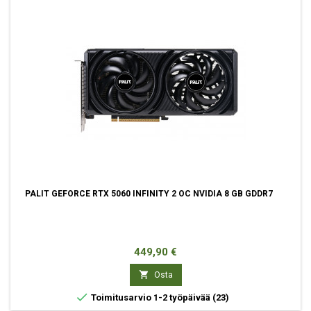
PALIT GEFORCE RTX 5060 INFINITY 2 OC NVIDIA 8 GB GDDR7
Hinta
449,90 €

Osta

Toimitusarvio 1-2 työpäivää
(23)