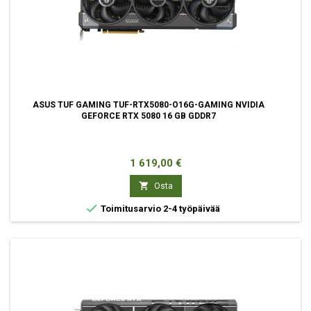
ASUS TUF GAMING TUF-RTX5080-O16G-GAMING NVIDIA
GEFORCE RTX 5080 16 GB GDDR7
Hinta
1 619,00 €

Osta

Toimitusarvio 2-4 työpäivää