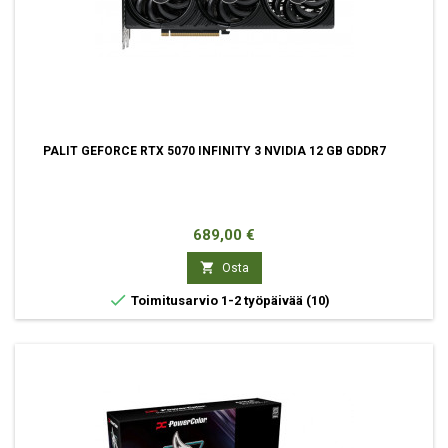
PALIT GEFORCE RTX 5070 INFINITY 3 NVIDIA 12 GB GDDR7
Hinta
689,00 €

Osta

Toimitusarvio 1-2 työpäivää
(10)