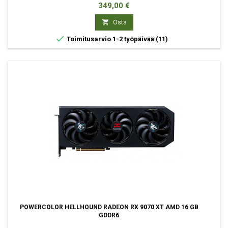
Hinta
349,00 €

Osta

Toimitusarvio 1-2 työpäivää
(11)
POWERCOLOR HELLHOUND RADEON RX 9070 XT AMD 16 GB
GDDR6