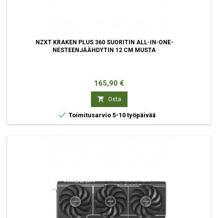
NZXT KRAKEN PLUS 360 SUORITIN ALL-IN-ONE-
NESTEENJÄÄHDYTIN 12 CM MUSTA
Hinta
165,90 €

Osta

Toimitusarvio 5-10 työpäivää