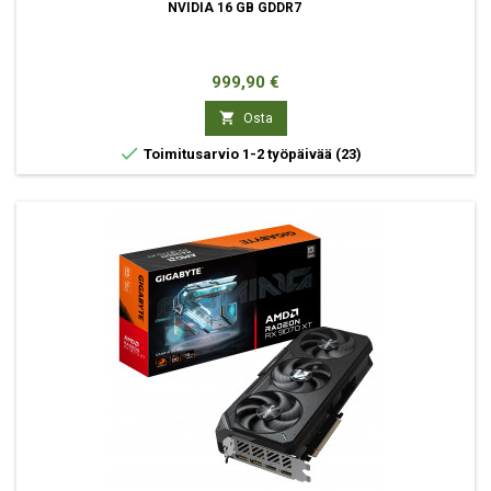
NVIDIA 16 GB GDDR7
Hinta
999,90 €

Osta

Toimitusarvio 1-2 työpäivää
(23)