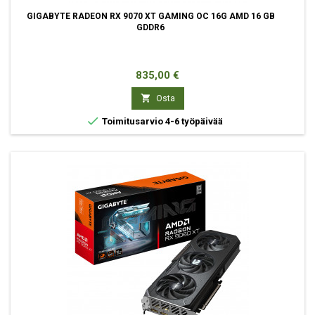
GIGABYTE RADEON RX 9070 XT GAMING OC 16G AMD 16 GB
GDDR6
Hinta
835,00 €

Osta

Toimitusarvio 4-6 työpäivää