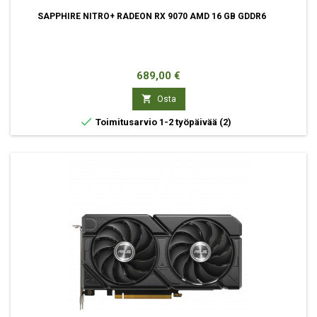
SAPPHIRE NITRO+ RADEON RX 9070 AMD 16 GB GDDR6
Hinta
689,00 €

Osta

Toimitusarvio 1-2 työpäivää
(2)