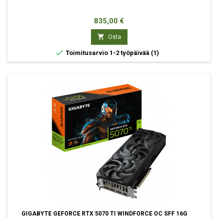
Hinta
835,00 €

Osta

Toimitusarvio 1-2 työpäivää
(1)
GIGABYTE GEFORCE RTX 5070 TI WINDFORCE OC SFF 16G