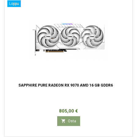
Loppu
SAPPHIRE PURE RADEON RX 9070 AMD 16 GB GDDR6
Hinta
805,00 €

Osta