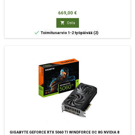
Hinta
669,00 €

Osta

Toimitusarvio 1-2 työpäivää
(2)
GIGABYTE GEFORCE RTX 5060 TI WINDFORCE OC 8G NVIDIA 8