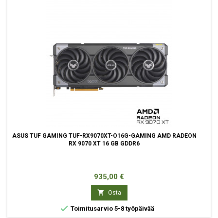
ASUS TUF GAMING TUF-RX9070XT-O16G-GAMING AMD RADEON
RX 9070 XT 16 GB GDDR6
Hinta
935,00 €

Osta

Toimitusarvio 5-8 työpäivää