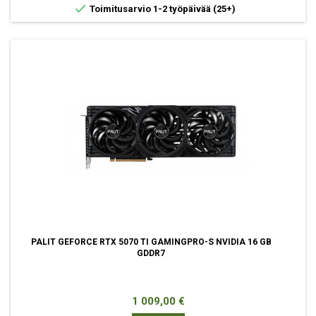

Toimitusarvio 1-2 työpäivää
(25+)
PALIT GEFORCE RTX 5070 TI GAMINGPRO-S NVIDIA 16 GB
GDDR7
Hinta
1 009,00 €