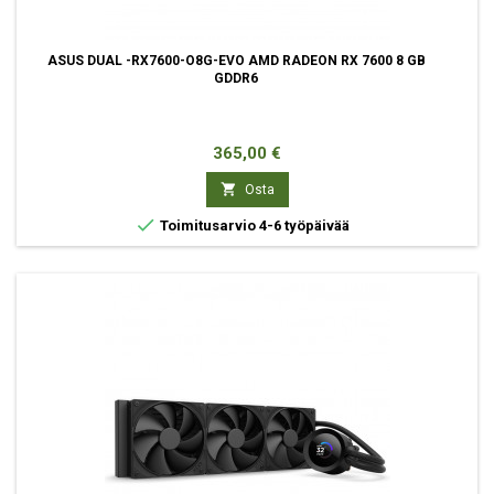
ASUS DUAL -RX7600-O8G-EVO AMD RADEON RX 7600 8 GB
GDDR6
Hinta
365,00 €

Osta

Toimitusarvio 4-6 työpäivää