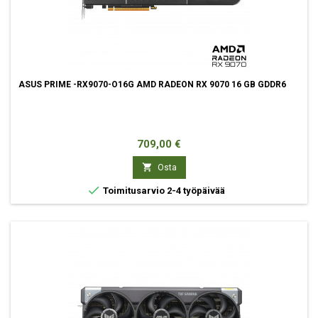
ASUS PRIME -RX9070-O16G AMD RADEON RX 9070 16 GB GDDR6
Hinta
709,00 €

Osta

Toimitusarvio 2-4 työpäivää