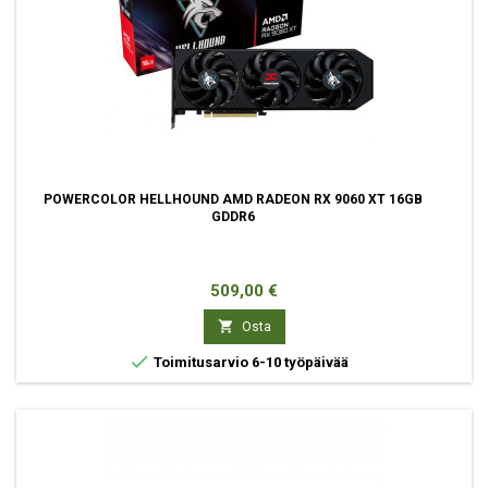
POWERCOLOR HELLHOUND AMD RADEON RX 9060 XT 16GB
GDDR6
Hinta
509,00 €

Osta

Toimitusarvio 6-10 työpäivää