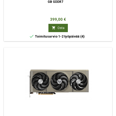
GB GDDR7
Hinta
399,00 €

Osta

Toimitusarvio 1-2 työpäivää
(4)