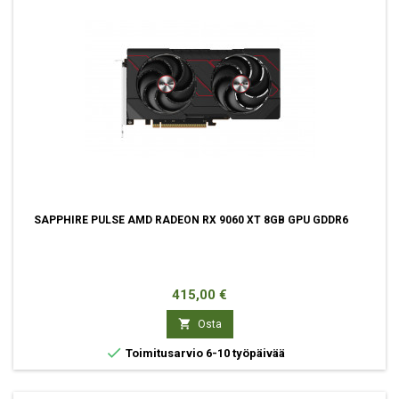
SAPPHIRE PULSE AMD RADEON RX 9060 XT 8GB GPU GDDR6
Hinta
415,00 €

Osta

Toimitusarvio 6-10 työpäivää