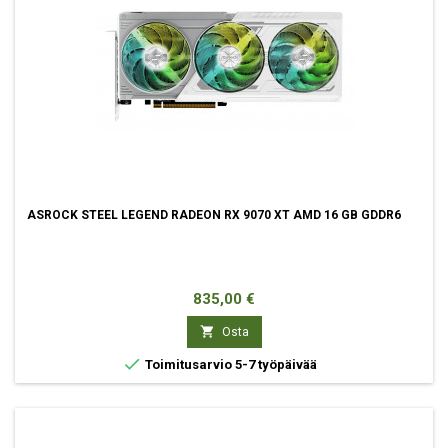
ASROCK STEEL LEGEND RADEON RX 9070 XT AMD 16 GB GDDR6
Hinta
835,00 €

Osta

Toimitusarvio 5-7 työpäivää