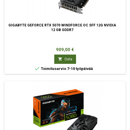
GIGABYTE GEFORCE RTX 5070 WINDFORCE OC SFF 12G NVIDIA
12 GB GDDR7
Hinta
909,00 €

Osta

Toimitusarvio 7-10 työpäivää