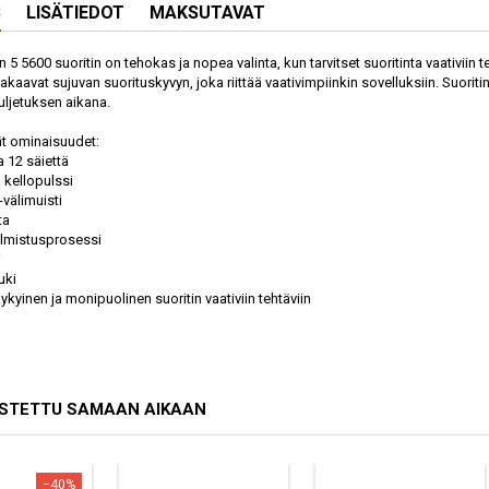
S
LISÄTIEDOT
MAKSUTAVAT
5 5600 suoritin on tehokas ja nopea valinta, kun tarvitset suoritinta vaativiin t
takaavat sujuvan suorituskyvyn, joka riittää vaativimpiinkin sovelluksiin. Suori
uljetuksen aikana.
t ominaisuudet:
ja 12 säiettä
n kellopulssi
-välimuisti
ta
almistusprosessi
W
uki
ykyinen ja monipuolinen suoritin vaativiin tehtäviin
OSTETTU SAMAAN AIKAAN
−40%