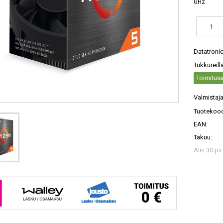
GHz
Datatroni
Tukkureill
Toimitusa
Valmistaja
Tuotekood
EAN:
Takuu:
Alin 30 pv