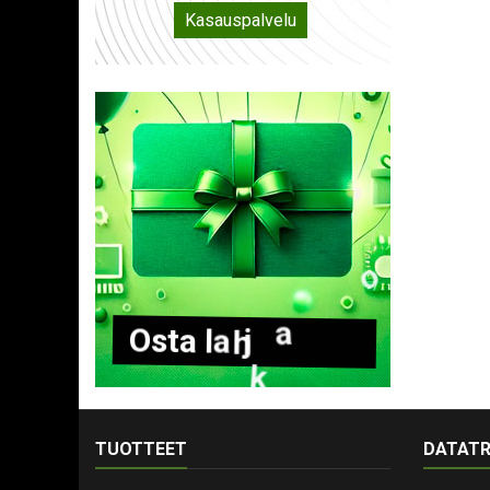
Kasauspalvelu
O
s
t
a
l
a
h
j
a
k
o
r
t
t
i
TUOTTEET
DATATR