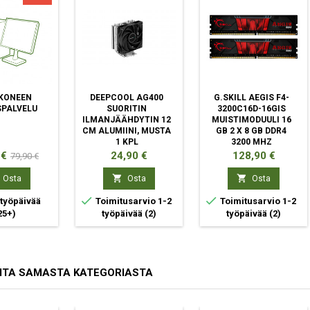
KONEEN
DEEPCOOL AG400
G.SKILL AEGIS F4-
PALVELU
SUORITIN
3200C16D-16GIS
ILMANJÄÄHDYTIN 12
MUISTIMODUULI 16
CM ALUMIINI, MUSTA
GB 2 X 8 GB DDR4
1 KPL
3200 MHZ
Normaali
Hinta
Hinta
 €
24,90 €
128,90 €
79,90 €
hinta


Osta
Osta
Osta


 työpäivää
Toimitusarvio 1-2
Toimitusarvio 1-2
25+)
työpäivää
(2)
työpäivää
(2)
ITA SAMASTA KATEGORIASTA