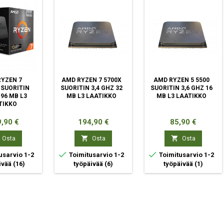
YZEN 7
AMD RYZEN 7 5700X
AMD RYZEN 5 5500
 SUORITIN
SUORITIN 3,4 GHZ 32
SUORITIN 3,6 GHZ 16
 96 MB L3
MB L3 LAATIKKO
MB L3 LAATIKKO
TIKKO
ta
Hinta
Hinta
,90 €
194,90 €
85,90 €


Osta
Osta
Osta


usarvio 1-2
Toimitusarvio 1-2
Toimitusarvio 1-2
ivää
(16)
työpäivää
(6)
työpäivää
(1)