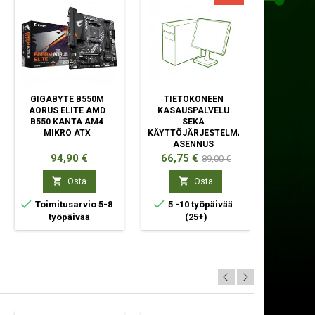
GIGABYTE B550M
TIETOKONEEN
ENDORF
AORUS ELITE AMD
KASAUSPALVELU
SUO
B550 KANTA AM4
SEKÄ
ILMANJÄ
MIKRO ATX
KÄYTTÖJÄRJESTELMÄN
CM 
ASENNUS
Hinta
Hinta
Normaali
Hinta
94,90 €
66,75 €
31,36
89,00 €
hinta


Osta
Osta



Toimitusarvio 5-8
5 -10 työpäivää
Toimit
työpäivää
(25+)
työp