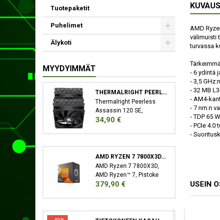
KUVAU
Tuotepaketit
Puhelimet
AMD Ryzen 
välimuisti 
Älykoti
turvassa k
Tärkeimmä
MYYDYIMMÄT
- 6 ydintä 
- 3,5 GHz:
- 32 MB L3
THERMALRIGHT PEERLESS ASSASSIN 120 SE SUORITIN JÄÄHDYTYSLEVY/JÄÄHDYTIN 12 CM MUSTA
- AM4-kan
Thermalright Peerless
- 7 nm:n v
Assassin 120 SE,
- TDP 65 
Hinta
34,90 €
Jäähdytyslevy/jäähdytin,
- PCIe 4.0 t
12 cm, 66,17 cfm, Musta
- Suoritusk
AMD RYZEN 7 7800X3D SUORITIN 4,2 GHZ 96 MB L3 LAATIKKO
AMD Ryzen 7 7800X3D,
AMD Ryzen™ 7, Pistoke
Hinta
USEIN 
379,90 €
AM5, 5 nm, AMD,
7800X3D, 4,2 GHz