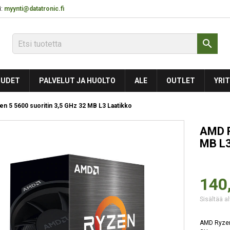
:
myynti@datatronic.fi

UDET
PALVELUT JA HUOLTO
ALE
OUTLET
YRIT
n 5 5600 suoritin 3,5 GHz 32 MB L3 Laatikko
AMD R
MB L3
140
Sisältää al
AMD Ryzen