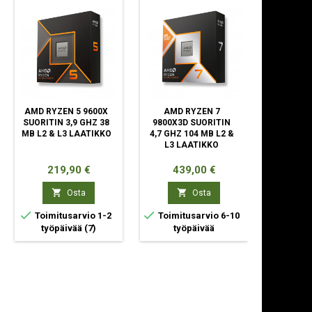
AMD RYZEN 5 9600X
AMD RYZEN 7
AMD RYZ
SUORITIN 3,9 GHZ 38
9800X3D SUORITIN
SUORITIN
MB L2 & L3 LAATIKKO
4,7 GHZ 104 MB L2 &
MB L3 
L3 LAATIKKO
Hinta
Hinta
Hin
219,90 €
439,00 €
19


Osta
Osta



Toimitusarvio 1-2
Toimitusarvio 6-10
Toimit
työpäivää
(7)
työpäivää
työp