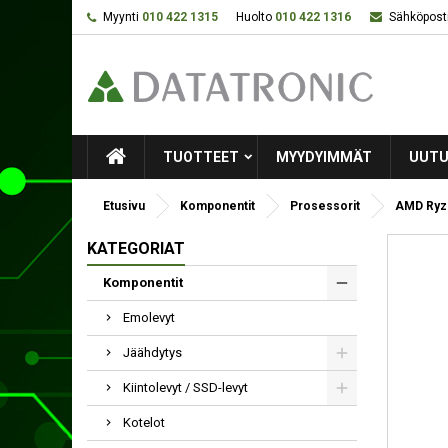
Myynti
010 422 1315
Huolto
010 422 1316
Sähköposti
TUOTTEET
MYYDYIMMÄT
UUTU
Etusivu
Komponentit
Prosessorit
AMD Ryze
KATEGORIAT
Komponentit
Emolevyt
Jäähdytys
Kiintolevyt / SSD-levyt
Kotelot