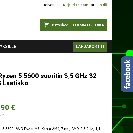
Tervetuloa,
Kirjaudu sisään
tai
Luo tili
shopping_cart
Ostoskori:
0
Tuotteet - 0,00 €
YKSILLE
LAHJAKORTTI
yzen 5 5600 suoritin 3,5 GHz 32
 Laatikko
,
90 €
v:n
 5 5600, AMD Ryzen™ 5, Kanta AM4, 7 nm, AMD, 3,5 GHz, 4,4