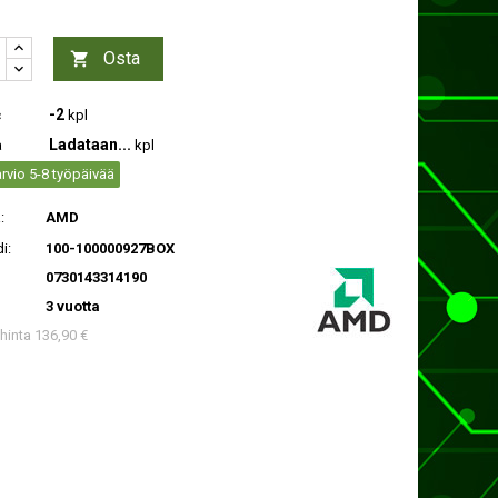
Osta

-2
c
kpl
Ladataan...
a
kpl
rvio 5-8 työpäivää
:
AMD
i:
100-100000927BOX
0730143314190
3 vuotta
 hinta 136,90 €