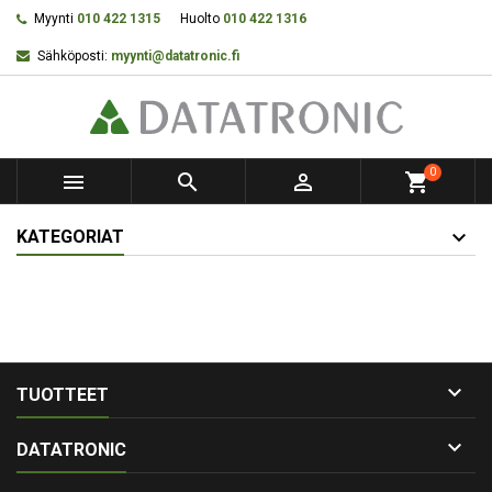
Myynti
010 422 1315
Huolto
010 422 1316
Sähköposti:
myynti@datatronic.fi
0



shopping_cart
KATEGORIAT

TUOTTEET

DATATRONIC