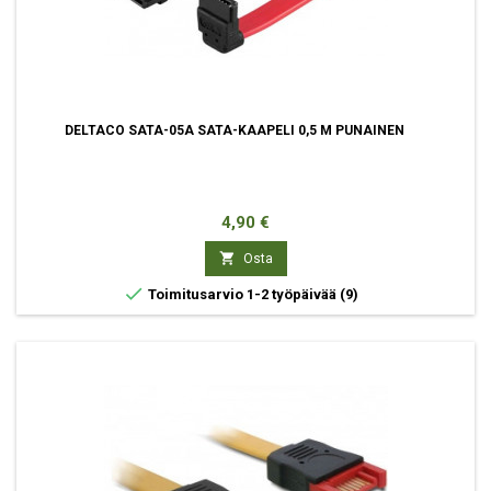
DELTACO SATA-05A SATA-KAAPELI 0,5 M PUNAINEN
Hinta
4,90 €

Osta

Toimitusarvio 1-2 työpäivää
(9)