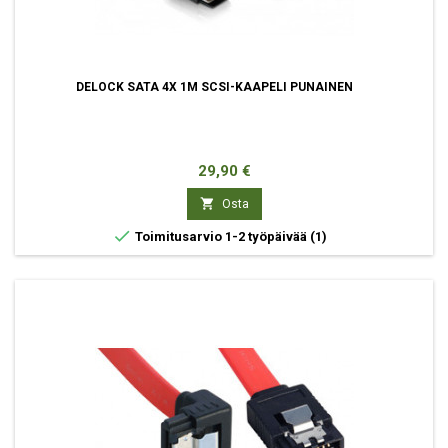
DELOCK SATA 4X 1M SCSI-KAAPELI PUNAINEN
Hinta
29,90 €

Osta

Toimitusarvio 1-2 työpäivää
(1)