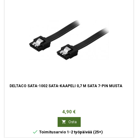
DELTACO SATA-1002 SATA-KAAPELI 0,7 M SATA 7-PIN MUSTA
Hinta
4,90 €

Osta

Toimitusarvio 1-2 työpäivää
(25+)