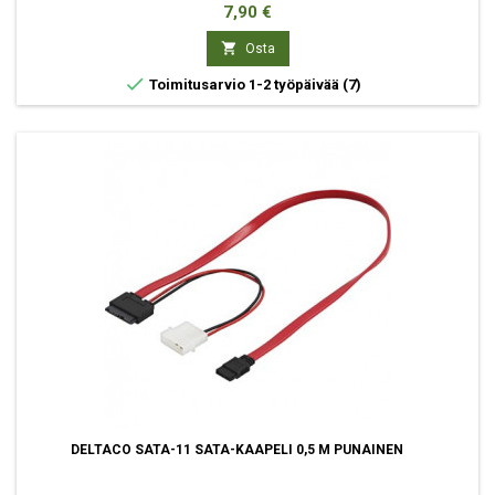
Hinta
7,90 €

Osta

Toimitusarvio 1-2 työpäivää
(7)
DELTACO SATA-11 SATA-KAAPELI 0,5 M PUNAINEN