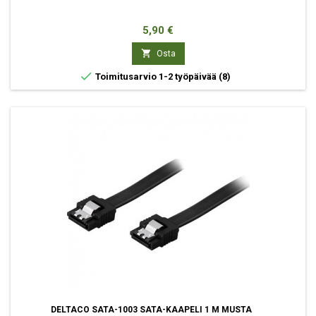
Hinta
5,90 €

Osta

Toimitusarvio 1-2 työpäivää
(8)
DELTACO SATA-1003 SATA-KAAPELI 1 M MUSTA