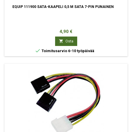
EQUIP 111900 SATA-KAAPELI 0,5 M SATA 7-PIN PUNAINEN
Hinta
4,90 €

Osta

Toimitusarvio 6-10 työpäivää