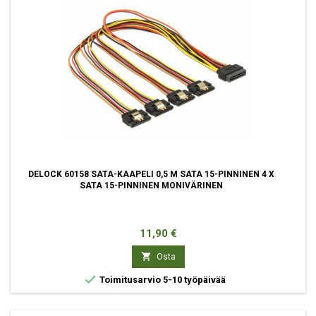
DELOCK 60158 SATA-KAAPELI 0,5 M SATA 15-PINNINEN 4 X
SATA 15-PINNINEN MONIVÄRINEN
Hinta
11,90 €

Osta

Toimitusarvio 5-10 työpäivää