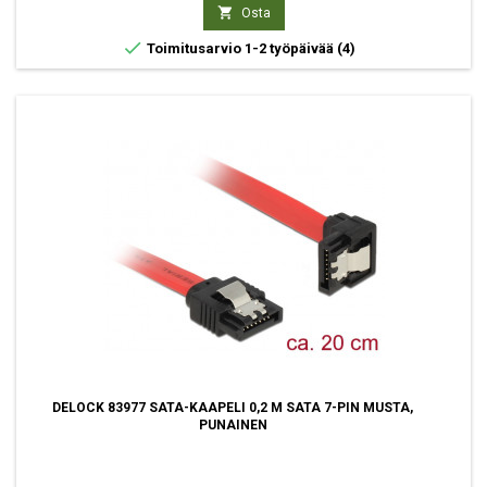

Osta

Toimitusarvio 1-2 työpäivää
(4)
DELOCK 83977 SATA-KAAPELI 0,2 M SATA 7-PIN MUSTA,
PUNAINEN