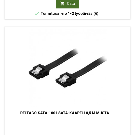

Osta

Toimitusarvio 1-2 työpäivää
(6)
DELTACO SATA-1001 SATA-KAAPELI 0,5 M MUSTA