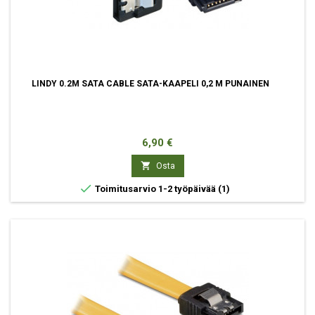
LINDY 0.2M SATA CABLE SATA-KAAPELI 0,2 M PUNAINEN
Hinta
6,90 €

Osta

Toimitusarvio 1-2 työpäivää
(1)