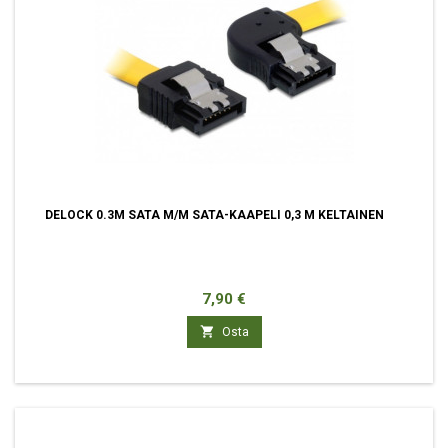
DELOCK 0.3M SATA M/M SATA-KAAPELI 0,3 M KELTAINEN
Hinta
7,90 €

Osta