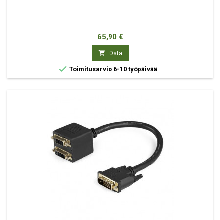
Hinta
65,90 €

Osta

Toimitusarvio 6-10 työpäivää