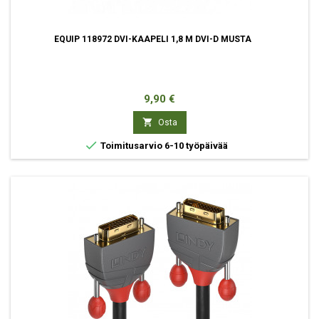
EQUIP 118972 DVI-KAAPELI 1,8 M DVI-D MUSTA
Hinta
9,90 €

Osta

Toimitusarvio 6-10 työpäivää