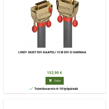
LINDY 36207 DVI-KAAPELI 15 M DVI-D HARMAA
Hinta
152,90 €

Osta

Toimitusarvio 6-10 työpäivää