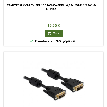
STARTECH.COM DVISPL1DD DVI-KAAPELI 0,3 M DVI-D 2 X DVI-D
MUSTA
Hinta
19,90 €

Osta

Toimitusarvio 3-5 työpäivää