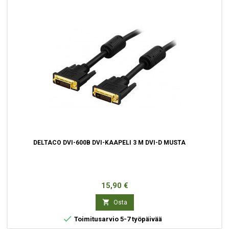
DELTACO DVI-600B DVI-KAAPELI 3 M DVI-D MUSTA
Hinta
15,90 €

Osta

Toimitusarvio 5-7 työpäivää