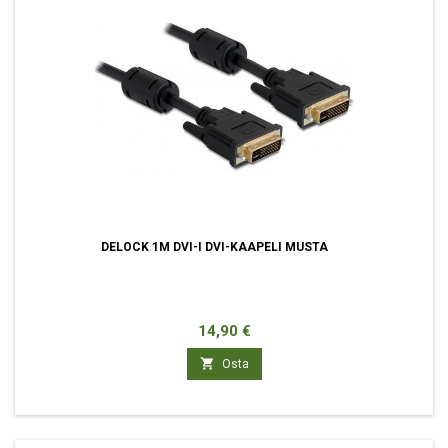
DELOCK 1M DVI-I DVI-KAAPELI MUSTA
Hinta
14,90 €

Osta