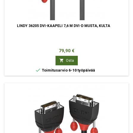
LINDY 36205 DVI-KAAPELI 7,6 M DVI-D MUSTA, KULTA
Hinta
79,90 €

Osta

Toimitusarvio 6-10 työpäivää