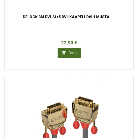
DELOCK 3M DVI 24+5 DVI-KAAPELI DVI-I MUSTA
Hinta
22,90 €

Osta