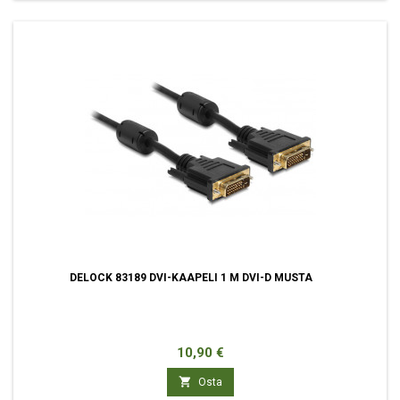
DELOCK 83189 DVI-KAAPELI 1 M DVI-D MUSTA
Hinta
10,90 €

Osta