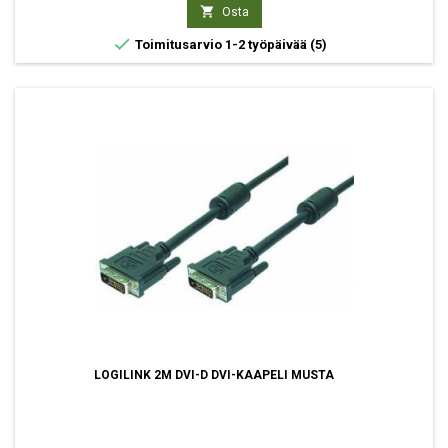

Osta

Toimitusarvio 1-2 työpäivää
(5)
LOGILINK 2M DVI-D DVI-KAAPELI MUSTA