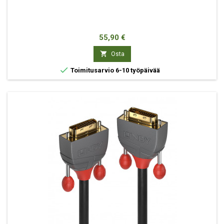
Hinta
55,90 €

Osta

Toimitusarvio 6-10 työpäivää