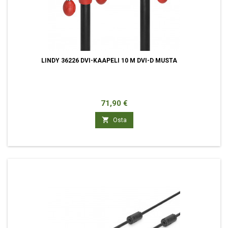
LINDY 36226 DVI-KAAPELI 10 M DVI-D MUSTA
Hinta
71,90 €

Osta