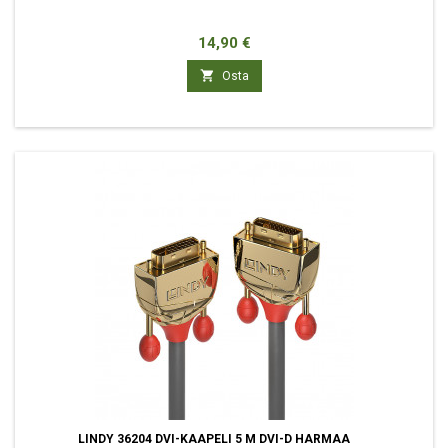
Hinta
14,90 €

Osta
LINDY 36204 DVI-KAAPELI 5 M DVI-D HARMAA