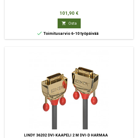
Hinta
101,90 €

Osta

Toimitusarvio 6-10 työpäivää
LINDY 36202 DVI-KAAPELI 2 M DVI-D HARMAA