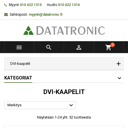
Myynti
010 422 1315
Huolto
010 422 1316
Sähköposti:
myynti@datatronic.fi
0



shopping_cart
DVI-kaapelit
KATEGORIAT
DVI-KAAPELIT

Merkitys
Näytetään 1-24 yht. 52 tuotteesta