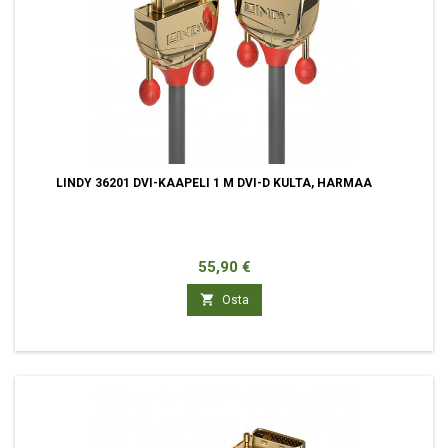
LINDY 36201 DVI-KAAPELI 1 M DVI-D KULTA, HARMAA
Hinta
55,90 €

Osta