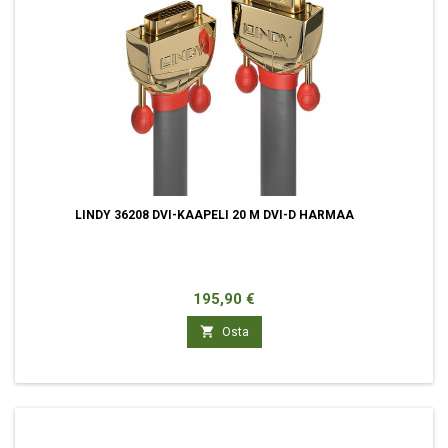
LINDY 36208 DVI-KAAPELI 20 M DVI-D HARMAA
Hinta
195,90 €

Osta