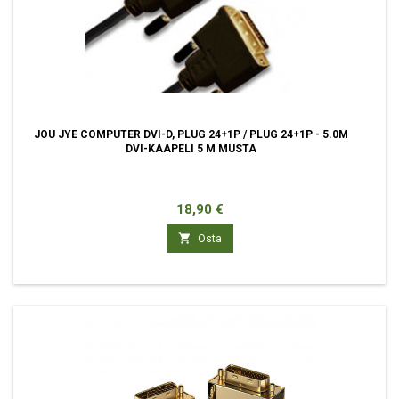
JOU JYE COMPUTER DVI-D, PLUG 24+1P / PLUG 24+1P - 5.0M
DVI-KAAPELI 5 M MUSTA
Hinta
18,90 €

Osta