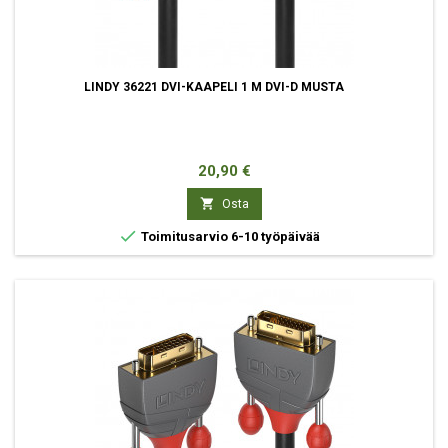
LINDY 36221 DVI-KAAPELI 1 M DVI-D MUSTA
Hinta
20,90 €

Osta

Toimitusarvio 6-10 työpäivää