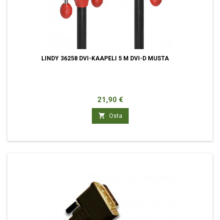
LINDY 36258 DVI-KAAPELI 5 M DVI-D MUSTA
Hinta
21,90 €

Osta