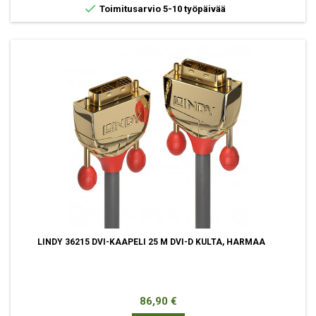

Toimitusarvio 5-10 työpäivää
LINDY 36215 DVI-KAAPELI 25 M DVI-D KULTA, HARMAA
Hinta
86,90 €