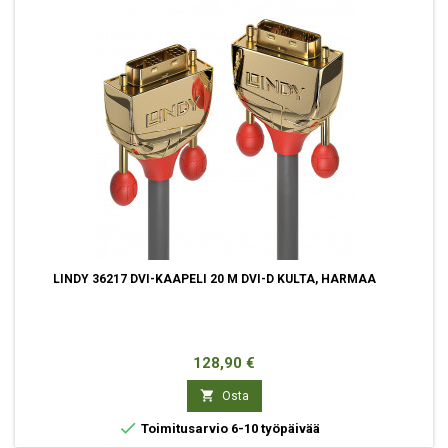
LINDY 36217 DVI-KAAPELI 20 M DVI-D KULTA, HARMAA
Hinta
128,90 €

Osta

Toimitusarvio 6-10 työpäivää