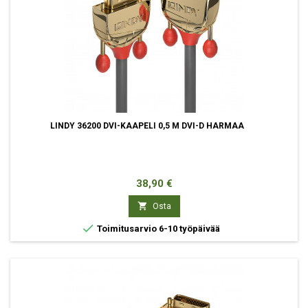
LINDY 36200 DVI-KAAPELI 0,5 M DVI-D HARMAA
Hinta
38,90 €

Osta

Toimitusarvio 6-10 työpäivää