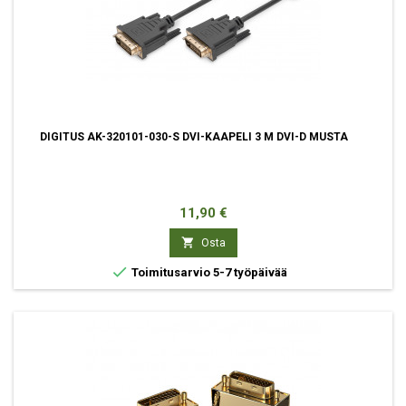
DIGITUS AK-320101-030-S DVI-KAAPELI 3 M DVI-D MUSTA
Hinta
11,90 €

Osta

Toimitusarvio 5-7 työpäivää