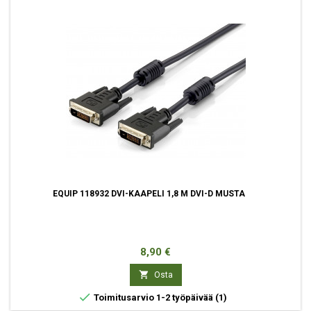
EQUIP 118932 DVI-KAAPELI 1,8 M DVI-D MUSTA
Hinta
8,90 €

Osta

Toimitusarvio 1-2 työpäivää
(1)