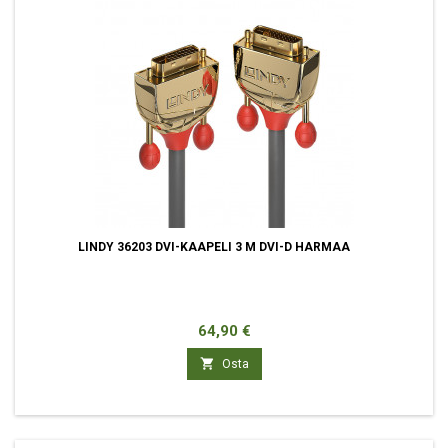
LINDY 36203 DVI-KAAPELI 3 M DVI-D HARMAA
Hinta
64,90 €

Osta