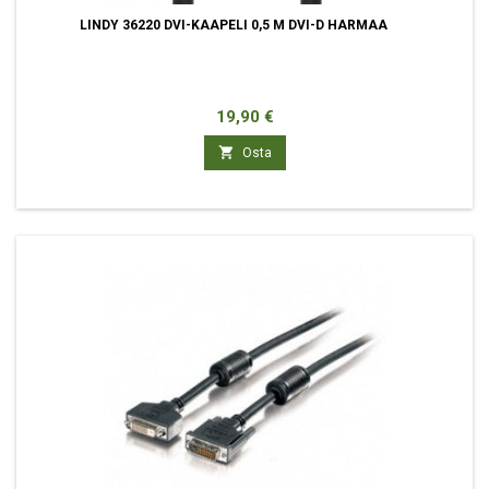
LINDY 36220 DVI-KAAPELI 0,5 M DVI-D HARMAA
Hinta
19,90 €

Osta