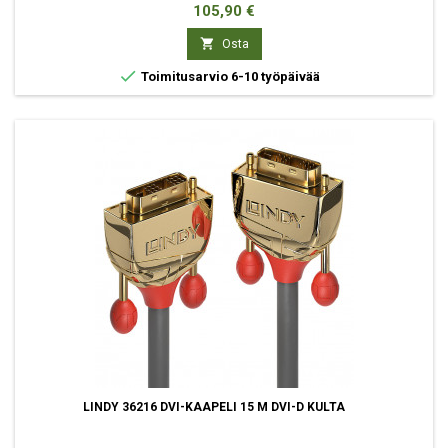
Hinta
105,90 €

Osta

Toimitusarvio 6-10 työpäivää
LINDY 36216 DVI-KAAPELI 15 M DVI-D KULTA