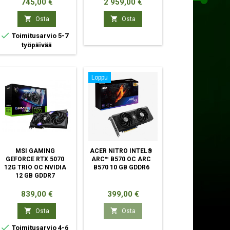
Hinta
Hinta
745,00 €
2 959,00 €


Osta
Osta

Toimitusarvio 5-7
työpäivää
Loppu
MSI GAMING
ACER NITRO INTEL®
GEFORCE RTX 5070
ARC™ B570 OC ARC
12G TRIO OC NVIDIA
B570 10 GB GDDR6
12 GB GDDR7
Hinta
Hinta
839,00 €
399,00 €


Osta
Osta

Toimitusarvio 4-6