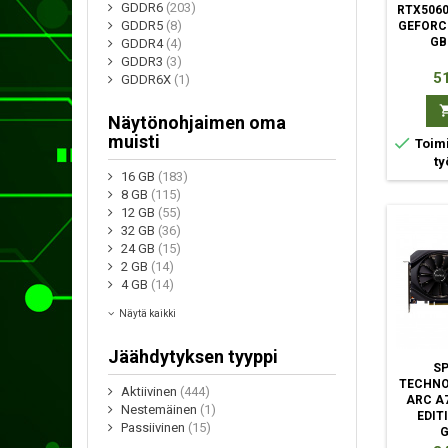
GDDR6
(203)
RTX5060
GDDR5
(8)
GEFORCE
GB
GDDR4
(4)
GDDR3
(3)
Hi
51
GDDR6X
(1)
Näytönohjaimen oma
muisti

Toimi
ty
16 GB
(183)
8 GB
(115)
12 GB
(55)
32 GB
(36)
24 GB
(15)
2 GB
(14)
4 GB
(14)
Näytä kaikki
Jäähdytyksen tyyppi
S
TECHNO
Aktiivinen
(444)
ARC A
Nestemäinen
(1)
EDIT
Passiivinen
(15)