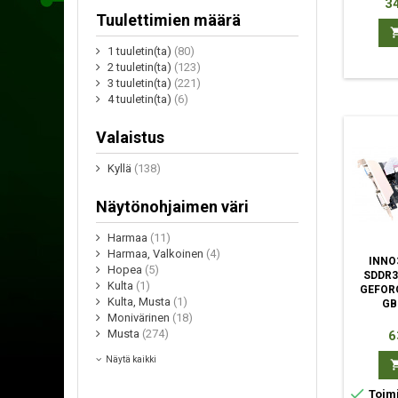
Hi
34
Tuulettimien määrä
1 tuuletin(ta)
(80)
2 tuuletin(ta)
(123)
3 tuuletin(ta)
(221)
4 tuuletin(ta)
(6)
Valaistus
Kyllä
(138)
Näytönohjaimen väri
Harmaa
(11)
Harmaa, Valkoinen
(4)
INNO
Hopea
(5)
SDDR3
Kulta
(1)
GEFORC
Kulta, Musta
(1)
GB
Monivärinen
(18)
H
Musta
(274)
6
Näytä kaikki

Toimi