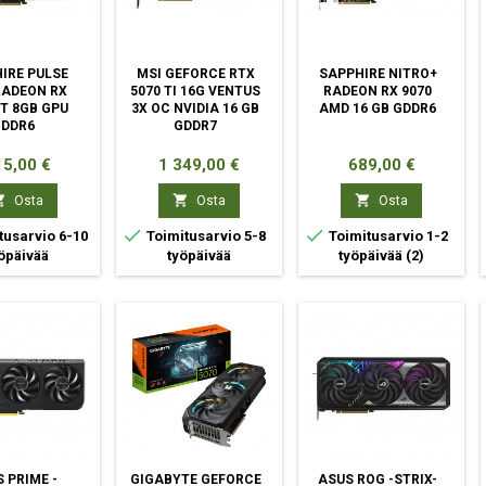
IRE PULSE
MSI GEFORCE RTX
SAPPHIRE NITRO+
RADEON RX
5070 TI 16G VENTUS
RADEON RX 9070
XT 8GB GPU
3X OC NVIDIA 16 GB
AMD 16 GB GDDR6
GDDR6
GDDR7
nta
Hinta
Hinta
5,00 €
1 349,00 €
689,00 €



Osta
Osta
Osta


tusarvio 6-10
Toimitusarvio 5-8
Toimitusarvio 1-2
öpäivää
työpäivää
työpäivää
(2)
 PRIME -
GIGABYTE GEFORCE
ASUS ROG -STRIX-