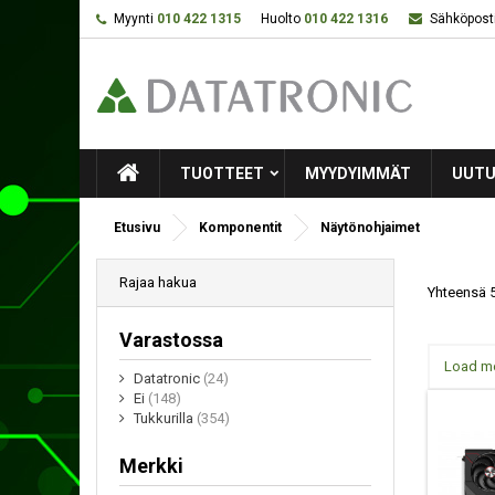
Myynti
010 422 1315
Huolto
010 422 1316
Sähköposti
TUOTTEET
MYYDYIMMÄT
UUTU
Etusivu
Komponentit
Näytönohjaimet
Rajaa hakua
Yhteensä 5
Varastossa
Load m
Datatronic
(24)
Ei
(148)
Tukkurilla
(354)
Merkki