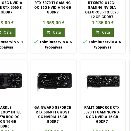
-O8G NVIDIA
RTX 5070 TI GAMING
RTX5070-O12G-
 RTX 5060 8
OC 16G NVIDIA 16 GB
GAMING NVIDIA
 GDDR7
GDDR7
GEFORCE RTX 5070
12 GB GDDR7
nta
Hinta
Hinta
9,00 €
1 359,00 €
1 135,00 €



Osta
Osta
Osta


tusarvio 5-8
Toimitusarvio 4-6
Toimitusarvio 4-6
öpäivää
työpäivää
työpäivää
PARKLE
GAINWARD GEFORCE
PALIT GEFORCE RTX
LOGY INTEL
RTX 5060 TI GHOST
5070 TI GAMINGPRO-
770 ROC OC
OC NVIDIA 16 GB
S OC NVIDIA 16 GB
ION 16 GB
GDDR7
GDDR7
GDDR6