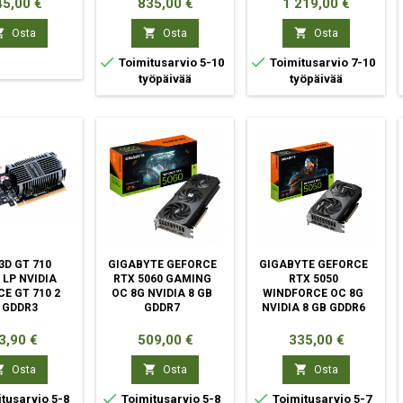
nta
Hinta
Hinta
5,00 €
835,00 €
1 219,00 €



Osta
Osta
Osta


Toimitusarvio 5-10
Toimitusarvio 7-10
työpäivää
työpäivää
3D GT 710
GIGABYTE GEFORCE
GIGABYTE GEFORCE
 LP NVIDIA
RTX 5060 GAMING
RTX 5050
E GT 710 2
OC 8G NVIDIA 8 GB
WINDFORCE OC 8G
 GDDR3
GDDR7
NVIDIA 8 GB GDDR6
inta
Hinta
Hinta
3,90 €
509,00 €
335,00 €



Osta
Osta
Osta


tusarvio 5-8
Toimitusarvio 5-8
Toimitusarvio 5-7