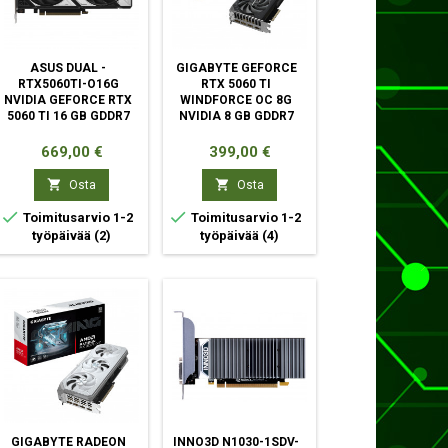
ASUS DUAL -
GIGABYTE GEFORCE
RTX5060TI-O16G
RTX 5060 TI
NVIDIA GEFORCE RTX
WINDFORCE OC 8G
5060 TI 16 GB GDDR7
NVIDIA 8 GB GDDR7
Hinta
Hinta
669,00 €
399,00 €


Osta
Osta


Toimitusarvio 1-2
Toimitusarvio 1-2
työpäivää
(2)
työpäivää
(4)
GIGABYTE RADEON
INNO3D N1030-1SDV-