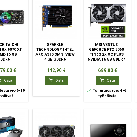
CK TAICHI
SPARKLE
MSI VENTUS
 RX 9070 XT
TECHNOLOGY INTEL
GEFORCE RTX 5060
MD 16 GB
ARC A310 OMNI VIEW
TI 16G 2X OC PLUS
GDDR6
4 GB GDDR6
NVIDIA 16 GB GDDR7
ta
Hinta
Hinta
079,00 €
142,90 €
689,00 €



Osta
Osta
Osta

tusarvio 6-10
Toimitusarvio 4-6
öpäivää
työpäivää