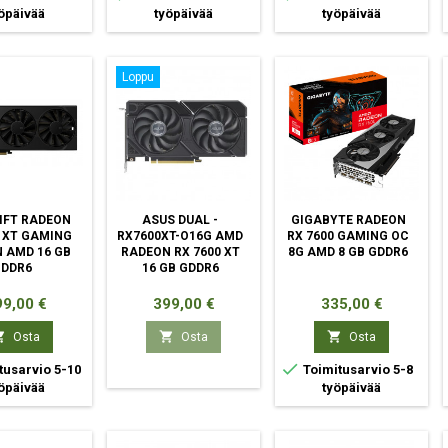
öpäivää
työpäivää
työpäivää
Loppu
IFT RADEON
ASUS DUAL -
GIGABYTE RADEON
0 XT GAMING
RX7600XT-O16G AMD
RX 7600 GAMING OC
N AMD 16 GB
RADEON RX 7600 XT
8G AMD 8 GB GDDR6
GDDR6
16 GB GDDR6
nta
Hinta
Hinta
9,00 €
399,00 €
335,00 €



Osta
Osta
Osta

tusarvio 5-10
Toimitusarvio 5-8
öpäivää
työpäivää