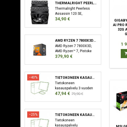
THERMALRIGHT PEERLESS ASSASSIN 120 SE SUORITIN JÄÄHDYTYSLEVY/JÄÄHDYTIN 12 CM MUSTA
Thermalright Peerless
Assassin 120 SE,
Hinta
34,90 €
Jäähdytyslevy/jäähdytin,
GIGAB
12 cm, 66,17 cfm, Musta
AI PRO 
32G 
AMD RYZEN 7 7800X3D SUORITIN 4,2 GHZ 96 MB L3 LAATIKKO
Hin
1 
AMD Ryzen 7 7800X3D,
AMD Ryzen™ 7, Pistoke
Hinta
379,90 €
AM5, 5 nm, AMD,
7800X3D, 4,2 GHz
−40%
TIETOKONEEN KASAUSPALVELU
Tietokoneen
kasauspalvelu 3 vuoden
Hinta
Normaali
47,94 €
takuu XMP/EXPO
79,90 €
Aktivointi Bios-Päivitys
hinta
−25%
TIETOKONEEN KASAUSPALVELU SEKÄ KÄYTTÖJÄRJESTELMÄN ASENNUS
Tietokoneen
kasauspalvelu
MSI G