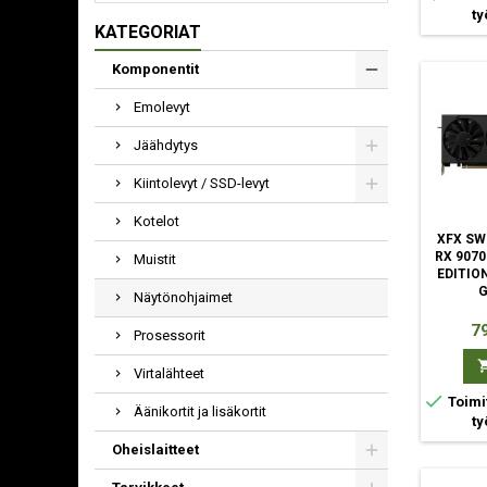
ty
KATEGORIAT
Komponentit
Emolevyt
Jäähdytys
Kiintolevyt / SSD-levyt
Kotelot
XFX SW
RX 907
Muistit
EDITIO
Näytönohjaimet
Hi
79
Prosessorit
Virtalähteet

Toimi
Äänikortit ja lisäkortit
ty
Oheislaitteet