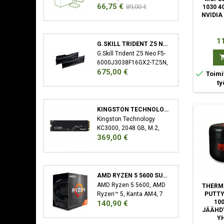
Hinta
Normaali
66,75 €
Käyttöjärjestelmän
89,00 €
1030 4
asennus (Windows)
hinta
NVIDIA
Ajureiden asennus 3
vuoden takuu XMP/EXPO
Hi
11
Aktivointi Bios-Päivitys
G.SKILL TRIDENT Z5 NEO F5-6000J3038F16GX2-TZ5N MUISTIMODUULI 32 GB 2 X 16 GB DDR5 6000 MHZ
G.Skill Trident Z5 Neo F5-
6000J3038F16GX2-TZ5N,
Hinta
675,00 €
32 GB, 2 x 16 GB, DDR5,

Toimi
6000 MHz, 288-pin DIMM
ty
KINGSTON TECHNOLOGY KC3000 M.2 2048 GB PCI EXPRESS 4.0 3D TLC NVME
Kingston Technology
KC3000, 2048 GB, M.2,
Hinta
369,00 €
7000 MB/s
AMD RYZEN 5 5600 SUORITIN 3,5 GHZ 32 MB L3 LAATIKKO
AMD Ryzen 5 5600, AMD
THERM
Ryzen™ 5, Kanta AM4, 7
PUTT
Hinta
10
140,90 €
nm, AMD, 3,5 GHz, 4,4
JÄÄHD
GHz
Y