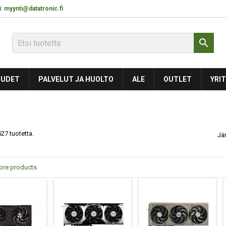
:
myynti@datatronic.fi

UDET
PALVELUT JA HUOLTO
ALE
OUTLET
YRIT
27 tuotetta.
Jä
ore products