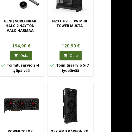
BENQ SCREENBAR
NZXT H9 FLOW MIDI
HALO 2 NÄYTÖN
TOWER MUSTA
VALO HARMAA
Hinta
Hinta
194,90 €
120,90 €


Osta
Osta


Toimitusarvio 2-4
Toimitusarvio 5-7
työpäivää
työpäivää
POWERCOLOR
XFX AMD RADEON RX