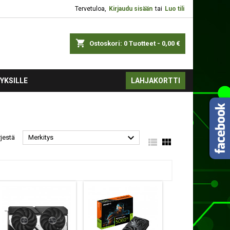
Tervetuloa,
Kirjaudu sisään
tai
Luo tili
shopping_cart
Ostoskori:
0
Tuotteet - 0,00 €
YKSILLE
LAHJAKORTTI

rjestä
Merkitys

