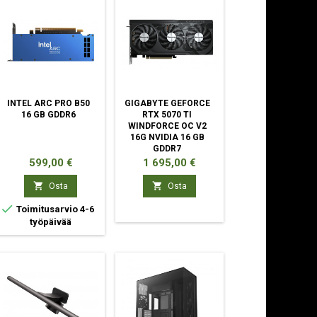
INTEL ARC PRO B50
GIGABYTE GEFORCE
16 GB GDDR6
RTX 5070 TI
WINDFORCE OC V2
16G NVIDIA 16 GB
GDDR7
Hinta
Hinta
599,00 €
1 695,00 €


Osta
Osta

Toimitusarvio 4-6
työpäivää