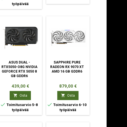
työpäivää
ASUS DUAL -
SAPPHIRE PURE
RTX5050-O8G NVIDIA
RADEON RX 9070 XT
GEFORCE RTX 5050 8
AMD 16 GB GDDR6
GB GDDR6
Hinta
Hinta
439,00 €
879,00 €


Osta
Osta


Toimitusarvio 5-8
Toimitusarvio 6-10
työpäivää
työpäivää