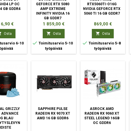
GHD4 LP OC
GEFORCE RTX 5080
RTX5060TI-O16G
 4 GB GDDR4
AMP EXTREME
NVIDIA GEFORCE RTX
INFINITY NVIDIA 16
5060 TI 16 GB GDDR7
GB GDDR7
nta
Hinta
Hinta
6,90 €
1 859,00 €
869,00 €



Osta
Osta
Osta


tusarvio 6-10
Toimitusarvio 5-10
Toimitusarvio 5-8
öpäivää
työpäivää
työpäivää
AL GRIZZLY
SAPPHIRE PULSE
ASROCK AMD
Y ADVANCE
RADEON RX 9070 XT
RADEON RX 9060 XT
0G BLAU
AMD 16 GB GDDR6
STEEL LEGEND 16GB
YTYSLEVYN
OC GDDR6
HDISTE