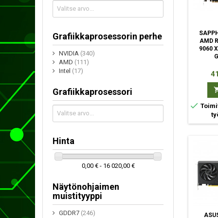
SAPPH
Grafiikkaprosessorin perhe
AMD 
9060 
NVIDIA
(340)
AMD
(111)
Intel
(17)
Hi
41
Grafiikkaprosessori

Toimi
ty
Hinta
0,00 € - 16 020,00 €
Näytönohjaimen
muistityyppi
GDDR7
(246)
ASUS