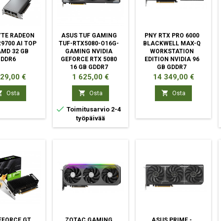
YTE RADEON
ASUS TUF GAMING
PNY RTX PRO 6000
R9700 AI TOP
TUF-RTX5080-O16G-
BLACKWELL MAX-Q
AMD 32 GB
GAMING NVIDIA
WORKSTATION
GDDR6
GEFORCE RTX 5080
EDITION NVIDIA 96
16 GB GDDR7
GB GDDR7
ta
Hinta
Hinta
929,00 €
1 625,00 €
14 349,00 €



Osta
Osta
Osta

Toimitusarvio 2-4
työpäivää
EFORCE GT
ZOTAC GAMING
ASUS PRIME -