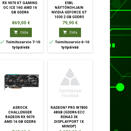
RX 9070 XT GAMING
E5BL
OC ICE 16G AMD 16
NÄYTÖNOHJAIN
GB GDDR6
NVIDIA GEFORCE GT
1030 2 GB GDDR5
Hinta
Hinta
869,00 €
79,90 €


Osta
Osta


Toimitusarvio 7-10
Toimitusarvio 6-10
työpäivää
työpäivää
ASROCK
RADEON? PRO W7800
CHALLENGER
48GB (GDDR6 ECC
RADEON RX 9070
RDNA3 3X
AMD 16 GB GDDR6
DISPLAYPORT 1X
MINIDP)