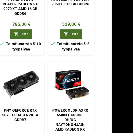
REAPER RADEON RX
9060 XT 16 GB GDDR6
9070 XT AMD 16 GB
GDDR6
Hinta
Hinta
785,00 €
529,00 €


Osta
Osta


Toimitusarvio 5-10
Toimitusarvio 5-8
työpäivää
työpäivää
PNY GEFORCE RTX
POWERCOLOR AXRX
5070 TI 16GB NVIDIA
6500XT 4GBD6-
GDDR7
DH/OC
NÄYTÖNOHJAIN
AMD RADEON RX