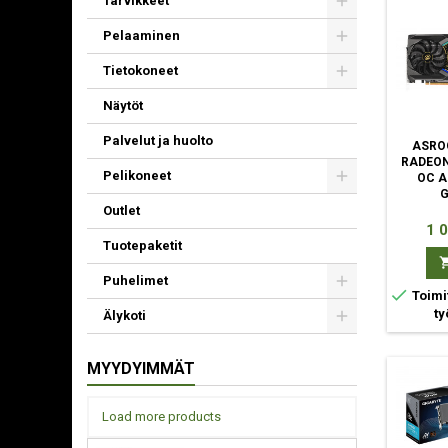
Tarvikkeet
Pelaaminen
Tietokoneet
Näytöt
Palvelut ja huolto
ASRO
RADEON
Pelikoneet
OC A
Outlet
Hin
1 
Tuotepaketit
Puhelimet

Toimi
ty
Älykoti
MYYDYIMMÄT
Load more products