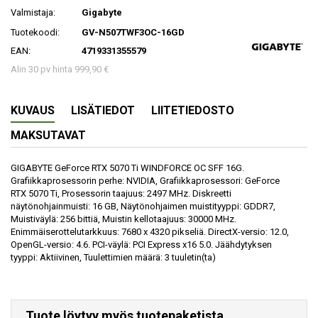
Valmistaja:
Gigabyte
Tuotekoodi:
GV-N507TWF3OC-16GD
EAN:
4719331355579
Alin 30 pv hinta 999,90 €
KUVAUS
LISÄTIEDOT
LIITETIEDOSTO
MAKSUTAVAT
GIGABYTE GeForce RTX 5070 Ti WINDFORCE OC SFF 16G.
Grafiikkaprosessorin perhe: NVIDIA, Grafiikkaprosessori: GeForce
RTX 5070 Ti, Prosessorin taajuus: 2497 MHz. Diskreetti
näytönohjainmuisti: 16 GB, Näytönohjaimen muistityyppi: GDDR7,
Muistiväylä: 256 bittiä, Muistin kellotaajuus: 30000 MHz.
Enimmäiserottelutarkkuus: 7680 x 4320 pikseliä. DirectX-versio: 12.0,
OpenGL-versio: 4.6. PCI-väylä: PCI Express x16 5.0. Jäähdytyksen
tyyppi: Aktiivinen, Tuulettimien määrä: 3 tuuletin(ta)
Tuote löytyy myös tuotepaketista