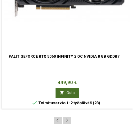
PALIT GEFORCE RTX 5060 INFINITY 2 OC NVIDIA 8 GB GDDR7
Hinta
449,90 €

Osta

Toimitusarvio 1-2 työpäivää
(23)