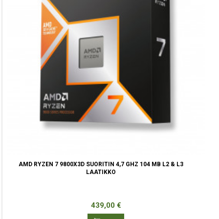
AMD RYZEN 7 9800X3D SUORITIN 4,7 GHZ 104 MB L2 & L3
LAATIKKO
Hinta
439,00 €