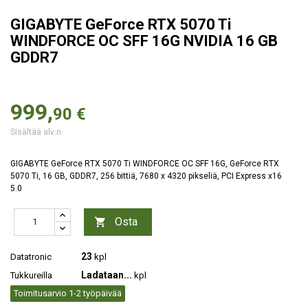
GIGABYTE GeForce RTX 5070 Ti
WINDFORCE OC SFF 16G NVIDIA 16 GB
GDDR7
999,
90 €
Sisältää alv:n
GIGABYTE GeForce RTX 5070 Ti WINDFORCE OC SFF 16G, GeForce RTX
5070 Ti, 16 GB, GDDR7, 256 bittiä, 7680 x 4320 pikseliä, PCI Express x16
5.0
Osta

23
Datatronic
kpl
Ladataan...
Tukkureilla
kpl
Toimitusarvio 1-2 työpäivää