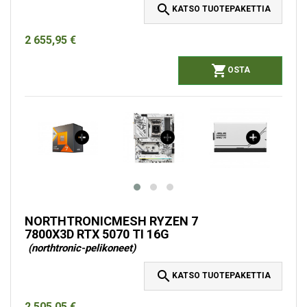

KATSO TUOTEPAKETTIA
2 655,95 €

OSTA
NORTHTRONICMESH RYZEN 7
7800X3D RTX 5070 TI 16G
(northtronic-pelikoneet)

KATSO TUOTEPAKETTIA
2 505,05 €