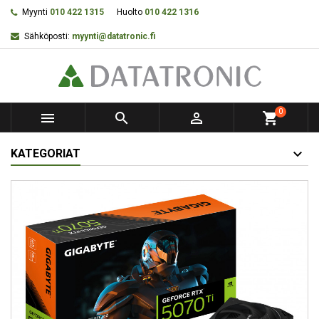
Myynti
010 422 1315
Huolto
010 422 1316
Sähköposti:
myynti@datatronic.fi
0



shopping_cart
KATEGORIAT