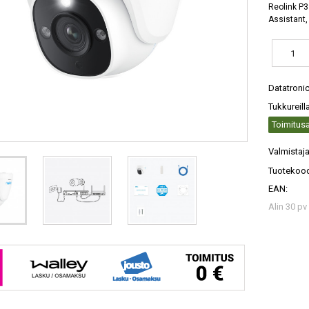
Reolink P33
Assistant,
Datatroni
Tukkureill
Toimitusa
Valmistaja
Tuotekood
EAN:
Alin 30 pv