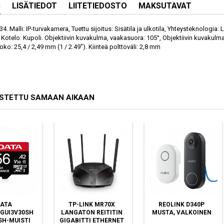
S
LISÄTIEDOT
LIITETIEDOSTO
MAKSUTAVAT
4. Malli: IP-turvakamera, Tuettu sijoitus: Sisätila ja ulkotila, Yhteysteknologia: L
 Kotelo: Kupoli. Objektiivin kuvakulma, vaakasuora: 105°, Objektiivin kuvakulm
ko: 25,4 / 2,49 mm (1 / 2.49"). Kiinteä polttoväli: 2,8 mm
OSTETTU SAMAAN AIKAAN
ATA
TP-LINK MR70X
REOLINK D340P
GUI3V30SHA2-
LANGATON REITITIN
MUSTA, VALKOINEN
SH-MUISTI
GIGABITTI ETHERNET