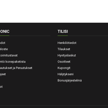
ONIC
TILISI
hdot
Henkilötiedot
eloste
Tilaukset
toimitustavat
Hyvityslaskut
yntö konepaketista
Osoitteet
lautukset ja Peruutukset
Kupongit
jeet
Hälytykseni
Bonusjärjestelmä
ot