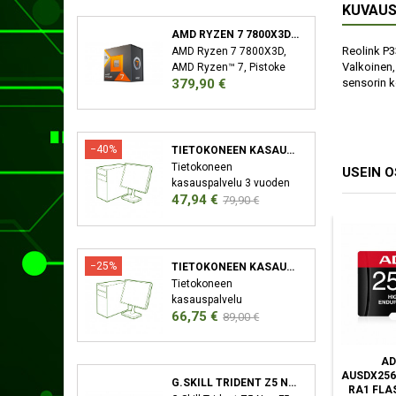
KUVAU
AMD RYZEN 7 7800X3D SUORITIN 4,2 GHZ 96 MB L3 LAATIKKO
Reolink P33
AMD Ryzen 7 7800X3D,
Valkoinen,
AMD Ryzen™ 7, Pistoke
Hinta
sensorin ko
379,90 €
AM5, 5 nm, AMD,
7800X3D, 4,2 GHz
−40%
TIETOKONEEN KASAUSPALVELU
Tietokoneen
USEIN 
kasauspalvelu 3 vuoden
Hinta
Normaali
47,94 €
takuu XMP/EXPO
79,90 €
Aktivointi Bios-Päivitys
hinta
−25%
TIETOKONEEN KASAUSPALVELU SEKÄ KÄYTTÖJÄRJESTELMÄN ASENNUS
Tietokoneen
kasauspalvelu
Hinta
Normaali
66,75 €
Käyttöjärjestelmän
89,00 €
asennus (Windows)
hinta
Ajureiden asennus 3
AD
vuoden takuu XMP/EXPO
AUSDX256
Aktivointi Bios-Päivitys
G.SKILL TRIDENT Z5 NEO F5-6000J3038F16GX2-TZ5N MUISTIMODUULI 32 GB 2 X 16 GB DDR5 6000 MHZ
RA1 FLA