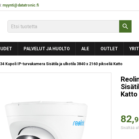
:
myynti@datatronic.fi

UDET
PALVELUT JA HUOLTO
ALE
OUTLET
YRIT
4 Kupoli IP-turvakamera Sisätila ja ulkotila 3840 x 2160 pikseliä Katto
Reoli
Sisäti
Katto
82,
9
Sisältää al