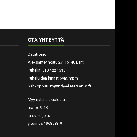
OTA YHTEYTTÄ
Datatronic
Aleksanterinkatu 27, 15140 Lahti
Puhelin:
010 422 1315
Puheluiden hinnat pvm/mpm
Sähköposti:
myynti@datatronic.fi
Myymälän aukioloajat
ma-pe 9-18
la-su suljettu
y-tunnus 1968583-9