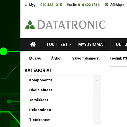
Myynti
010 422 1315
Huolto
010 422 1316
Sähköposti
TUOTTEET
MYYDYIMMÄT
UUTU
Etusivu
Älykoti
Valvontakamerat
Reolink P33
KATEGORIAT
Komponentit
Oheislaitteet
Tarvikkeet
Pelaaminen
Tietokoneet