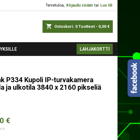
Tervetuloa,
Kirjaudu sisään
tai
Luo tili
shopping_cart
Ostoskori:
0
Tuotteet - 0,00 €
YKSILLE
LAHJAKORTTI
nk P334 Kupoli IP-turvakamera
la ja ulkotila 3840 x 2160 pikseliä
0 €
v:n