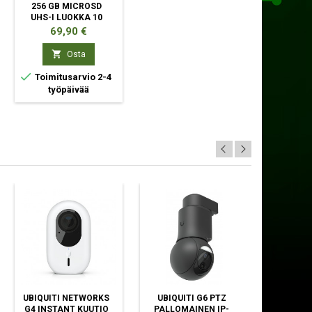
256 GB MICROSD
UHS-I LUOKKA 10
Hinta
69,90 €

Osta

Toimitusarvio 2-4
työpäivää
UBIQUITI NETWORKS
UBIQUITI G6 PTZ
DELT
G4 INSTANT KUUTIO
PALLOMAINEN IP-
KÄÄNTYVÄ