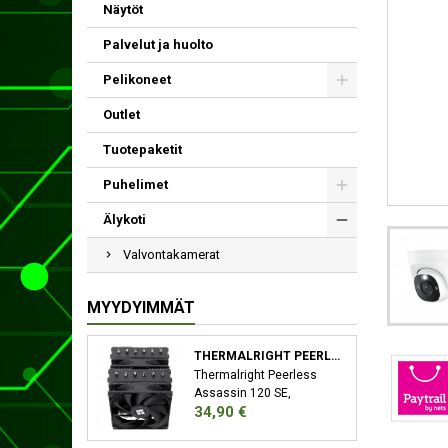
Näytöt
Palvelut ja huolto
Pelikoneet
Outlet
Tuotepaketit
Puhelimet
Älykoti
Valvontakamerat
MYYDYIMMÄT
THERMALRIGHT PEERLESS ASSASSIN 120 SE SUORITIN JÄÄHDYTYSLEVY/JÄÄHDYTIN 12 CM MUSTA
Thermalright Peerless
Assassin 120 SE,
Hinta
34,90 €
Jäähdytyslevy/jäähdytin,
12 cm, 66,17 cfm, Musta