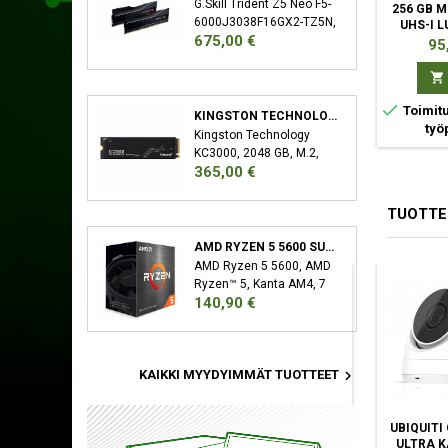
G.Skill Trident Z5 Neo F5-
256 GB 
6000J3038F16GX2-TZ5N,
UHS-I L
Hinta
675,00 €
32 GB, 2 x 16 GB, DDR5,
Hin
95
6000 MHz, 288-pin DIMM


Toimitu
KINGSTON TECHNOLOGY KC3000 M.2 2048 GB PCI EXPRESS 4.0 3D TLC NVME
työ
Kingston Technology
KC3000, 2048 GB, M.2,
Hinta
365,00 €
7000 MB/s
TUOTTE
AMD RYZEN 5 5600 SUORITIN 3,5 GHZ 32 MB L3 LAATIKKO
AMD Ryzen 5 5600, AMD
Ryzen™ 5, Kanta AM4, 7
Hinta
140,90 €
nm, AMD, 3,5 GHz, 4,4
GHz

KAIKKI MYYDYIMMÄT TUOTTEET
TP-LINK TAPO
UBIQUITI G5 BULLET
UBIQUITI
C320WS -
SISÄTILA JA
ULTRA 