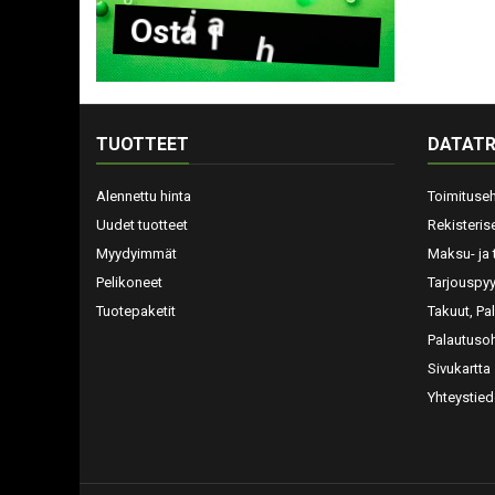
O
s
t
a
l
a
h
j
a
k
o
r
t
t
i
TUOTTEET
DATATR
Alennettu hinta
Toimituse
Uudet tuotteet
Rekisteris
Myydyimmät
Maksu- ja 
Pelikoneet
Tarjouspy
Tuotepaketit
Takuut, Pa
Palautusoh
Sivukartta
Yhteystied