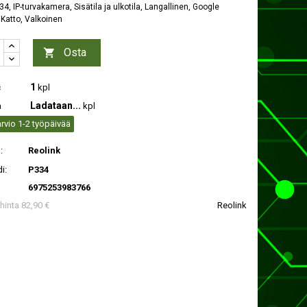
4, IP-turvakamera, Sisätila ja ulkotila, Langallinen, Google
 Katto, Valkoinen
Osta

1
c
kpl
Ladataan...
a
kpl
rvio 1-2 työpäivää
:
Reolink
i:
P334
6975253983766
 hinta 82,90 €
Reolink