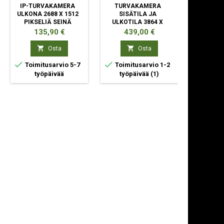
IP-TURVAKAMERA
TURVAKAMERA
VERKK
ULKONA 2688 X 1512
SISÄTILA JA
KAL
PIKSELIÄ SEINÄ
ULKOTILA 3864 X
YLÖS/A
2160 PIKSELIÄ
M
Hinta
Hinta
Hi
135,90 €
439,00 €
12
KATTO/SEINÄ/TANKO


Osta
Osta



Toimitusarvio 5-7
Toimitusarvio 1-2
Toimit
työpäivää
työpäivää
(1)
ty