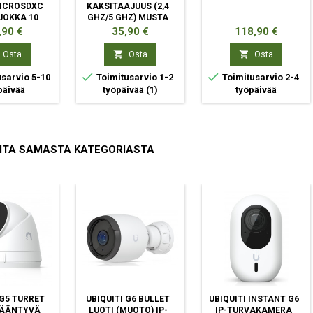
MICROSDXC
KAKSITAAJUUS (2,4
UOKKA 10
GHZ/5 GHZ) MUSTA
ta
Hinta
Hinta
,90 €
35,90 €
118,90 €


Osta
Osta
Osta


sarvio 5-10
Toimitusarvio 1-2
Toimitusarvio 2-4
päivää
työpäivää
(1)
työpäivää
ITA SAMASTA KATEGORIASTA
 G5 TURRET
UBIQUITI G6 BULLET
UBIQUITI INSTANT G6
KÄÄNTYVÄ
LUOTI (MUOTO) IP-
IP-TURVAKAMERA