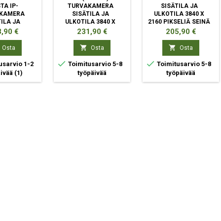
TA IP-
TURVAKAMERA
SISÄTILA JA
KAMERA
SISÄTILA JA
ULKOTILA 3840 X
ILA JA
ULKOTILA 3840 X
2160 PIKSELIÄ SEINÄ
A 2688 X
2160 PIKSELIÄ
ta
Hinta
Hinta
,90 €
231,90 €
205,90 €
IKSELIÄ
KATTO/SEINÄ/TANKO
/SEINÄ


Osta
Osta
Osta


usarvio 1-2
Toimitusarvio 5-8
Toimitusarvio 5-8
äivää
(1)
työpäivää
työpäivää