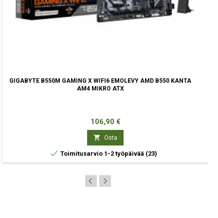
GIGABYTE B550M GAMING X WIFI6 EMOLEVY AMD B550 KANTA
AM4 MIKRO ATX
Hinta
106,90 €

Osta

Toimitusarvio 1-2 työpäivää
(23)