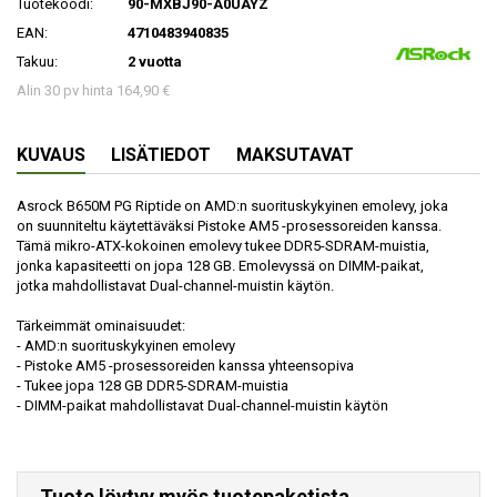
Tuotekoodi:
90-MXBJ90-A0UAYZ
EAN:
4710483940835
Takuu:
2 vuotta
Alin 30 pv hinta 164,90 €
KUVAUS
LISÄTIEDOT
MAKSUTAVAT
Asrock B650M PG Riptide on AMD:n suorituskykyinen emolevy, joka
on suunniteltu käytettäväksi Pistoke AM5 -prosessoreiden kanssa.
Tämä mikro-ATX-kokoinen emolevy tukee DDR5-SDRAM-muistia,
jonka kapasiteetti on jopa 128 GB. Emolevyssä on DIMM-paikat,
jotka mahdollistavat Dual-channel-muistin käytön.
Tärkeimmät ominaisuudet:
- AMD:n suorituskykyinen emolevy
- Pistoke AM5 -prosessoreiden kanssa yhteensopiva
- Tukee jopa 128 GB DDR5-SDRAM-muistia
- DIMM-paikat mahdollistavat Dual-channel-muistin käytön
Tuote löytyy myös tuotepaketista