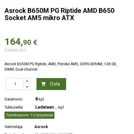
Asrock B650M PG Riptide AMD B650
Socket AM5 mikro ATX
164,
90 €
Sisältää alv:n
Asrock B650M PG Riptide, AMD, Pistoke AM5, DDR5-SDRAM, 128 GB,
DIMM, Dual-channel
Osta

8
Datatronic
kpl
Ladataan...
Tukkureilla
kpl
Toimitusarvio 1-2 työpäivää
Valmistaja:
Asrock