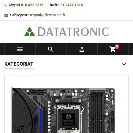
Myynti
010 422 1315
Huolto
010 422 1316
Sähköposti:
myynti@datatronic.fi
0



shopping_cart
KATEGORIAT