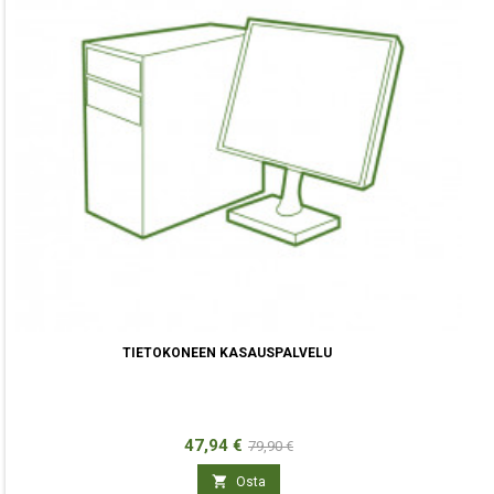
TIETOKONEEN KASAUSPALVELU
Hinta
Normaali
47,94 €
79,90 €
hinta

Osta