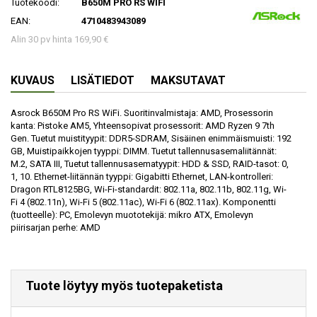
Tuotekoodi:
B650M PRO RS WIFI
EAN:
4710483943089
Alin 30 pv hinta 169,90 €
KUVAUS
LISÄTIEDOT
MAKSUTAVAT
Asrock B650M Pro RS WiFi. Suoritinvalmistaja: AMD, Prosessorin
kanta: Pistoke AM5, Yhteensopivat prosessorit: AMD Ryzen 9 7th
Gen. Tuetut muistityypit: DDR5-SDRAM, Sisäinen enimmäismuisti: 192
GB, Muistipaikkojen tyyppi: DIMM. Tuetut tallennusasemaliitännät:
M.2, SATA III, Tuetut tallennusasematyypit: HDD & SSD, RAID-tasot: 0,
1, 10. Ethernet-liitännän tyyppi: Gigabitti Ethernet, LAN-kontrolleri:
Dragon RTL8125BG, Wi-Fi-standardit: 802.11a, 802.11b, 802.11g, Wi-
Fi 4 (802.11n), Wi-Fi 5 (802.11ac), Wi-Fi 6 (802.11ax). Komponentti
(tuotteelle): PC, Emolevyn muototekijä: mikro ATX, Emolevyn
piirisarjan perhe: AMD
Tuote löytyy myös tuotepaketista