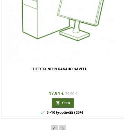
TIETOKONEEN KASAUSPALVELU
Hinta
Normaali
47,94 €
79,90 €
hinta

Osta

5 -10 työpäivää
(25+)