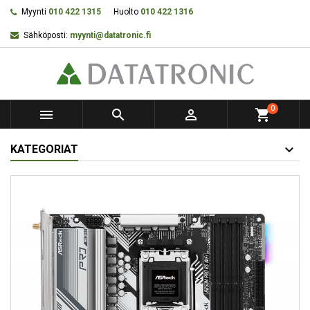
Myynti
010 422 1315
Huolto
010 422 1316
Sähköposti:
myynti@datatronic.fi
0



shopping_cart
KATEGORIAT