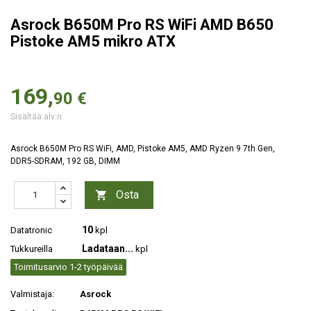
Asrock B650M Pro RS WiFi AMD B650
Pistoke AM5 mikro ATX
169,
90 €
Sisältää alv:n
Asrock B650M Pro RS WiFi, AMD, Pistoke AM5, AMD Ryzen 9 7th Gen,
DDR5-SDRAM, 192 GB, DIMM
Osta

10
Datatronic
kpl
Ladataan...
Tukkureilla
kpl
Toimitusarvio 1-2 työpäivää
Valmistaja:
Asrock