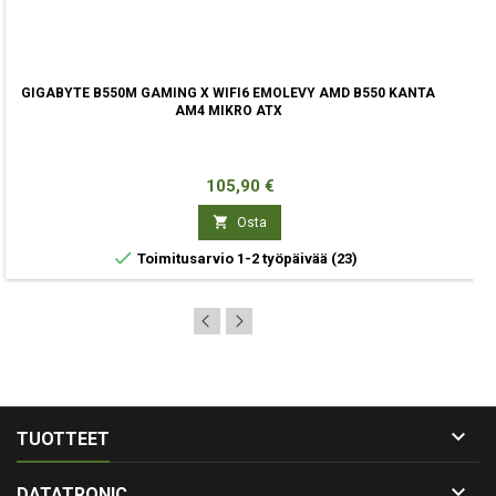
GIGABYTE B550M GAMING X WIFI6 EMOLEVY AMD B550 KANTA
AM4 MIKRO ATX
Hinta
105,90 €

Osta

Toimitusarvio 1-2 työpäivää
(23)

TUOTTEET

DATATRONIC