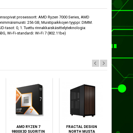
teensopivat prosessorit: AMD Ryzen 7000 Series, AMD
enimmäismuisti: 256 GB, Muistipaikkojen tyyppi: DIMM.
D-tasot: 0, 1. Tuettu rinnakkaiskäsittelyteknologia:
5BG, Wi-Fi-standardi: Wi-Fi 7 (802.11be)
AMD RYZEN 7
FRACTAL DESIGN
WESTER
9800X3D SUORITIN
NORTH MUSTA
BLACK S