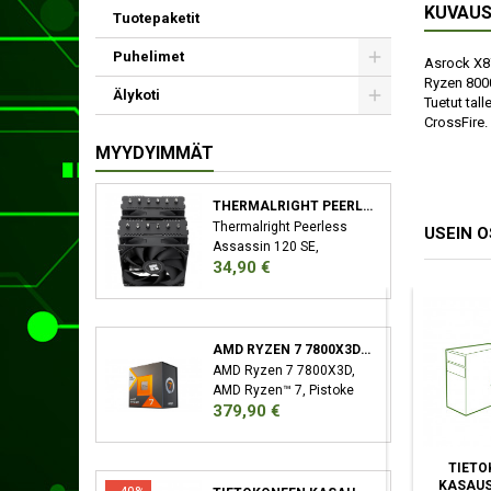
KUVAU
Tuotepaketit
Puhelimet
Asrock X87
Ryzen 8000
Älykoti
Tuetut tal
CrossFire.
MYYDYIMMÄT
THERMALRIGHT PEERLESS ASSASSIN 120 SE SUORITIN JÄÄHDYTYSLEVY/JÄÄHDYTIN 12 CM MUSTA
Thermalright Peerless
USEIN 
Assassin 120 SE,
Hinta
34,90 €
Jäähdytyslevy/jäähdytin,
12 cm, 66,17 cfm, Musta
AMD RYZEN 7 7800X3D SUORITIN 4,2 GHZ 96 MB L3 LAATIKKO
AMD Ryzen 7 7800X3D,
AMD Ryzen™ 7, Pistoke
Hinta
379,90 €
AM5, 5 nm, AMD,
7800X3D, 4,2 GHz
LEXAR NM790 M.2 2
MONTECH AIR 903
TIETO
TB PCI EXPRESS 4.0
MAX MIDI TOWER
KASAUS