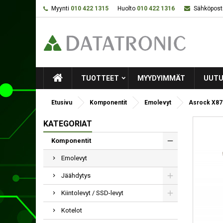
Myynti
010 422 1315
Huolto
010 422 1316
Sähköposti
TUOTTEET
MYYDYIMMÄT
UUTU
Etusivu
Komponentit
Emolevyt
Asrock X87
KATEGORIAT
Komponentit
Emolevyt
Jäähdytys
Kiintolevyt / SSD-levyt
Kotelot