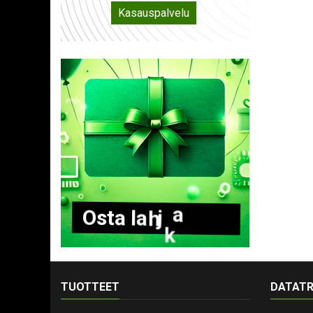
Kasauspalvelu
O
s
t
a
l
a
h
j
a
k
o
r
t
t
i
TUOTTEET
DATATR