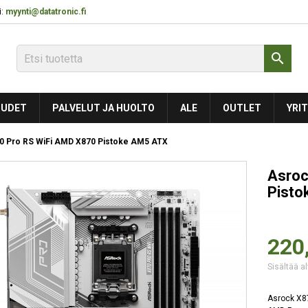
:
myynti@datatronic.fi

UDET
PALVELUT JA HUOLTO
ALE
OUTLET
YRIT
0 Pro RS WiFi AMD X870 Pistoke AM5 ATX
Asroc
Pisto
220
Sisältää al
Asrock X8