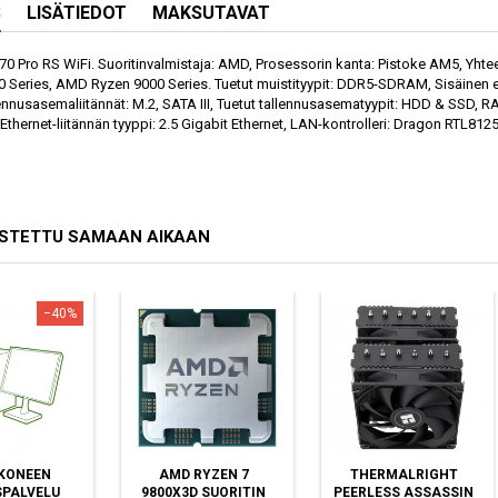
S
LISÄTIEDOT
MAKSUTAVAT
0 Pro RS WiFi. Suoritinvalmistaja: AMD, Prosessorin kanta: Pistoke AM5, Yh
 Series, AMD Ryzen 9000 Series. Tuetut muistityypit: DDR5-SDRAM, Sisäinen 
lennusasemaliitännät: M.2, SATA III, Tuetut tallennusasematyypit: HDD & SSD, RAI
 Ethernet-liitännän tyyppi: 2.5 Gigabit Ethernet, LAN-kontrolleri: Dragon RTL812
OSTETTU SAMAAN AIKAAN
−40%
KONEEN
AMD RYZEN 7
THERMALRIGHT
PALVELU
9800X3D SUORITIN
PEERLESS ASSASSIN