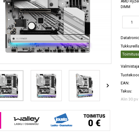
AMD Ryzen
DIMM
Datatroni
Tukkureill
Toimitusa
Valmistaja
Tuotekood
EAN:

Takuu:
Alin 30 pv