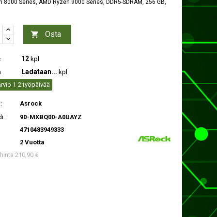
 8000 Series, AMD Ryzen 9000 Series, DDR5-SDRAM, 256 GB,
Osta

12
c
kpl
Ladataan...
a
kpl
rvio 1-2 työpäivää
:
Asrock
i:
90-MXBQ00-A0UAYZ
4710483949333
2 Vuotta
 hinta 210,90 €