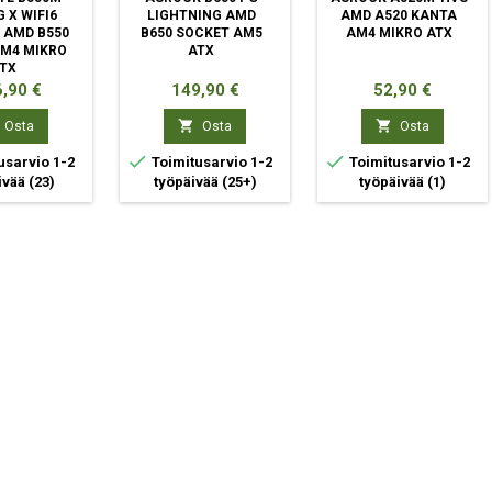
 X WIFI6
LIGHTNING AMD
AMD A520 KANTA
 AMD B550
B650 SOCKET AM5
AM4 MIKRO ATX
M4 MIKRO
ATX
TX
ta
Hinta
Hinta
,90 €
149,90 €
52,90 €


Osta
Osta
Osta


usarvio 1-2
Toimitusarvio 1-2
Toimitusarvio 1-2
ivää
(23)
työpäivää
(25+)
työpäivää
(1)