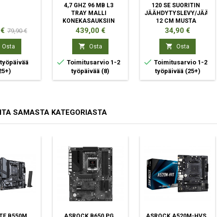
4,7 GHZ 96 MB L3
120 SE SUORITIN
TRAY MALLI
JÄÄHDYTYSLEVY/JÄÄHD
KONEKASAUKSIIN
12 CM MUSTA
Normaali
Hinta
Hinta
 €
439,00 €
34,90 €
79,90 €
hinta


Osta
Osta
Osta


 työpäivää
Toimitusarvio 1-2
Toimitusarvio 1-2
25+)
työpäivää
(8)
työpäivää
(25+)
ITA SAMASTA KATEGORIASTA
TE B550M
ASROCK B650 PG
ASROCK A520M-HVS