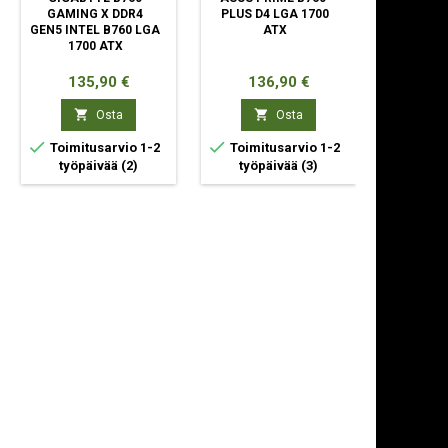
GAMING X DDR4
PLUS D4 LGA 1700
GAMING 
GEN5 INTEL B760 LGA
ATX
DDR4 INT
1700 ATX
1700 
Hinta
Hinta
Hin
135,90 €
136,90 €
12


Osta
Osta



Toimitusarvio 1-2
Toimitusarvio 1-2
Toimit
työpäivää
(2)
työpäivää
(3)
työp