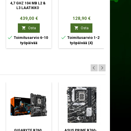
4,7 GHZ 104 MB L2 &
M.2 PCI 
YTIN
L3 LAATIKKO
NVME 3D
Hinta
Hinta
Hin
439,00 €
128,90 €
51


Osta
Osta



Toimitusarvio 6-10
Toimitusarvio 1-2
Toimit
työpäivää
työpäivää
(4)
työp
GIGABYTE B760
ASUS PRIME B760-
GIGABY