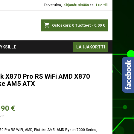
Tervetuloa,
Kirjaudu sisään
tai
Luo tili
shopping_cart
Ostoskori:
0
Tuotteet - 0,00 €
YKSILLE
LAHJAKORTTI
k X870 Pro RS WiFi AMD X870
ke AM5 ATX
,
90 €
v:n
70 Pro RS WiFi, AMD, Pistoke AM5, AMD Ryzen 7000 Series,