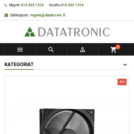
Myynti
010 422 1315
Huolto
010 422 1316
Sähköposti:
myynti@datatronic.fi
0



shopping_cart
KATEGORIAT
Ale