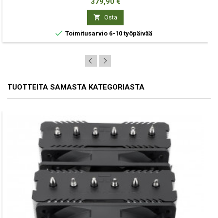
Hinta
379,90 €

Osta

Toimitusarvio 6-10 työpäivää
TUOTTEITA SAMASTA KATEGORIASTA