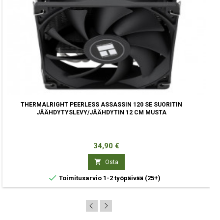
THERMALRIGHT PEERLESS ASSASSIN 120 SE SUORITIN
JÄÄHDYTYSLEVY/JÄÄHDYTIN 12 CM MUSTA
Hinta
34,90 €

Osta

Toimitusarvio 1-2 työpäivää
(25+)