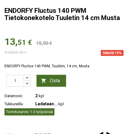
ENDORFY Fluctus 140 PWM
Tietokonekotelo Tuuletin 14 cm Musta
13,
51 €
15,90 €
Sisältää alv:n
Säästä 15%
ENDORFY Fluctus 140 PWM, Tuuletin, 14 cm, Musta
Osta

2
Datatronic
kpl
Ladataan...
Tukkureilla
kpl
Toimitusarvio 1-2 työpäivää