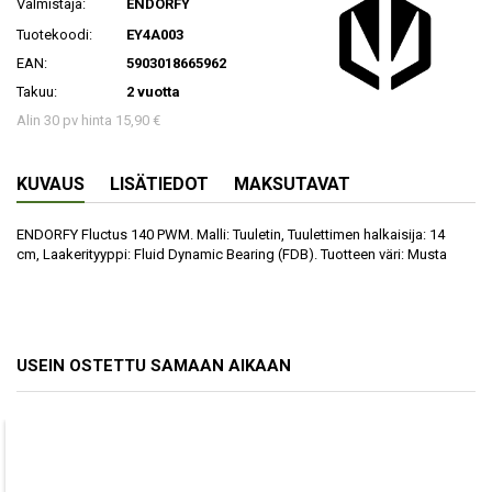
Valmistaja:
ENDORFY
Tuotekoodi:
EY4A003
EAN:
5903018665962
Takuu:
2 vuotta
Alin 30 pv hinta 15,90 €
KUVAUS
LISÄTIEDOT
MAKSUTAVAT
ENDORFY Fluctus 140 PWM. Malli: Tuuletin, Tuulettimen halkaisija: 14
cm, Laakerityyppi: Fluid Dynamic Bearing (FDB). Tuotteen väri: Musta
USEIN OSTETTU SAMAAN AIKAAN