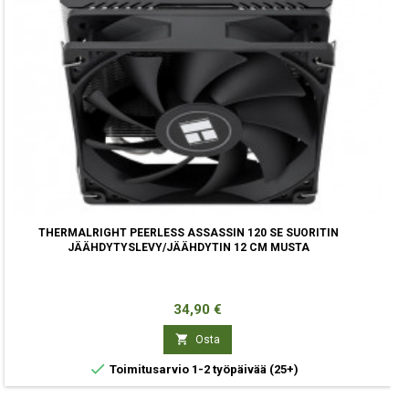
THERMALRIGHT PEERLESS ASSASSIN 120 SE SUORITIN
JÄÄHDYTYSLEVY/JÄÄHDYTIN 12 CM MUSTA
Hinta
34,90 €

Osta

Toimitusarvio 1-2 työpäivää
(25+)