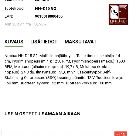
Tuotekoodi:
NH-D15 G2
EAN:
9010018000405
Alin 30 pv hinta 156,90 €
KUVAUS
LISÄTIEDOT
MAKSUTAVAT
Noctua NH-D15 G2. Malli: Ilmanjäähdytin, Tuulettimen halkaisija: 14
cm, Pyörimisnopeus (min.): 1250 RPM, Pyörimisnopeus (maks.): 1500
RPM, Melutaso (alhainen nopeus): 19,7 dB, Melutaso (korkea
nopeus): 24,8 dB, Ilmavirtaus: 155,6 m³/h, Laakerityyppi: Self-
Stabilising Oil-pressure (SSO) bearing. Jännite: 12 V. Tuotteen leveys:
150 mm, Tuotteen syvyys: 152 mm, Tuotteen korkeus: 168 mm
USEIN OSTETTU SAMAAN AIKAAN
−40%