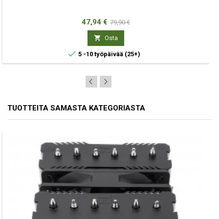
Hinta
Normaali
47,94 €
79,90 €
hinta

Osta

5 -10 työpäivää
(25+)
TUOTTEITA SAMASTA KATEGORIASTA