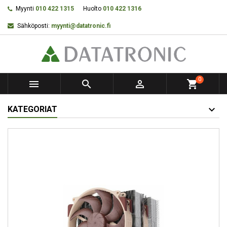
Myynti
010 422 1315
Huolto
010 422 1316
Sähköposti:
myynti@datatronic.fi
0



shopping_cart
KATEGORIAT