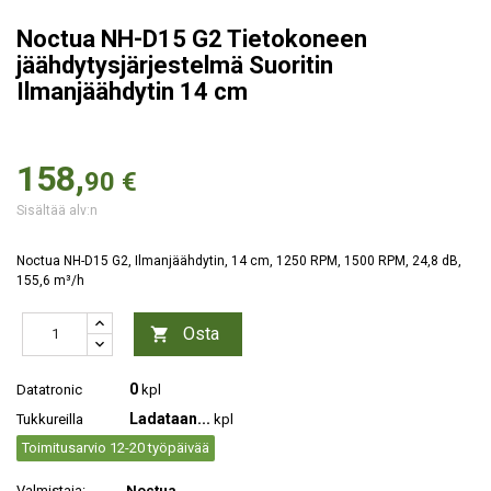
Noctua NH-D15 G2 Tietokoneen
jäähdytysjärjestelmä Suoritin
Ilmanjäähdytin 14 cm
158,
90 €
Sisältää alv:n
Noctua NH-D15 G2, Ilmanjäähdytin, 14 cm, 1250 RPM, 1500 RPM, 24,8 dB,
155,6 m³/h
Osta

0
Datatronic
kpl
Ladataan...
Tukkureilla
kpl
Toimitusarvio 12-20 työpäivää
Valmistaja:
Noctua