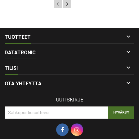

TUOTTEET

DATATRONIC

TILISI

OTA YHTEYTTÄ
UUTISKIRJE