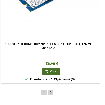
KINGSTON TECHNOLOGY NV3 1 TB M.2 PCI EXPRESS 4.0 NVME
3D NAND
Hinta
158,90 €

Osta

Toimitusarvio 1-2 työpäivää
(3)