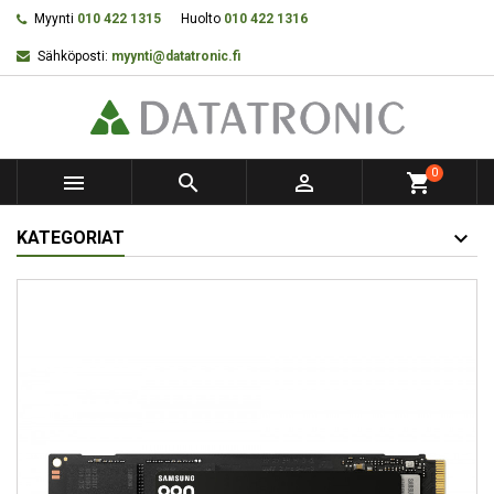
Myynti
010 422 1315
Huolto
010 422 1316
Sähköposti:
myynti@datatronic.fi
0



shopping_cart
KATEGORIAT