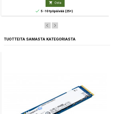
hinta

Osta

5 -10 työpäivää
(25+)
TUOTTEITA SAMASTA KATEGORIASTA