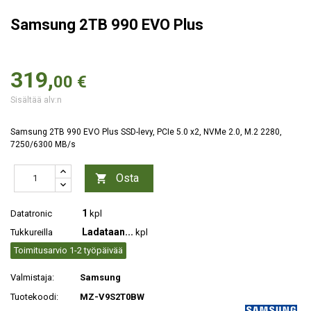
Samsung 2TB 990 EVO Plus
319,
00 €
Sisältää alv:n
Samsung 2TB 990 EVO Plus SSD-levy, PCIe 5.0 x2, NVMe 2.0, M.2 2280,
7250/6300 MB/s
Osta

1
Datatronic
kpl
Ladataan...
Tukkureilla
kpl
Toimitusarvio 1-2 työpäivää
Valmistaja:
Samsung
Tuotekoodi:
MZ-V9S2T0BW