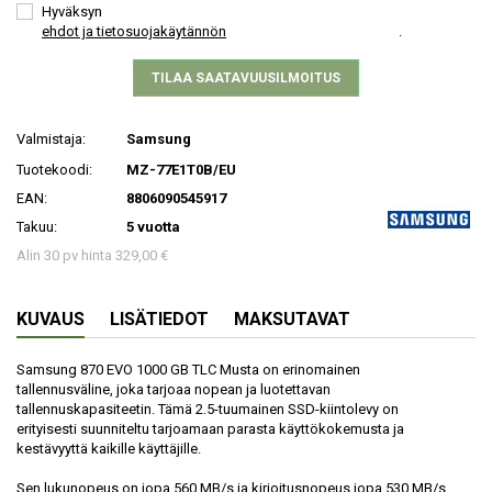
Hyväksyn
ehdot ja tietosuojakäytännön
.
TILAA SAATAVUUSILMOITUS
Valmistaja:
Samsung
Tuotekoodi:
MZ-77E1T0B/EU
EAN:
8806090545917
Takuu:
5 vuotta
Alin 30 pv hinta 329,00 €
KUVAUS
LISÄTIEDOT
MAKSUTAVAT
Samsung 870 EVO 1000 GB TLC Musta on erinomainen
tallennusväline, joka tarjoaa nopean ja luotettavan
tallennuskapasiteetin. Tämä 2.5-tuumainen SSD-kiintolevy on
erityisesti suunniteltu tarjoamaan parasta käyttökokemusta ja
kestävyyttä kaikille käyttäjille.
Sen lukunopeus on jopa 560 MB/s ja kirjoitusnopeus jopa 530 MB/s,