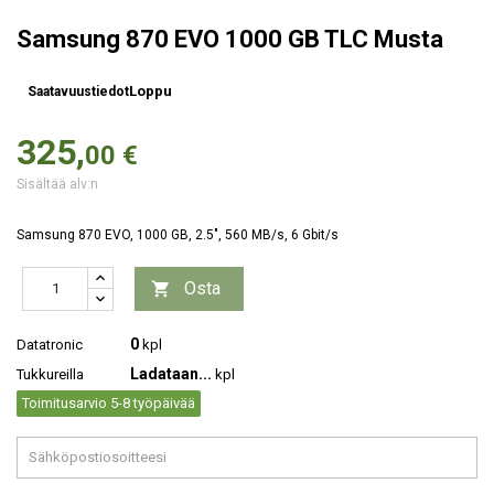
Samsung 870 EVO 1000 GB TLC Musta
Loppu
Saatavuustiedot
325,
00 €
Sisältää alv:n
Samsung 870 EVO, 1000 GB, 2.5", 560 MB/s, 6 Gbit/s
Osta

0
Datatronic
kpl
Ladataan...
Tukkureilla
kpl
Toimitusarvio 5-8 työpäivää