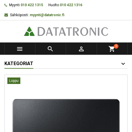
Myynti
010 422 1315
Huolto
010 422 1316
Sähköposti:
myynti@datatronic.fi
0



shopping_cart
KATEGORIAT
Loppu