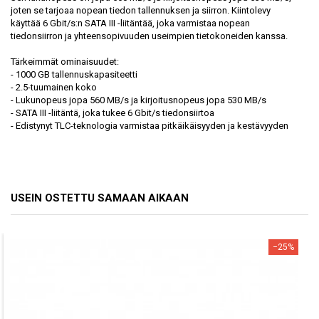
joten se tarjoaa nopean tiedon tallennuksen ja siirron. Kiintolevy
käyttää 6 Gbit/s:n SATA III -liitäntää, joka varmistaa nopean
tiedonsiirron ja yhteensopivuuden useimpien tietokoneiden kanssa.
Tärkeimmät ominaisuudet:
- 1000 GB tallennuskapasiteetti
- 2.5-tuumainen koko
- Lukunopeus jopa 560 MB/s ja kirjoitusnopeus jopa 530 MB/s
- SATA III -liitäntä, joka tukee 6 Gbit/s tiedonsiirtoa
- Edistynyt TLC-teknologia varmistaa pitkäikäisyyden ja kestävyyden
USEIN OSTETTU SAMAAN AIKAAN
−25%