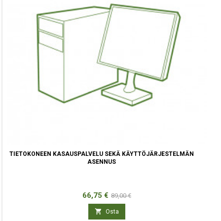
TIETOKONEEN KASAUSPALVELU SEKÄ KÄYTTÖJÄRJESTELMÄN
ASENNUS
Hinta
Normaali
66,75 €
89,00 €
hinta

Osta