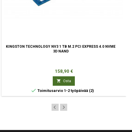
KINGSTON TECHNOLOGY NV3 1 TB M.2 PCI EXPRESS 4.0 NVME
3D NAND
Hinta
158,90 €

Osta

Toimitusarvio 1-2 työpäivää
(2)