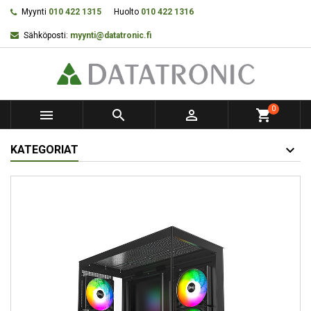
Myynti
010 422 1315
Huolto
010 422 1316
Sähköposti:
myynti@datatronic.fi
0



shopping_cart
KATEGORIAT