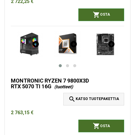
2 722,25 €

OSTA
MONTRONIC RYZEN 7 9800X3D
RTX 5070 TI 16G
(tuotteet)

KATSO TUOTEPAKETTIA
2 763,15 €

OSTA