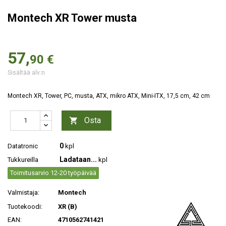
Montech XR Tower musta
57,
90 €
Sisältää alv:n
Montech XR, Tower, PC, musta, ATX, mikro ATX, Mini-ITX, 17,5 cm, 42 cm
Osta

0
Datatronic
kpl
Ladataan...
Tukkureilla
kpl
Toimitusarvio 12-20 työpäivää
Valmistaja:
Montech
Tuotekoodi:
XR (B)
EAN:
4710562741421