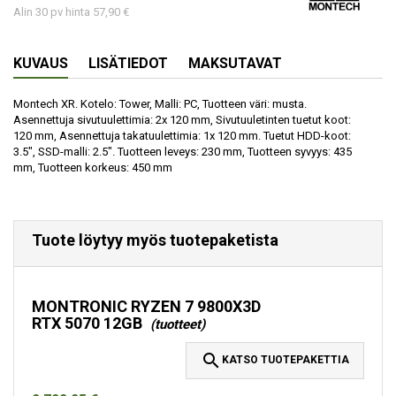
Alin 30 pv hinta 57,90 €
KUVAUS
LISÄTIEDOT
MAKSUTAVAT
Montech XR. Kotelo: Tower, Malli: PC, Tuotteen väri: musta.
Asennettuja sivutuulettimia: 2x 120 mm, Sivutuuletinten tuetut koot:
120 mm, Asennettuja takatuulettimia: 1x 120 mm. Tuetut HDD-koot:
3.5", SSD-malli: 2.5". Tuotteen leveys: 230 mm, Tuotteen syvyys: 435
mm, Tuotteen korkeus: 450 mm
Tuote löytyy myös tuotepaketista
MONTRONIC RYZEN 7 9800X3D
RTX 5070 12GB
(tuotteet)

KATSO TUOTEPAKETTIA