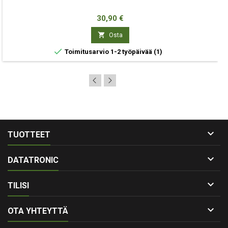
Hinta
30,90 €

Osta

Toimitusarvio 1-2 työpäivää
(1)

TUOTTEET

DATATRONIC

TILISI

OTA YHTEYTTÄ