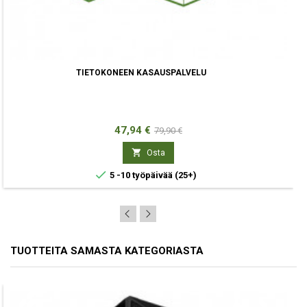
TIETOKONEEN KASAUSPALVELU
Hinta
Normaali
47,94 €
79,90 €
hinta

Osta

5 -10 työpäivää
(25+)
TUOTTEITA SAMASTA KATEGORIASTA