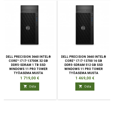
DELL PRECISION 3660 INTEL®
DELL PRECISION 3660 INTEL®
CORE™ I7 I7-13700K 32 GB
CORE™ I7 I7-13700 16 GB
DDR5-SDRAM 1 TB SSD
DDR5-SDRAM 512 GB SSD
WINDOWS 11 PRO TOWER
WINDOWS 11 PRO TOWER
TYÖASEMA MUSTA
TYÖASEMA MUSTA
Hinta
Hinta
1 719,00 €
1 469,00 €


Osta
Osta