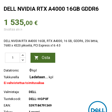
DELL NVIDIA RTX A4000 16GB GDDR6
1 535,
00 €
Sisältää alv:n
DELL NVIDIA RTX A4000 16GB, RTX A4000, 16 GB, GDDR6, 256 bittiä,
7680 x 4320 pikseliä, PCI Express x16 4.0
Osta

0
Datatronic
kpl
Ladataan...
Tukkureilla
kpl
Ei vahvistettua toimitusaikaa
Valmistaja:
DELL
Tuotekoodi:
DELL-HGP0F
EAN:
5397184791349
Takuu:
1 vuosi