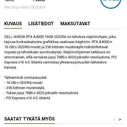
Alin 30 pv hinta 1535,00 €
KUVAUS
LISÄTIEDOT
MAKSUTAVAT
DELL NVIDIA RTX A4000 16GB GDDR6 on tehokas näytönohjain, joka
tarjoaa korkealaatuista grafiikkaa vaativaan käyttöön. RTX A4000:n
16 GB:n GDDR6-muisti ja 256 bittinen muistiväylä mahdollistavat
nopean ja tehokkaan suorituskyvyn. Näytönohjaimen tarkkuus on
erinomainen, sillä se tukee jopa 7680 x 4320 pikselin resoluutiota. PCI
Express x16 4.0 -liitäntä varmistaa yhteensopivuuden laitteiston
kanssa.
Tärkeimmät ominaisuudet:
- 16 GB:n GDDR6-muisti
- 256 bittinen muistiväylä
- Tukee jopa 7680 x 4320 pikselin resoluutiota
- PCI Express x16 4.0 -liitäntä
SAATAT TYKÄTÄ MYÖS
<
>