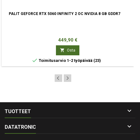
PALIT GEFORCE RTX 5060 INFINITY 2 OC NVIDIA 8 GB GDDR7
Hinta
449,90 €

Osta

Toimitusarvio 1-2 työpäivää
(23)

TUOTTEET

DATATRONIC