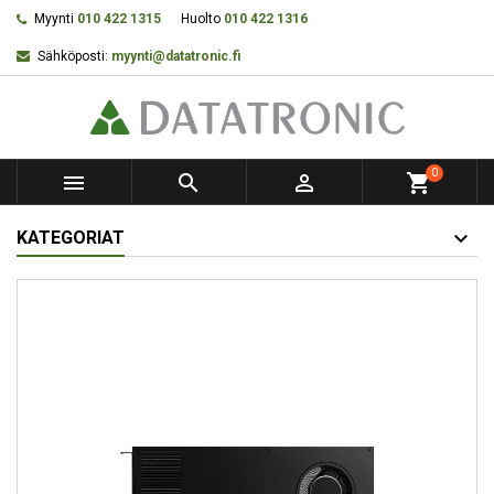
Myynti
010 422 1315
Huolto
010 422 1316
Sähköposti:
myynti@datatronic.fi
0



shopping_cart
KATEGORIAT