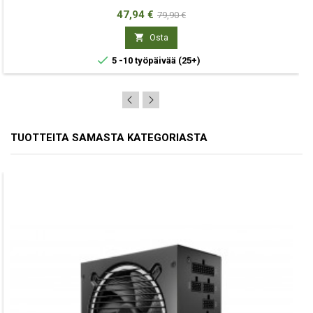
Hinta
Normaali
47,94 €
79,90 €
hinta

Osta

5 -10 työpäivää
(25+)
TUOTTEITA SAMASTA KATEGORIASTA