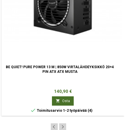
BE QUIET! PURE POWER 13 M | 850W VIRTALÄHDEYKSIKKÖ 20+4
PIN ATX ATX MUSTA
Hinta
140,90 €

Osta

Toimitusarvio 1-2 työpäivää
(4)