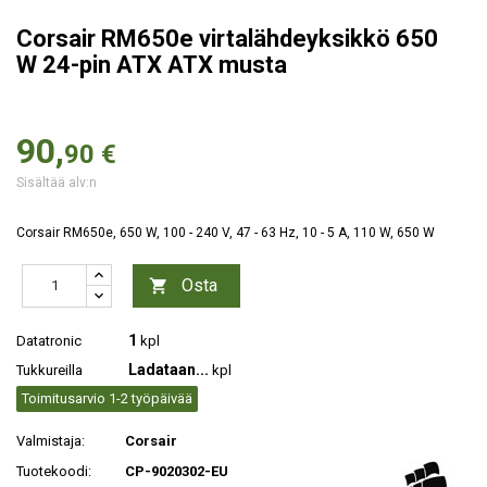
Corsair RM650e virtalähdeyksikkö 650
W 24-pin ATX ATX musta
90,
90 €
Sisältää alv:n
Corsair RM650e, 650 W, 100 - 240 V, 47 - 63 Hz, 10 - 5 A, 110 W, 650 W
Osta

1
Datatronic
kpl
Ladataan...
Tukkureilla
kpl
Toimitusarvio 1-2 työpäivää
Valmistaja:
Corsair
Tuotekoodi:
CP-9020302-EU