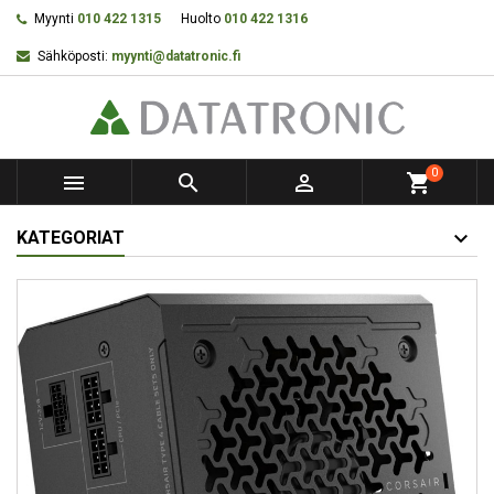
Myynti
010 422 1315
Huolto
010 422 1316
Sähköposti:
myynti@datatronic.fi
0



shopping_cart
KATEGORIAT