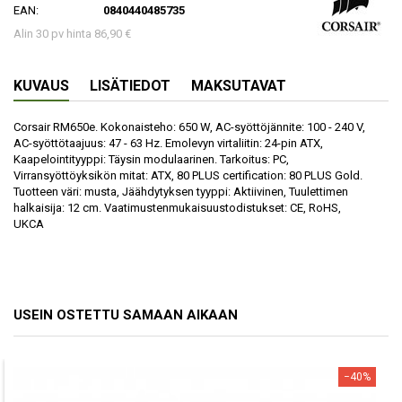
EAN:
0840440485735
Alin 30 pv hinta 86,90 €
KUVAUS
LISÄTIEDOT
MAKSUTAVAT
Corsair RM650e. Kokonaisteho: 650 W, AC-syöttöjännite: 100 - 240 V,
AC-syöttötaajuus: 47 - 63 Hz. Emolevyn virtaliitin: 24-pin ATX,
Kaapelointityyppi: Täysin modulaarinen. Tarkoitus: PC,
Virransyöttöyksikön mitat: ATX, 80 PLUS certification: 80 PLUS Gold.
Tuotteen väri: musta, Jäähdytyksen tyyppi: Aktiivinen, Tuulettimen
halkaisija: 12 cm. Vaatimustenmukaisuustodistukset: CE, RoHS,
UKCA
USEIN OSTETTU SAMAAN AIKAAN
−40%