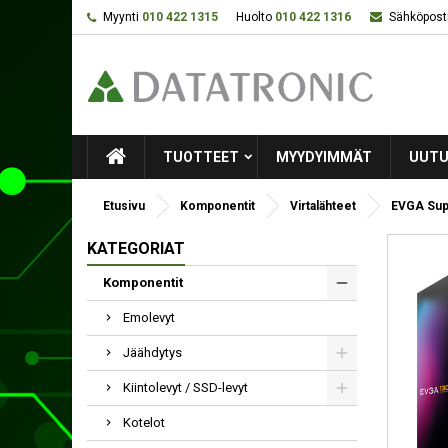
Myynti
010 422 1315
Huolto
010 422 1316
Sähköposti
TUOTTEET
MYYDYIMMÄT
UUTU
Etusivu
Komponentit
Virtalähteet
EVGA Sup
KATEGORIAT
Komponentit
Emolevyt
Jäähdytys
Kiintolevyt / SSD-levyt
Kotelot