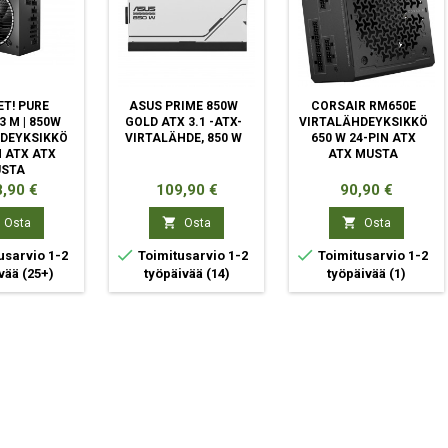
ET! PURE
ASUS PRIME 850W
CORSAIR RM650E
 M | 850W
GOLD ATX 3.1 -ATX-
VIRTALÄHDEYKSIKKÖ
DEYKSIKKÖ
VIRTALÄHDE, 850 W
650 W 24-PIN ATX
N ATX ATX
ATX MUSTA
STA
ta
Hinta
Hinta
,90 €
109,90 €
90,90 €


Osta
Osta
Osta


usarvio 1-2
Toimitusarvio 1-2
Toimitusarvio 1-2
ivää
(25+)
työpäivää
(14)
työpäivää
(1)