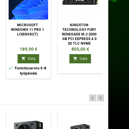
MICROSOFT
KINGSTON
FRACTA
WINDOWS 11 PRO 1
TECHNOLOGY FURY
NORT
LISENSSI(T)
RENEGADE M.2 2000
GB PCI EXPRESS 4.0
3D TLC NVME
Hinta
Hinta
Hin
189,90 €
805,00 €
12


Osta
Osta


Toimitusarvio 5-8
Toimit
työpäivää
työp