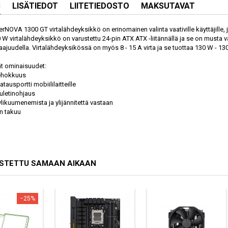
S
LISÄTIEDOT
LIITETIEDOSTO
MAKSUTAVAT
NOVA 1300 GT virtalähdeyksikkö on erinomainen valinta vaativille käyttäjille, jo
W virtalähdeyksikkö on varustettu 24-pin ATX ATX -liitännällä ja se on musta väri
aajuudella. Virtalähdeyksikössä on myös 8 - 15 A virta ja se tuottaa 130 W - 1
t ominaisuudet:
tehokkuus
latausportti mobiililaitteille
uuletinohjaus
ylikuumenemista ja ylijännitettä vastaan
n takuu
OSTETTU SAMAAN AIKAAN
−25%