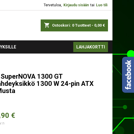
Tervetuloa,
Kirjaudu sisään
tai
Luo tili
shopping_cart
Ostoskori:
0
Tuotteet - 0,00 €
YKSILLE
LAHJAKORTTI
 SuperNOVA 1300 GT
lähdeyksikkö 1300 W 24-pin ATX
Musta
,
90 €
v:n