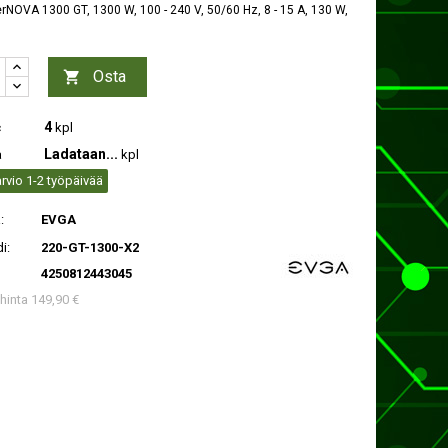
NOVA 1300 GT, 1300 W, 100 - 240 V, 50/60 Hz, 8 - 15 A, 130 W,
Osta

4
c
kpl
Ladataan...
a
kpl
rvio 1-2 työpäivää
:
EVGA
i:
220-GT-1300-X2
4250812443045
 hinta 149,90 €