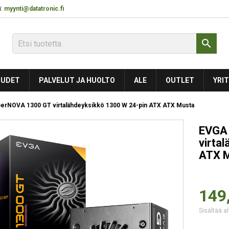
:
myynti@datatronic.fi

UDET
PALVELUT JA HUOLTO
ALE
OUTLET
YRIT
erNOVA 1300 GT virtalähdeyksikkö 1300 W 24-pin ATX ATX Musta
EVGA
virta
ATX 
149
Sisältää al