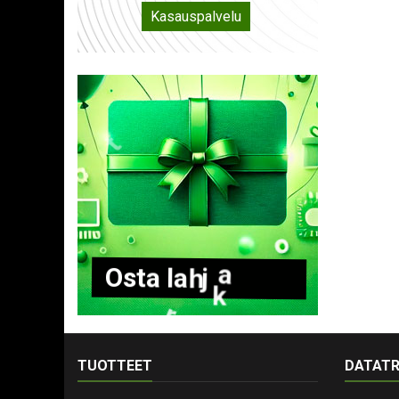
Kasauspalvelu
O
s
t
a
l
a
h
j
a
k
o
r
t
t
i
TUOTTEET
DATATR