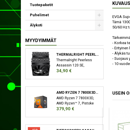
KUVAU
Tuotepaketit
Puhelimet
EVGA Super
Tämä 1300 
Älykoti
50/60 Hz t
Tärkeimmä
MYYDYIMMÄT
- Korkea 
- Erityinen 
- Älykäs t
THERMALRIGHT PEERLESS ASSASSIN 120 SE SUORITIN JÄÄHDYTYSLEVY/JÄÄHDYTIN 12 CM MUSTA
- Suojaus 
Thermalright Peerless
- 10 vuode
Assassin 120 SE,
Hinta
34,90 €
Jäähdytyslevy/jäähdytin,
12 cm, 66,17 cfm, Musta
USEIN 
AMD RYZEN 7 7800X3D SUORITIN 4,2 GHZ 96 MB L3 LAATIKKO
AMD Ryzen 7 7800X3D,
AMD Ryzen™ 7, Pistoke
Hinta
379,90 €
AM5, 5 nm, AMD,
7800X3D, 4,2 GHz