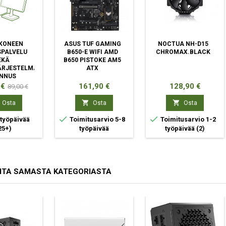
KONEEN
ASUS TUF GAMING
NOCTUA NH-D15
PALVELU
B650-E WIFI AMD
CHROMAX.BLACK
EKÄ
B650 PISTOKE AM5
ÄRJESTELMÄN
ATX
NNUS
Normaali
Hinta
Hinta
 €
161,90 €
128,90 €
89,00 €
hinta


Osta
Osta
Osta


 työpäivää
Toimitusarvio 5-8
Toimitusarvio 1-2
25+)
työpäivää
työpäivää
(2)
ITA SAMASTA KATEGORIASTA