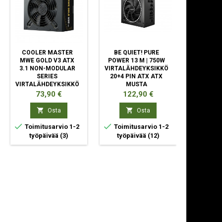
COOLER MASTER
BE QUIET! PURE
COOLER 
MWE GOLD V3 ATX
POWER 13 M | 750W
II GOLD
3.1 NON-MODULAR
VIRTALÄHDEYKSIKKÖ
VIRTALÄ
SERIES
20+4 PIN ATX ATX
750 W 
VIRTALÄHDEYKSIKKÖ
MUSTA
ATX
650 W 24-PIN ATX
Hinta
Hinta
Hi
73,90 €
122,90 €
75
MUSTA


Osta
Osta



Toimitusarvio 1-2
Toimitusarvio 1-2
Toimit
työpäivää
(3)
työpäivää
(12)
työp