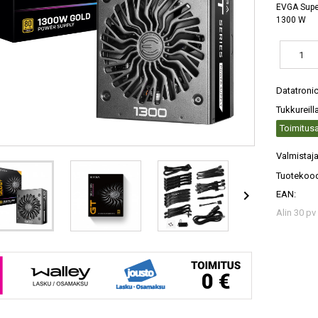
EVGA Super
1300 W
Datatroni
Tukkureill
Toimitusa
Valmistaja
Tuotekood

EAN:
Alin 30 pv