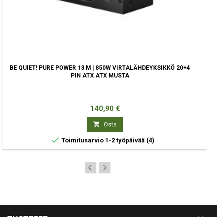
BE QUIET! PURE POWER 13 M | 850W VIRTALÄHDEYKSIKKÖ 20+4
PIN ATX ATX MUSTA
Hinta
140,90 €

Osta

Toimitusarvio 1-2 työpäivää
(4)