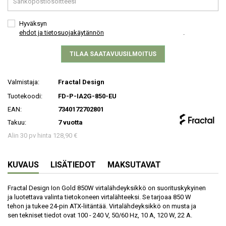
Hyväksyn
ehdot ja tietosuojakäytännön
.
TILAA SAATAVUUSILMOITUS
Valmistaja:
Fractal Design
Tuotekoodi:
FD-P-IA2G-850-EU
EAN:
7340172702801
Takuu:
7 vuotta
Alin 30 pv hinta 128,90 €
KUVAUS
LISÄTIEDOT
MAKSUTAVAT
Fractal Design Ion Gold 850W virtalähdeyksikkö on suorituskykyinen
ja luotettava valinta tietokoneen virtalähteeksi. Se tarjoaa 850 W
tehon ja tukee 24-pin ATX-liitäntää. Virtalähdeyksikkö on musta ja
sen tekniset tiedot ovat 100 - 240 V, 50/60 Hz, 10 A, 120 W, 22 A.