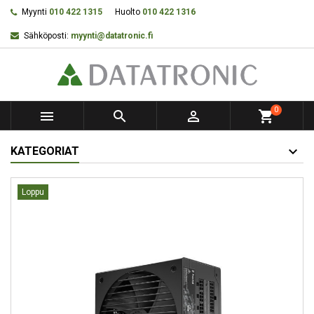
Myynti
010 422 1315
Huolto
010 422 1316
Sähköposti:
myynti@datatronic.fi
0



shopping_cart
KATEGORIAT
Loppu