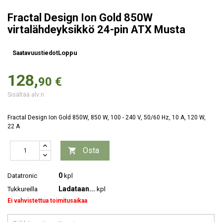
Fractal Design Ion Gold 850W
virtalähdeyksikkö 24-pin ATX Musta
Loppu
Saatavuustiedot
128,
90 €
Sisältää alv:n
Fractal Design Ion Gold 850W, 850 W, 100 - 240 V, 50/60 Hz, 10 A, 120 W,
22 A
Osta

0
Datatronic
kpl
Ladataan...
Tukkureilla
kpl
Ei vahvistettua toimitusaikaa