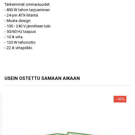
Tärkeimmät ominaisuudet:
- 850 W tehon tarjoaminen
- 24-pin ATX-liitäntä
- Musta design
- 100 - 240 V jännitteen tuki
- 50/60 Hz taajuus
- 10 A virta
- 120 W tehonotto
- 22 A virtapiikki.
USEIN OSTETTU SAMAAN AIKAAN
−40%