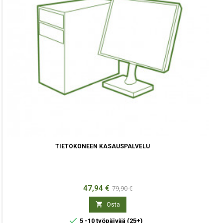
TIETOKONEEN KASAUSPALVELU
Hinta
Normaali
47,94 €
79,90 €
hinta

Osta

5 -10 työpäivää
(25+)