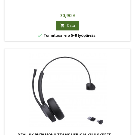
Hinta
70,90 €

Osta

Toimitusarvio 5-8 työpäivää