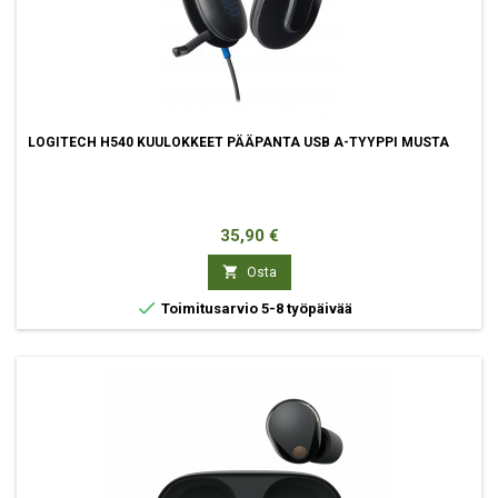
LOGITECH H540 KUULOKKEET PÄÄPANTA USB A-TYYPPI MUSTA
Hinta
35,90 €

Osta

Toimitusarvio 5-8 työpäivää