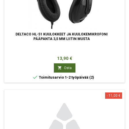
DELTACO HL-51 KUULOKKEET JA KUULOKEMIKROFONI
PÄÄPANTA 3,5 MM LIITIN MUSTA
Hinta
13,90 €

Osta

Toimitusarvio 1-2 työpäivää
(2)
- 11,00 €