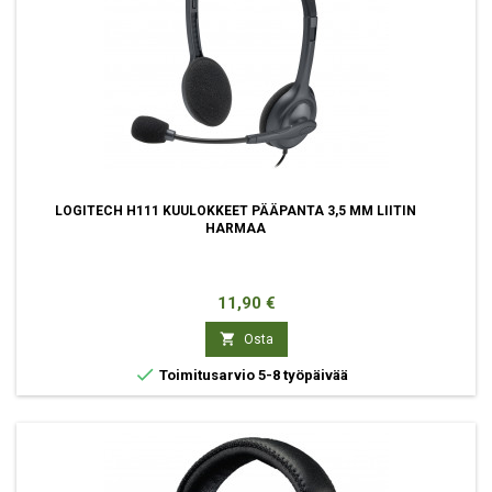
LOGITECH H111 KUULOKKEET PÄÄPANTA 3,5 MM LIITIN
HARMAA
Hinta
11,90 €

Osta

Toimitusarvio 5-8 työpäivää