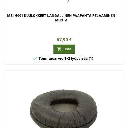
MSI H991 KUULOKKEET LANGALLINEN PÄÄPANTA PELAAMINEN
MUSTA
Hinta
57,90 €

Osta

Toimitusarvio 1-2 työpäivää
(1)