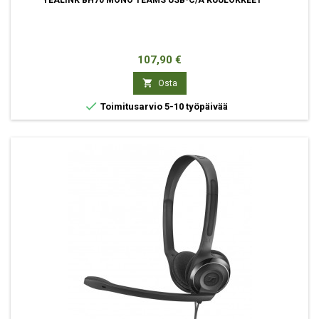
YEALINK BH70 MONO TEAMS USB-C/A KUULOKKEET
Hinta
107,90 €

Osta

Toimitusarvio 5-10 työpäivää