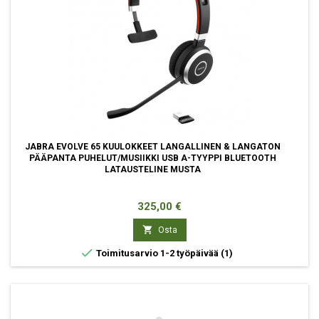
JABRA EVOLVE 65 KUULOKKEET LANGALLINEN & LANGATON
PÄÄPANTA PUHELUT/MUSIIKKI USB A-TYYPPI BLUETOOTH
LATAUSTELINE MUSTA
Hinta
325,00 €

Osta

Toimitusarvio 1-2 työpäivää
(1)