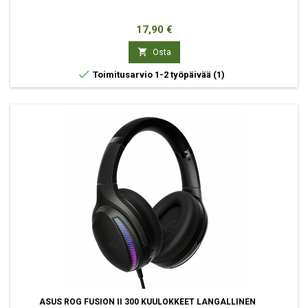
Hinta
17,90 €

Osta

Toimitusarvio 1-2 työpäivää
(1)
ASUS ROG FUSION II 300 KUULOKKEET LANGALLINEN