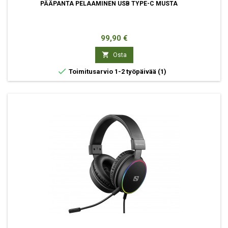
PÄÄPANTA PELAAMINEN USB TYPE-C MUSTA
Hinta
99,90 €

Osta

Toimitusarvio 1-2 työpäivää
(1)