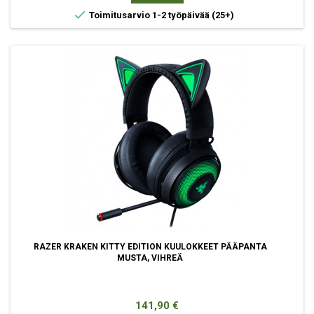

Toimitusarvio 1-2 työpäivää
(25+)
RAZER KRAKEN KITTY EDITION KUULOKKEET PÄÄPANTA
MUSTA, VIHREÄ
Hinta
141,90 €