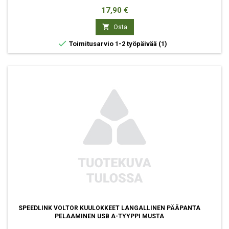
Hinta
17,90 €

Osta

Toimitusarvio 1-2 työpäivää
(1)
SPEEDLINK VOLTOR KUULOKKEET LANGALLINEN PÄÄPANTA
PELAAMINEN USB A-TYYPPI MUSTA