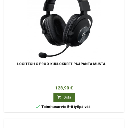
LOGITECH G PRO X KUULOKKEET PÄÄPANTA MUSTA
Hinta
128,90 €

Osta

Toimitusarvio 5-8 työpäivää