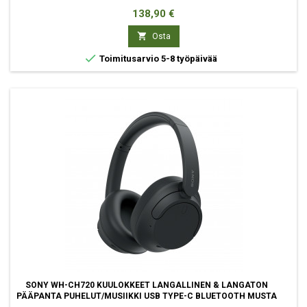
Hinta
138,90 €

Osta

Toimitusarvio 5-8 työpäivää
SONY WH-CH720 KUULOKKEET LANGALLINEN & LANGATON
PÄÄPANTA PUHELUT/MUSIIKKI USB TYPE-C BLUETOOTH MUSTA