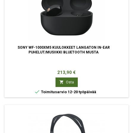
SONY WF-1000XM5 KUULOKKEET LANGATON IN-EAR
PUHELUT/MUSIIKKI BLUETOOTH MUSTA
Hinta
213,90 €

Osta

Toimitusarvio 12-20 työpäivää