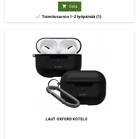

Osta

Toimitusarvio 1-2 työpäivää
(1)
LAUT OXFORD KOTELO