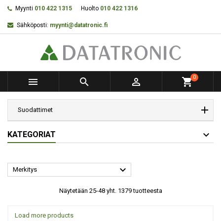
Myynti
010 422 1315
Huolto
010 422 1316
Sähköposti:
myynti@datatronic.fi
0



shopping_cart
Suodattimet
KATEGORIAT

Merkitys
Näytetään 25-48 yht. 1379 tuotteesta
Load more products