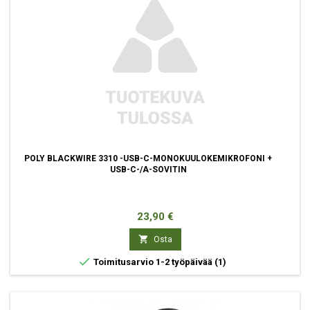
POLY BLACKWIRE 3310 -USB-C-MONOKUULOKEMIKROFONI +
USB-C-/A-SOVITIN
Hinta
23,90 €

Osta

Toimitusarvio 1-2 työpäivää
(1)