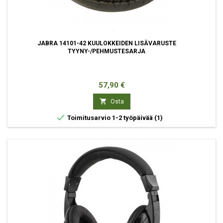
JABRA 14101-42 KUULOKKEIDEN LISÄVARUSTE
TYYNY-/PEHMUSTESARJA
Hinta
57,90 €

Osta

Toimitusarvio 1-2 työpäivää
(1)