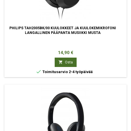
PHILIPS TAH2005BK/00 KUULOKKEET JA KUULOKEMIKROFONI
LANGALLINEN PÄÄPANTA MUSIIKKI MUSTA
Hinta
14,90 €

Osta

Toimitusarvio 2-4 työpäivää