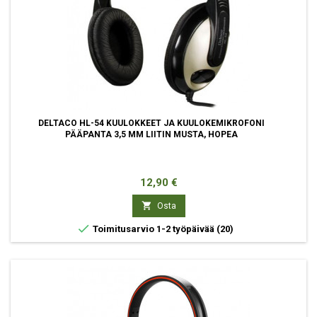
DELTACO HL-54 KUULOKKEET JA KUULOKEMIKROFONI
PÄÄPANTA 3,5 MM LIITIN MUSTA, HOPEA
Hinta
12,90 €

Osta

Toimitusarvio 1-2 työpäivää
(20)