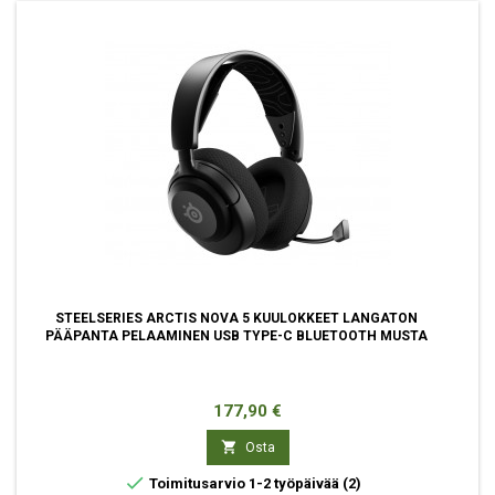
STEELSERIES ARCTIS NOVA 5 KUULOKKEET LANGATON
PÄÄPANTA PELAAMINEN USB TYPE-C BLUETOOTH MUSTA
Hinta
177,90 €

Osta

Toimitusarvio 1-2 työpäivää
(2)