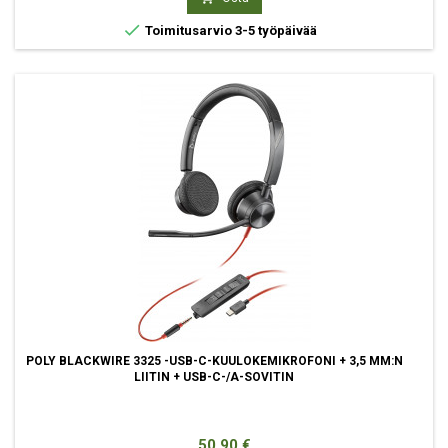

Toimitusarvio 3-5 työpäivää
POLY BLACKWIRE 3325 -USB-C-KUULOKEMIKROFONI + 3,5 MM:N
LIITIN + USB-C-/A-SOVITIN
Hinta
50,90 €