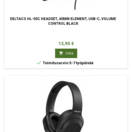
DELTACO HL-50C HEADSET, 40MM ELEMENT, USB-C, VOLUME
CONTROL BLACK
Hinta
13,90 €

Osta

Toimitusarvio 5-7 työpäivää