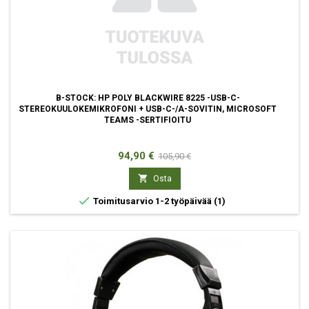
B-STOCK: HP POLY BLACKWIRE 8225 -USB-C-
STEREOKUULOKEMIKROFONI + USB-C-/A-SOVITIN, MICROSOFT
TEAMS -SERTIFIOITU
Hinta
Normaali
94,90 €
105,90 €
hinta

Osta

Toimitusarvio 1-2 työpäivää
(1)