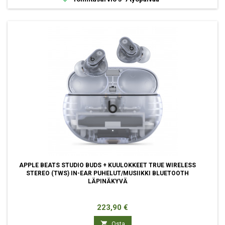
APPLE BEATS STUDIO BUDS + KUULOKKEET TRUE WIRELESS
STEREO (TWS) IN-EAR PUHELUT/MUSIIKKI BLUETOOTH
LÄPINÄKYVÄ
Hinta
223,90 €

Osta