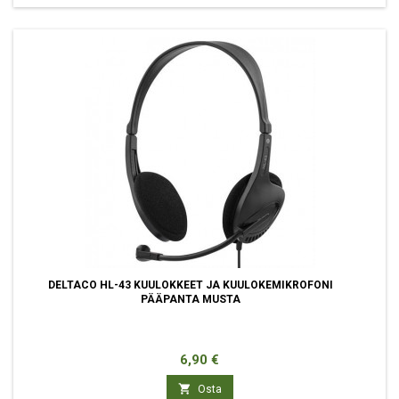
DELTACO HL-43 KUULOKKEET JA KUULOKEMIKROFONI
PÄÄPANTA MUSTA
Hinta
6,90 €

Osta