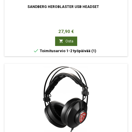
SANDBERG HEROBLASTER USB HEADSET
Hinta
27,90 €

Osta

Toimitusarvio 1-2 työpäivää
(1)