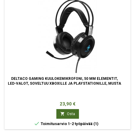
DELTACO GAMING KUULOKEMIKROFONI, 50 MM ELEMENTIT,
LED-VALOT, SOVELTUU XBOXILLE JA PLAYSTATIONILLE, MUSTA
Hinta
23,90 €

Osta

Toimitusarvio 1-2 työpäivää
(1)