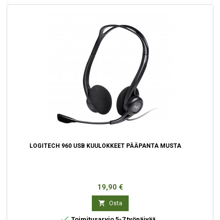
LOGITECH 960 USB KUULOKKEET PÄÄPANTA MUSTA
Hinta
19,90 €

Osta

Toimitusarvio 5-7 työpäivää