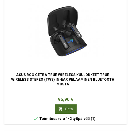
ASUS ROG CETRA TRUE WIRELESS KUULOKKEET TRUE
WIRELESS STEREO (TWS) IN-EAR PELAAMINEN BLUETOOTH
MUSTA
Hinta
95,90 €

Osta

Toimitusarvio 1-2 työpäivää
(1)