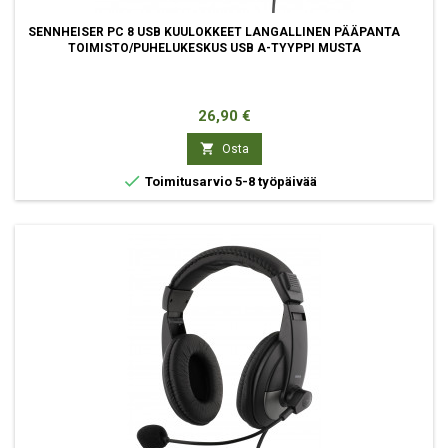
SENNHEISER PC 8 USB KUULOKKEET LANGALLINEN PÄÄPANTA
TOIMISTO/PUHELUKESKUS USB A-TYYPPI MUSTA
Hinta
26,90 €

Osta

Toimitusarvio 5-8 työpäivää