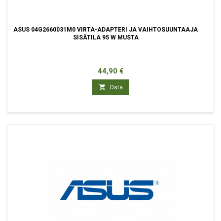
ASUS 04G2660031M0 VIRTA-ADAPTERI JA VAIHTOSUUNTAAJA
SISÄTILA 95 W MUSTA
Hinta
44,90 €

Osta