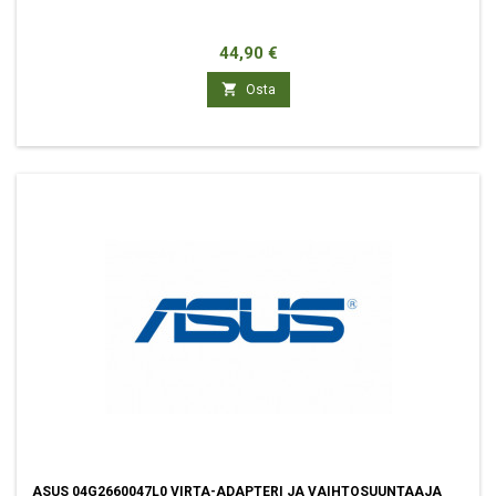
Hinta
44,90 €

Osta
ASUS 04G2660047L0 VIRTA-ADAPTERI JA VAIHTOSUUNTAAJA