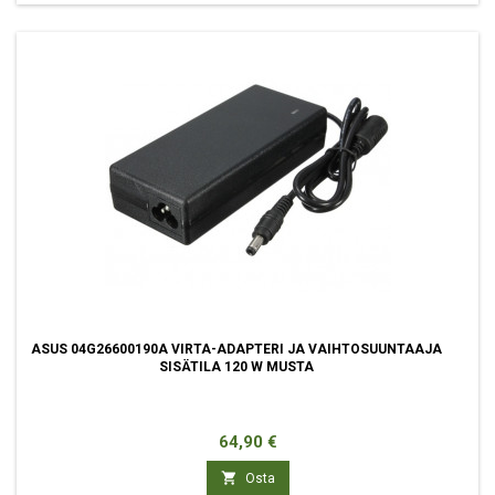
ASUS 04G26600190A VIRTA-ADAPTERI JA VAIHTOSUUNTAAJA
SISÄTILA 120 W MUSTA
Hinta
64,90 €

Osta