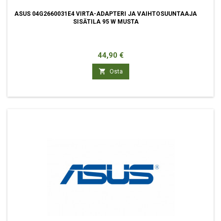
ASUS 04G2660031E4 VIRTA-ADAPTERI JA VAIHTOSUUNTAAJA
SISÄTILA 95 W MUSTA
Hinta
44,90 €

Osta