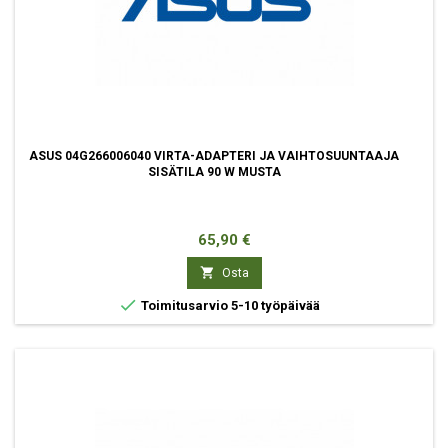
ASUS 04G266006040 VIRTA-ADAPTERI JA VAIHTOSUUNTAAJA
SISÄTILA 90 W MUSTA
Hinta
65,90 €

Osta

Toimitusarvio 5-10 työpäivää