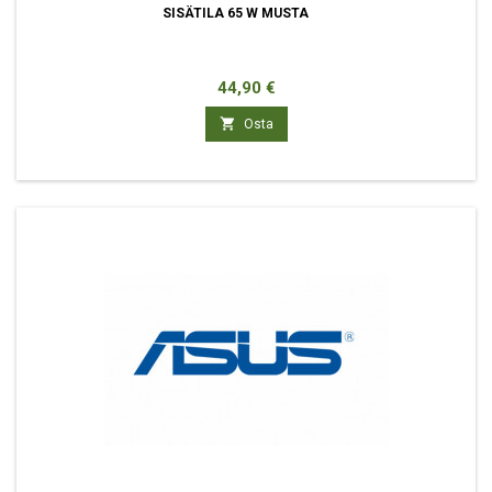
SISÄTILA 65 W MUSTA
Hinta
44,90 €

Osta