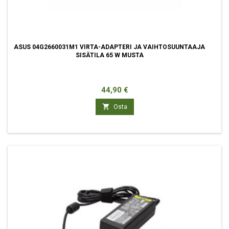
ASUS 04G2660031M1 VIRTA-ADAPTERI JA VAIHTOSUUNTAAJA
SISÄTILA 65 W MUSTA
Hinta
44,90 €

Osta