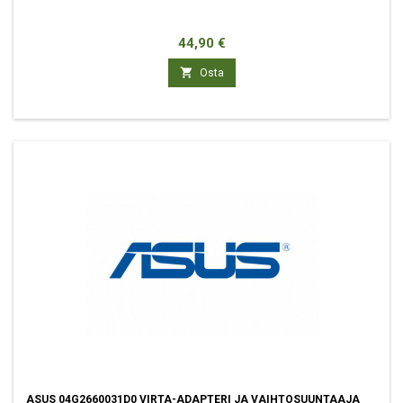
Hinta
44,90 €

Osta
ASUS 04G2660031D0 VIRTA-ADAPTERI JA VAIHTOSUUNTAAJA