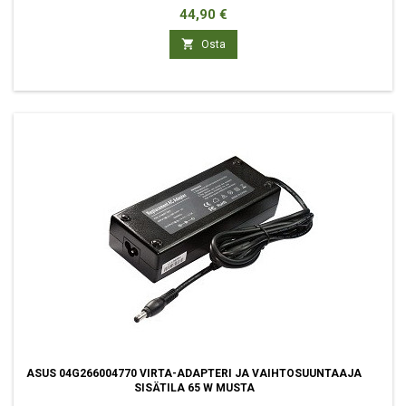
Hinta
44,90 €

Osta
ASUS 04G266004770 VIRTA-ADAPTERI JA VAIHTOSUUNTAAJA
SISÄTILA 65 W MUSTA