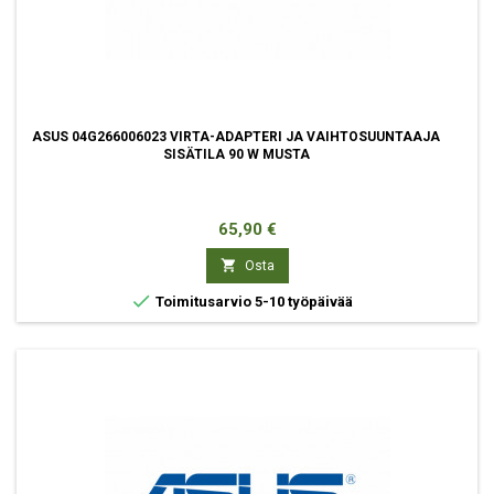
ASUS 04G266006023 VIRTA-ADAPTERI JA VAIHTOSUUNTAAJA
SISÄTILA 90 W MUSTA
Hinta
65,90 €

Osta

Toimitusarvio 5-10 työpäivää