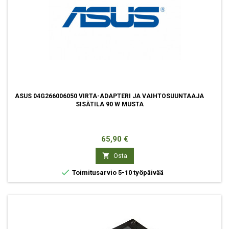
ASUS 04G266006050 VIRTA-ADAPTERI JA VAIHTOSUUNTAAJA
SISÄTILA 90 W MUSTA
Hinta
65,90 €

Osta

Toimitusarvio 5-10 työpäivää