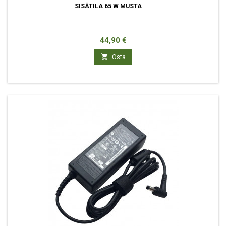
SISÄTILA 65 W MUSTA
Hinta
44,90 €

Osta