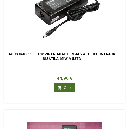
ASUS 04G2660031S2 VIRTA-ADAPTERI JA VAIHTOSUUNTAAJA
SISÄTILA 65 W MUSTA
Hinta
44,90 €

Osta