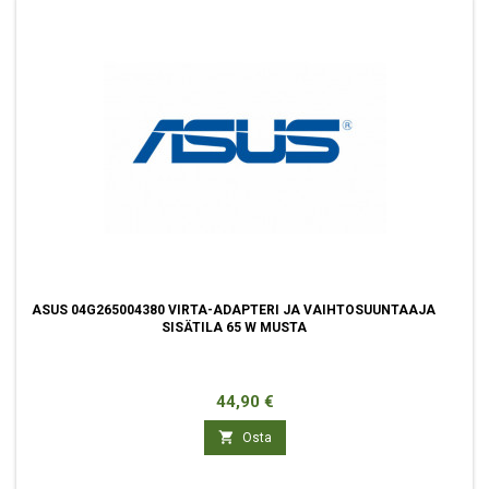
ASUS 04G265004380 VIRTA-ADAPTERI JA VAIHTOSUUNTAAJA
SISÄTILA 65 W MUSTA
Hinta
44,90 €

Osta