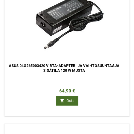
ASUS 04G265003420 VIRTA-ADAPTERI JA VAIHTOSUUNTAAJA
SISÄTILA 120 W MUSTA
Hinta
64,90 €

Osta