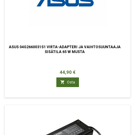
ASUS 04G2660031S1 VIRTA-ADAPTERI JA VAIHTOSUUNTAAJA
SISÄTILA 65 W MUSTA
Hinta
44,90 €

Osta