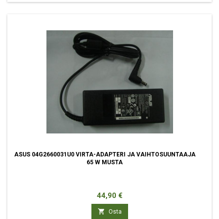
ASUS 04G2660031U0 VIRTA-ADAPTERI JA VAIHTOSUUNTAAJA
65 W MUSTA
Hinta
44,90 €

Osta