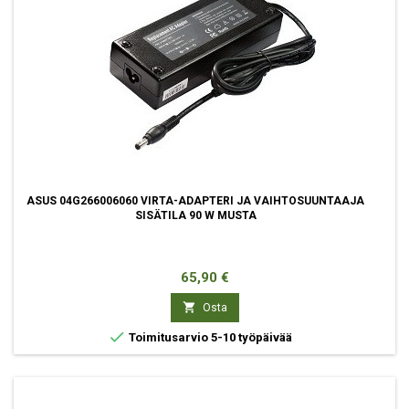
ASUS 04G266006060 VIRTA-ADAPTERI JA VAIHTOSUUNTAAJA
SISÄTILA 90 W MUSTA
Hinta
65,90 €

Osta

Toimitusarvio 5-10 työpäivää