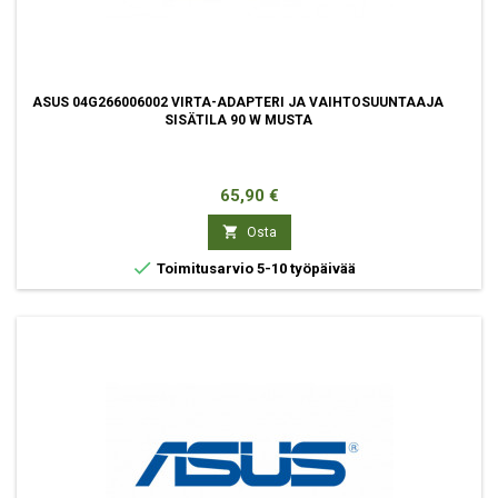
ASUS 04G266006002 VIRTA-ADAPTERI JA VAIHTOSUUNTAAJA
SISÄTILA 90 W MUSTA
Hinta
65,90 €

Osta

Toimitusarvio 5-10 työpäivää