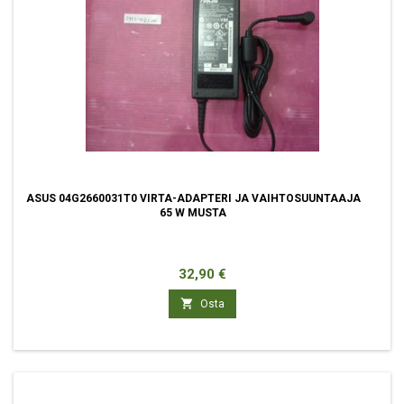
ASUS 04G2660031T0 VIRTA-ADAPTERI JA VAIHTOSUUNTAAJA
65 W MUSTA
Hinta
32,90 €

Osta