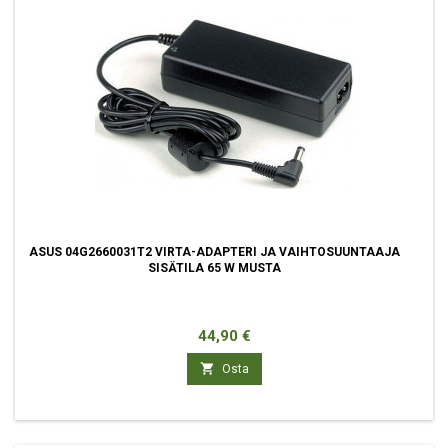
ASUS 04G2660031T2 VIRTA-ADAPTERI JA VAIHTOSUUNTAAJA
SISÄTILA 65 W MUSTA
Hinta
44,90 €

Osta