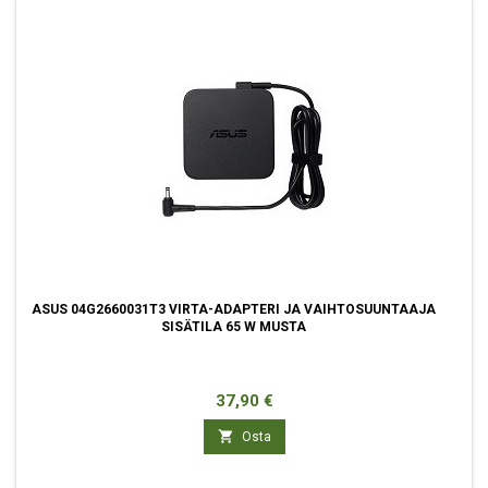
ASUS 04G2660031T3 VIRTA-ADAPTERI JA VAIHTOSUUNTAAJA
SISÄTILA 65 W MUSTA
Hinta
37,90 €

Osta