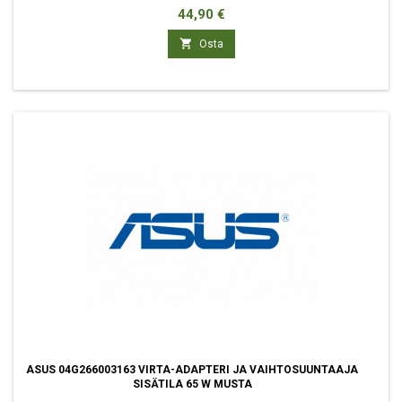
Hinta
44,90 €

Osta
ASUS 04G266003163 VIRTA-ADAPTERI JA VAIHTOSUUNTAAJA
SISÄTILA 65 W MUSTA