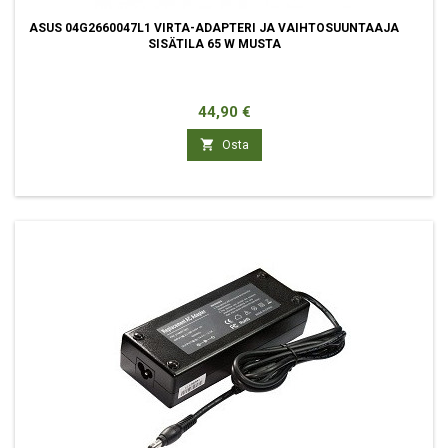
ASUS 04G2660047L1 VIRTA-ADAPTERI JA VAIHTOSUUNTAAJA
SISÄTILA 65 W MUSTA
Hinta
44,90 €

Osta