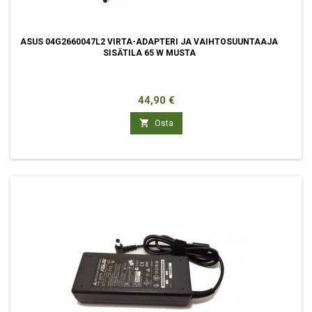
ASUS 04G2660047L2 VIRTA-ADAPTERI JA VAIHTOSUUNTAAJA
SISÄTILA 65 W MUSTA
Hinta
44,90 €

Osta