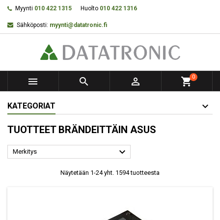
Myynti
010 422 1315
Huolto
010 422 1316
Sähköposti:
myynti@datatronic.fi
0



shopping_cart
KATEGORIAT
TUOTTEET BRÄNDEITTÄIN ASUS

Merkitys
Näytetään 1-24 yht. 1594 tuotteesta