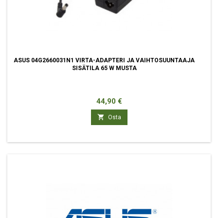
ASUS 04G2660031N1 VIRTA-ADAPTERI JA VAIHTOSUUNTAAJA
SISÄTILA 65 W MUSTA
Hinta
44,90 €

Osta