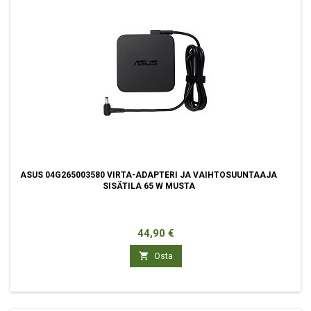
ASUS 04G265003580 VIRTA-ADAPTERI JA VAIHTOSUUNTAAJA
SISÄTILA 65 W MUSTA
Hinta
44,90 €

Osta