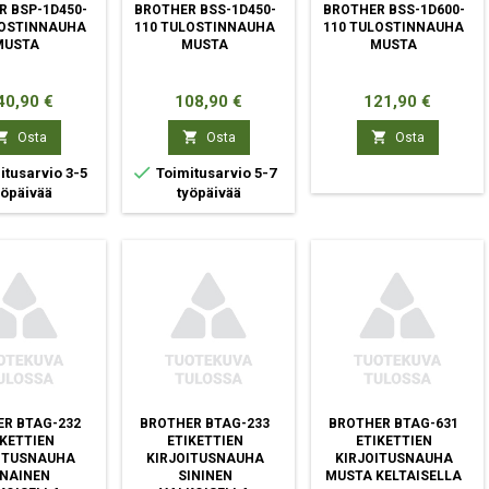
R BSP-1D450-
BROTHER BSS-1D450-
BROTHER BSS-1D600-
LOSTINNAUHA
110 TULOSTINNAUHA
110 TULOSTINNAUHA
MUSTA
MUSTA
MUSTA
nta
Hinta
Hinta
40,90 €
108,90 €
121,90 €



Osta
Osta
Osta

tusarvio 3-5
Toimitusarvio 5-7
yöpäivää
työpäivää
R BTAG-232
BROTHER BTAG-233
BROTHER BTAG-631
IKETTIEN
ETIKETTIEN
ETIKETTIEN
ITUSNAUHA
KIRJOITUSNAUHA
KIRJOITUSNAUHA
NAINEN
SININEN
MUSTA KELTAISELLA