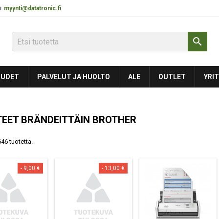
:
myynti@datatronic.fi

UDET
PALVELUT JA HUOLTO
ALE
OUTLET
YRIT
EET BRÄNDEITTÄIN BROTHER
46 tuotetta.
- 9,00 €
- 13,00 €