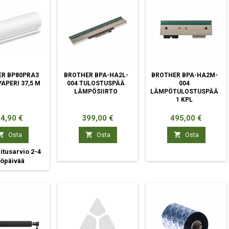
R BP80PRA3
BROTHER BPA-HA2L-
BROTHER BPA-HA2M-
APERI 37,5 M
004 TULOSTUSPÄÄ
004
LÄMPÖSIIRTO
LÄMPÖTULOSTUSPÄÄ
1 KPL
inta
Hinta
Hinta
4,90 €
399,00 €
495,00 €



Osta
Osta
Osta
tusarvio 2-4
yöpäivää