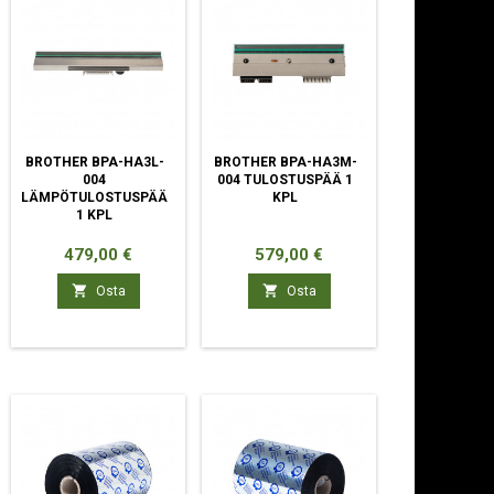
BROTHER BPA-HA3L-
BROTHER BPA-HA3M-
004
004 TULOSTUSPÄÄ 1
LÄMPÖTULOSTUSPÄÄ
KPL
1 KPL
Hinta
Hinta
479,00 €
579,00 €


Osta
Osta