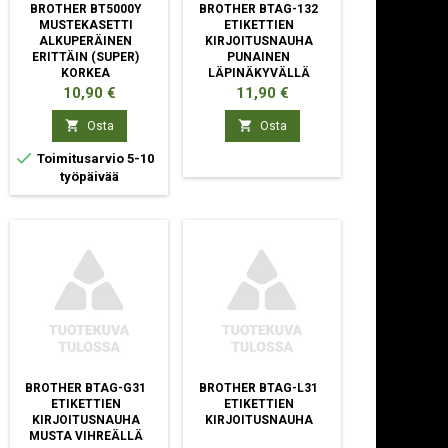
BROTHER BT5000Y
BROTHER BTAG-132
MUSTEKASETTI
ETIKETTIEN
ALKUPERÄINEN
KIRJOITUSNAUHA
ERITTÄIN (SUPER)
PUNAINEN
KORKEA
LÄPINÄKYVÄLLÄ
VÄRINTUOTTO
Hinta
Hinta
10,90 €
11,90 €
KELTAINEN


Osta
Osta

Toimitusarvio 5-10
työpäivää
BROTHER BTAG-G31
BROTHER BTAG-L31
ETIKETTIEN
ETIKETTIEN
KIRJOITUSNAUHA
KIRJOITUSNAUHA
MUSTA VIHREÄLLÄ