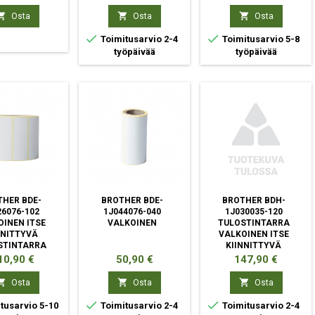



Osta
Osta
Osta


Toimitusarvio 2-4
Toimitusarvio 5-8
työpäivää
työpäivää
HER BDE-
BROTHER BDE-
BROTHER BDH-
26076-102
1J044076-040
1J030035-120
OINEN ITSE
VALKOINEN
TULOSTINTARRA
NNITTYVÄ
VALKOINEN ITSE
STINTARRA
KIINNITTYVÄ
TULOSTINTARRA
nta
Hinta
Hinta
10,90 €
50,90 €
147,90 €



Osta
Osta
Osta


tusarvio 5-10
Toimitusarvio 2-4
Toimitusarvio 2-4