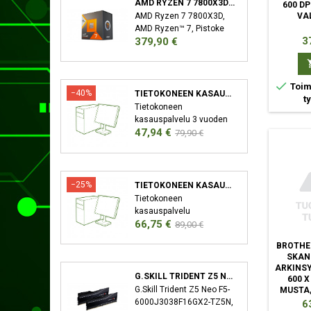
AMD RYZEN 7 7800X3D SUORITIN 4,2 GHZ 96 MB L3 LAATIKKO
600 DP
VA
AMD Ryzen 7 7800X3D,
AMD Ryzen™ 7, Pistoke
Hi
3
Hinta
379,90 €
AM5, 5 nm, AMD,
7800X3D, 4,2 GHz

Toimi
−40%
TIETOKONEEN KASAUSPALVELU
t
Tietokoneen
kasauspalvelu 3 vuoden
Hinta
Normaali
47,94 €
takuu XMP/EXPO
79,90 €
Aktivointi Bios-Päivitys
hinta
−25%
TIETOKONEEN KASAUSPALVELU SEKÄ KÄYTTÖJÄRJESTELMÄN ASENNUS
Tietokoneen
kasauspalvelu
Hinta
Normaali
66,75 €
Käyttöjärjestelmän
89,00 €
asennus (Windows)
hinta
BROTHE
Ajureiden asennus 3
SKAN
vuoden takuu XMP/EXPO
ARKINS
Aktivointi Bios-Päivitys
G.SKILL TRIDENT Z5 NEO F5-6000J3038F16GX2-TZ5N MUISTIMODUULI 32 GB 2 X 16 GB DDR5 6000 MHZ
600 X
G.Skill Trident Z5 Neo F5-
MUSTA,
6000J3038F16GX2-TZ5N,
Hi
6