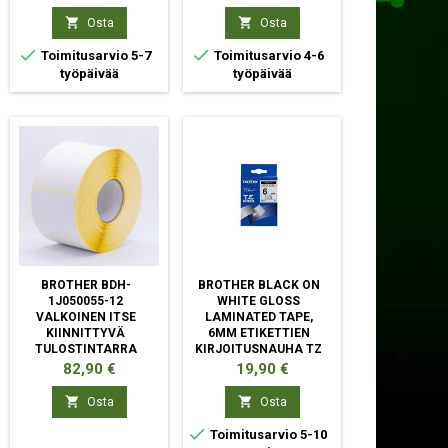


Osta
Osta


Toimitusarvio 5-7
Toimitusarvio 4-6
työpäivää
työpäivää
BROTHER BDH-
BROTHER BLACK ON
1J050055-12
WHITE GLOSS
VALKOINEN ITSE
LAMINATED TAPE,
KIINNITTYVÄ
6MM ETIKETTIEN
TULOSTINTARRA
KIRJOITUSNAUHA TZ
Hinta
Hinta
82,90 €
19,90 €


Osta
Osta

Toimitusarvio 5-10