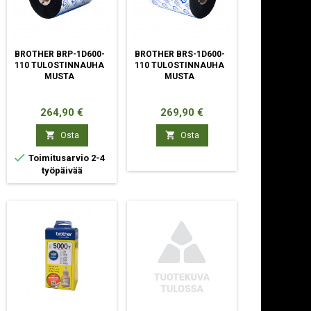
BROTHER BRP-1D600-
BROTHER BRS-1D600-
110 TULOSTINNAUHA
110 TULOSTINNAUHA
MUSTA
MUSTA
Hinta
Hinta
264,90 €
269,90 €


Osta
Osta

Toimitusarvio 2-4
työpäivää