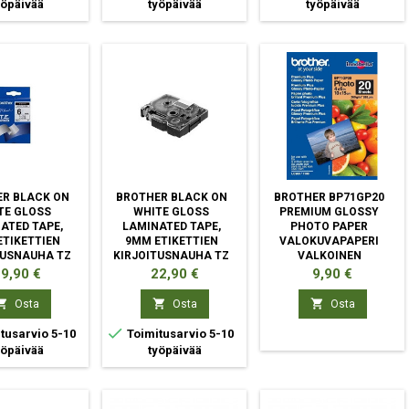
yöpäivää
työpäivää
työpäivää
R BLACK ON
BROTHER BLACK ON
BROTHER BP71GP20
TE GLOSS
WHITE GLOSS
PREMIUM GLOSSY
ATED TAPE,
LAMINATED TAPE,
PHOTO PAPER
TIKETTIEN
9MM ETIKETTIEN
VALOKUVAPAPERI
TUSNAUHA TZ
KIRJOITUSNAUHA TZ
VALKOINEN
inta
Hinta
Hinta
9,90 €
22,90 €
9,90 €



Osta
Osta
Osta

tusarvio 5-10
Toimitusarvio 5-10
yöpäivää
työpäivää