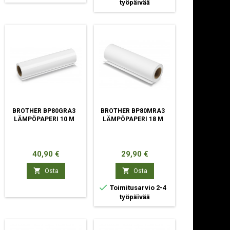
työpäivää
BROTHER BP80GRA3
BROTHER BP80MRA3
LÄMPÖPAPERI 10 M
LÄMPÖPAPERI 18 M
Hinta
Hinta
40,90 €
29,90 €


Osta
Osta

Toimitusarvio 2-4
työpäivää