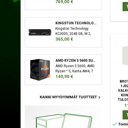
Hinta
769,00 €
32 GB, 2 x 16 GB, DDR5,
6000 MHz, 288-pin DIMM
KINGSTON TECHNOLOGY KC3000 M.2 2048 GB PCI EXPRESS 4.0 3D TLC NVME
Kingston Technology
KC3000, 2048 GB, M.2,
Hinta
365,00 €
7000 MB/s
AMD RYZEN 5 5600 SUORITIN 3,5 GHZ 32 MB L3 LAATIKKO
AMD Ryzen 5 5600, AMD
Ryzen™ 5, Kanta AM4, 7
Hinta
140,90 €
nm, AMD, 3,5 GHz, 4,4
BROT
GHz
1J0
VALK
KII

KAIKKI MYYDYIMMÄT TUOTTEET
TULO
Hi
1

Toimi