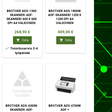
BROTHER ADS-1300
BROTHER ADS-1800W
SKANNERI ADF-
ADF-SKANNERI 1200 X
SKANNERI 600 X 600
1200 DPI A4
DPI A4 VALKOINEN
VALKOINEN
Hinta
Hinta
268,90 €
409,00 €


Osta
Osta

Toimitusarvio 2-4
työpäivää
BROTHER ADS-4300N
BROTHER ADS-4700W
SKANNERI ADF-
ADF +