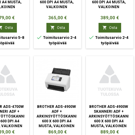
I A4 MUSTA,
600 DPI A4 MUSTA,
600 DPI A4 MUSTA,
LKOINEN
VALKOINEN
VALKOINEN
nta
Hinta
Hinta
79,00 €
365,00 €
389,00 €



Osta
Osta
Osta


tusarvio 5-8
Toimitusarvio 2-4
Toimitusarvio 2-4
yöpäivää
työpäivää
työpäivää
R ADS-4700W
BROTHER ADS-4900W
BROTHER ADS-4900W
NERI ADF +
ADF +
SKANNERI ADF +
YÖTTÖSKANNERI
ARKINSYÖTTÖSKANNERI
ARKINSYÖTTÖSKANNERI
 600 DPI A4
600 X 600 DPI A4
600 X 600 DPI A4
 VALKOINEN
MUSTA, VALKOINEN
MUSTA, VALKOINEN
nta
Hinta
Hinta
39,00 €
869,00 €
889,00 €