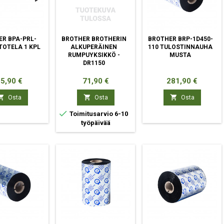
R BPA-PRL-
BROTHER BROTHERIN
BROTHER BRP-1D450-
RTOTELA 1 KPL
ALKUPERÄINEN
110 TULOSTINNAUHA
RUMPUYKSIKKÖ -
MUSTA
DR1150
inta
Hinta
Hinta
5,90 €
71,90 €
281,90 €



Osta
Osta
Osta

Toimitusarvio 6-10
työpäivää