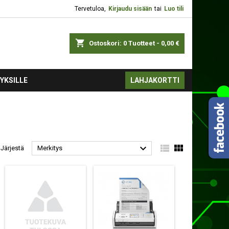
Tervetuloa,
Kirjaudu sisään
tai
Luo tili
shopping_cart
Ostoskori:
0
Tuotteet - 0,00 €
YKSILLE
LAHJAKORTTI



Järjestä
Merkitys