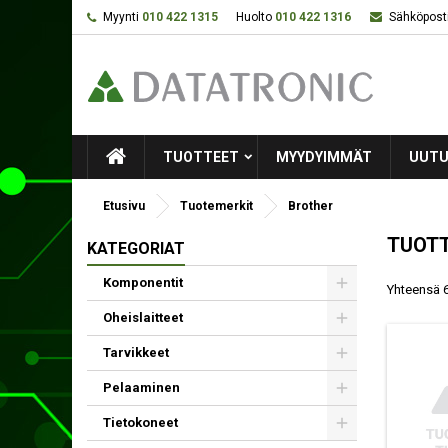
Myynti
010 422 1315
Huolto
010 422 1316
Sähköposti
TUOTTEET
MYYDYIMMÄT
UUTU
Etusivu
Tuotemerkit
Brother
TUOTT
KATEGORIAT
Komponentit
Yhteensä 6
Oheislaitteet
Tarvikkeet
Pelaaminen
Tietokoneet