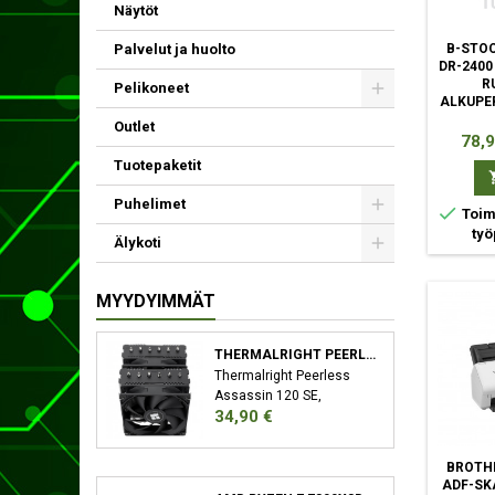
Näytöt
Palvelut ja huolto
B-STOC
DR-2400
R
Pelikoneet
ALKUPE
Outlet
Hint
78,9
Tuotepaketit
Puhelimet

Toimi
työ
Älykoti
MYYDYIMMÄT
THERMALRIGHT PEERLESS ASSASSIN 120 SE SUORITIN JÄÄHDYTYSLEVY/JÄÄHDYTIN 12 CM MUSTA
Thermalright Peerless
Assassin 120 SE,
Hinta
34,90 €
Jäähdytyslevy/jäähdytin,
12 cm, 66,17 cfm, Musta
BROTHE
ADF-SK