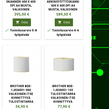
SKANNERI 600 X 600
ARKINSYÖTTÖSKANNERI
DPI A4 MUSTA,
600 X 600 DPI A4
VALKOINEN
MUSTA, VALKOINEN
Hinta
Hinta
395,00 €
589,00 €


Osta
Osta


Toimitusarvio 5-8
Toimitusarvio 4-6
työpäivää
työpäivää
BROTHER BDE-
BROTHER BDE-
1J026051-060
1J026051-102
VALKOINEN ITSE
TULOSTINTARRA
KIINNITTYVÄ
VALKOINEN ITSE
TULOSTINTARRA
KIINNITTYVÄ
TULOSTINTARRA
Hinta
Hinta
34,90 €
77,90 €