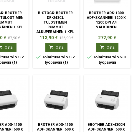
K: BROTHER
B-STOCK: BROTHER
BROTHER ADS-1300
 TULOSTIMEN
DR-243CL
ADF-SKANNERI 1200 X
UMMUT
TULOSTIMEN
1200 DPI A4
RÄINEN 1 KPL
RUMMUT
VALKOINEN
ALKUPERÄINEN 1 KPL
a
Normaali
Hinta
Normaali
Hinta
0 €
113,90 €
272,90 €
87,90 €
126,90 €
hinta
hinta



Osta
Osta
Osta


tusarvio 1-2
Toimitusarvio 1-2
Toimitusarvio 5-8
päivää
(1)
työpäivää
(1)
työpäivää
R ADS-4100
BROTHER ADS-4100
BROTHER ADS-4300N
ANNERI 600 X
ADF-SKANNERI 600 X
ADF-SKANNERI 600 X