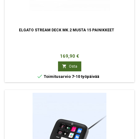
ELGATO STREAM DECK MK.2 MUSTA 15 PAINIKKEET
Hinta
169,90 €

Osta

Toimitusarvio 7-10 työpäivää