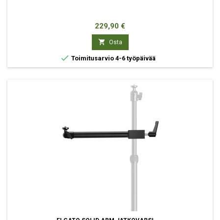
Hinta
229,90 €

Osta

Toimitusarvio 4-6 työpäivää