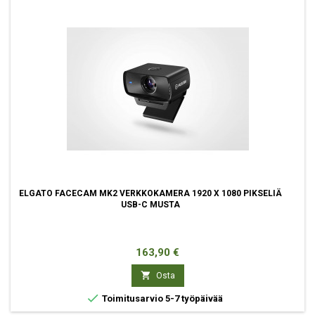
ELGATO FACECAM MK2 VERKKOKAMERA 1920 X 1080 PIKSELIÄ
USB-C MUSTA
Hinta
163,90 €

Osta

Toimitusarvio 5-7 työpäivää