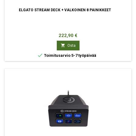
ELGATO STREAM DECK + VALKOINEN 8 PAINIKKEET
Hinta
222,90 €

Osta

Toimitusarvio 5-7 työpäivää