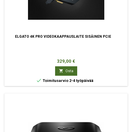
ELGATO 4K PRO VIDEOKAAPPAUSLAITE SISÄINEN PCIE
Hinta
329,00 €

Osta

Toimitusarvio 2-4 työpäivää