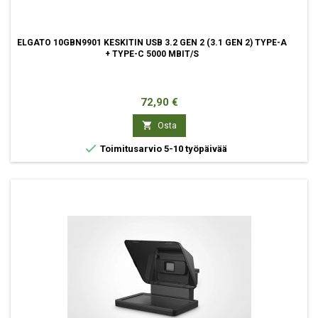
ELGATO 10GBN9901 KESKITIN USB 3.2 GEN 2 (3.1 GEN 2) TYPE-A
+ TYPE-C 5000 MBIT/S
Hinta
72,90 €

Osta

Toimitusarvio 5-10 työpäivää