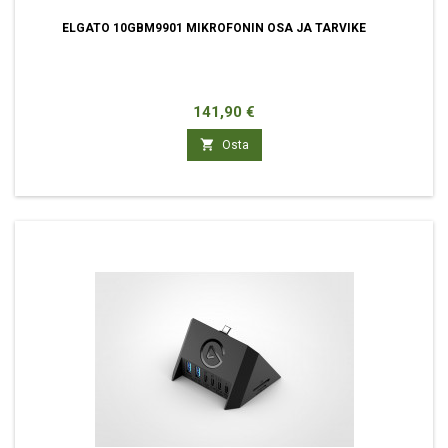
ELGATO 10GBM9901 MIKROFONIN OSA JA TARVIKE
Hinta
141,90 €

Osta