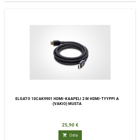
ELGATO 10CAK9901 HDMI-KAAPELI 2 M HDMI-TYYPPI A
(VAKIO) MUSTA
Hinta
25,90 €

Osta