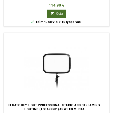
Hinta
114,90 €

Osta

Toimitusarvio 7-10 työpäivää
ELGATO KEY LIGHT PROFESSIONAL STUDIO AND STREAMING
LIGHTING (10GAK9901) 45 W LED MUSTA