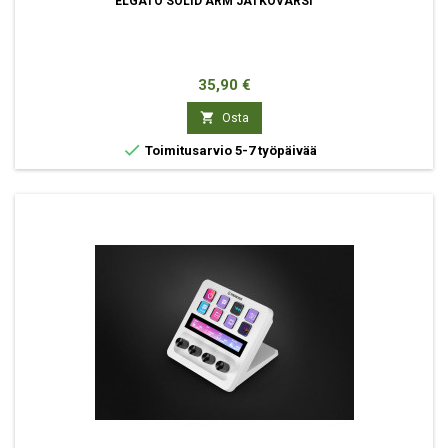
ELGATO SOLID ARM JATKOVARSI
Hinta
35,90 €

Osta

Toimitusarvio 5-7 työpäivää