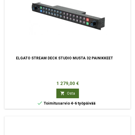
ELGATO STREAM DECK STUDIO MUSTA 32 PAINIKKEET
Hinta
1 279,00 €

Osta

Toimitusarvio 4-6 työpäivää