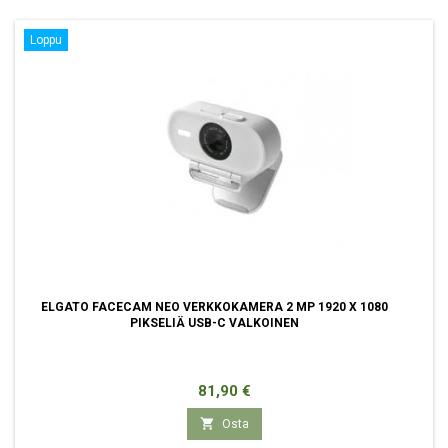
Loppu
ELGATO FACECAM NEO VERKKOKAMERA 2 MP 1920 X 1080
PIKSELIÄ USB-C VALKOINEN
Hinta
81,90 €

Osta