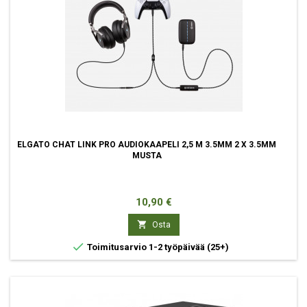
ELGATO CHAT LINK PRO AUDIOKAAPELI 2,5 M 3.5MM 2 X 3.5MM
MUSTA
Hinta
10,90 €

Osta

Toimitusarvio 1-2 työpäivää
(25+)