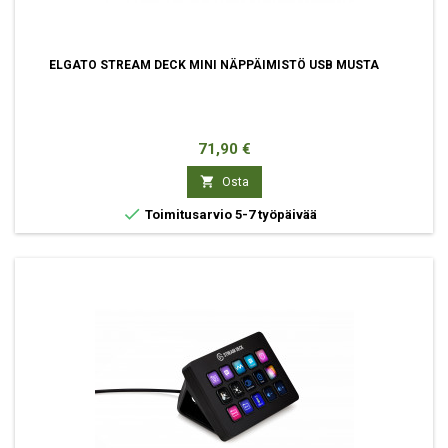
ELGATO STREAM DECK MINI NÄPPÄIMISTÖ USB MUSTA
Hinta
71,90 €

Osta

Toimitusarvio 5-7 työpäivää