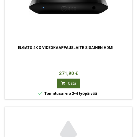
ELGATO 4K X VIDEOKAAPPAUSLAITE SISÄINEN HDMI
Hinta
271,90 €

Osta

Toimitusarvio 2-4 työpäivää