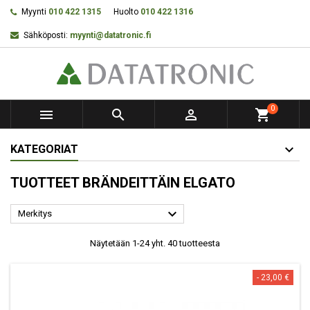
Myynti
010 422 1315
Huolto
010 422 1316
Sähköposti:
myynti@datatronic.fi
0



shopping_cart
KATEGORIAT
TUOTTEET BRÄNDEITTÄIN ELGATO

Merkitys
Näytetään 1-24 yht. 40 tuotteesta
- 23,00 €