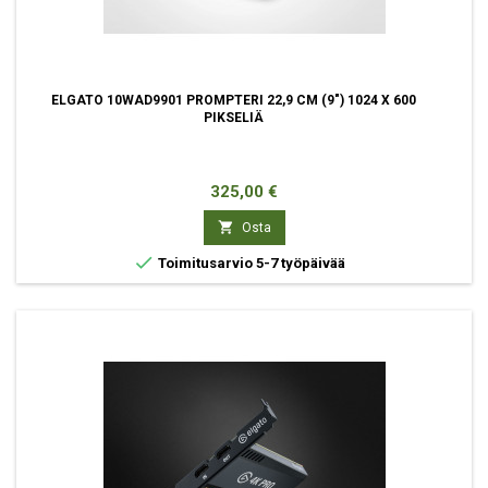
ELGATO 10WAD9901 PROMPTERI 22,9 CM (9") 1024 X 600
PIKSELIÄ
Hinta
325,00 €

Osta

Toimitusarvio 5-7 työpäivää