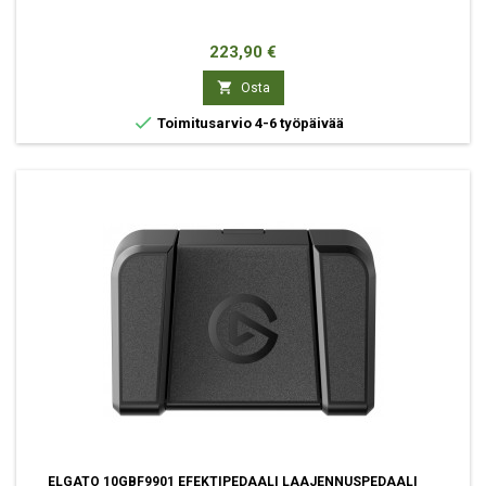
Hinta
223,90 €

Osta

Toimitusarvio 4-6 työpäivää
ELGATO 10GBF9901 EFEKTIPEDAALI LAAJENNUSPEDAALI