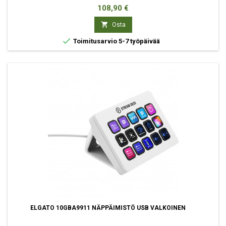
Hinta
108,90 €

Osta

Toimitusarvio 5-7 työpäivää
ELGATO 10GBA9911 NÄPPÄIMISTÖ USB VALKOINEN