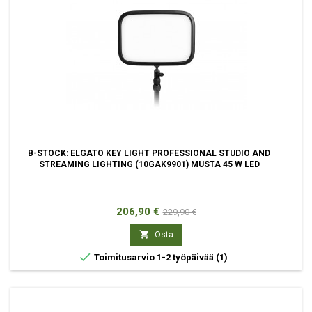
B-STOCK: ELGATO KEY LIGHT PROFESSIONAL STUDIO AND
STREAMING LIGHTING (10GAK9901) MUSTA 45 W LED
Hinta
Normaali
206,90 €
229,90 €
hinta

Osta

Toimitusarvio 1-2 työpäivää
(1)