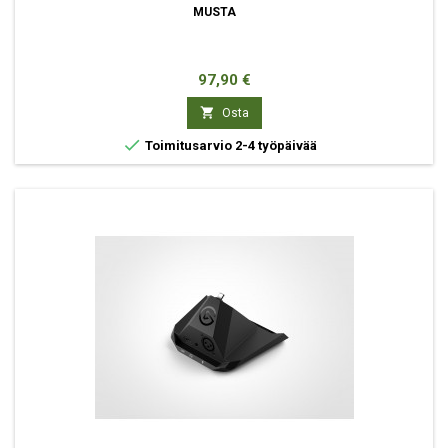
MUSTA
Hinta
97,90 €

Osta

Toimitusarvio 2-4 työpäivää