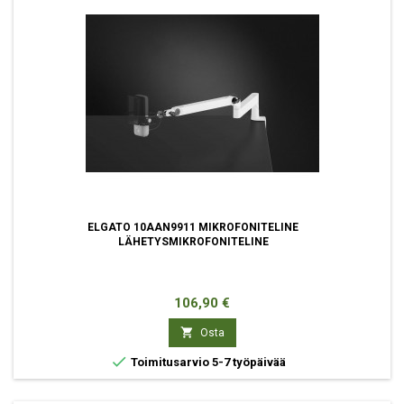
ELGATO 10AAN9911 MIKROFONITELINE
LÄHETYSMIKROFONITELINE
Hinta
106,90 €

Osta

Toimitusarvio 5-7 työpäivää