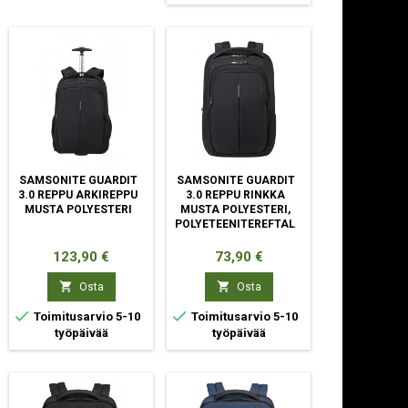
SAMSONITE GUARDIT
SAMSONITE GUARDIT
3.0 REPPU ARKIREPPU
3.0 REPPU RINKKA
MUSTA POLYESTERI
MUSTA POLYESTERI,
POLYETEENITEREFTALAATTI
Hinta
Hinta
123,90 €
73,90 €


Osta
Osta


Toimitusarvio 5-10
Toimitusarvio 5-10
työpäivää
työpäivää