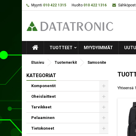
Myynti
010 422 1315
Huolto
010 422 1316
Sähköposti
TUOTTEET
MYYDYIMMÄT
UUTU
Etusivu
Tuotemerkit
Samsonite
TUOTT
KATEGORIAT
Komponentit
Yhteensä 1
Oheislaitteet
Tarvikkeet
Pelaaminen
Tietokoneet