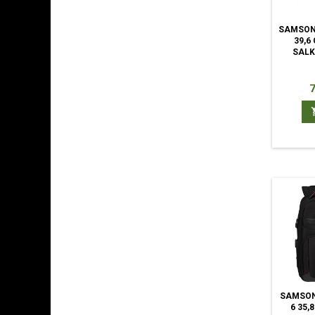
SAMSON
39,6 
SALK
H
7
SAMSON
6 35,8