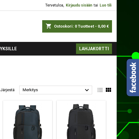
Tervetuloa,
Kirjaudu sisään
tai
Luo tili
shopping_cart
Ostoskori:
0
Tuotteet - 0,00 €
YKSILLE
LAHJAKORTTI



Järjestä
Merkitys