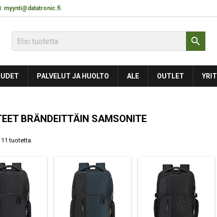
:
myynti@datatronic.fi

UDET
PALVELUT JA HUOLTO
ALE
OUTLET
YRIT
EET BRÄNDEITTÄIN SAMSONITE
11 tuotetta.