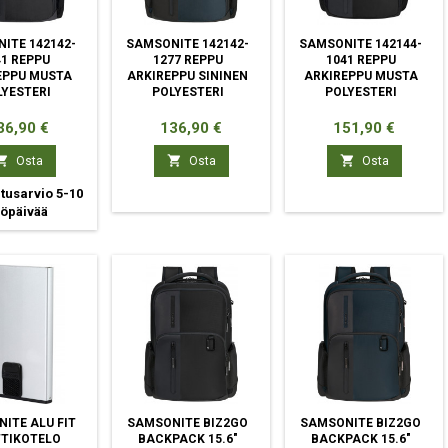
ITE 142142-
SAMSONITE 142142-
SAMSONITE 142144-
41 REPPU
1277 REPPU
1041 REPPU
EPPU MUSTA
ARKIREPPU SININEN
ARKIREPPU MUSTA
LYESTERI
POLYESTERI
POLYESTERI
nta
Hinta
Hinta
36,90 €
136,90 €
151,90 €



Osta
Osta
Osta
tusarvio 5-10
yöpäivää
ITE ALU FIT
SAMSONITE BIZ2GO
SAMSONITE BIZ2GO
TIKOTELO
BACKPACK 15.6"
BACKPACK 15.6"