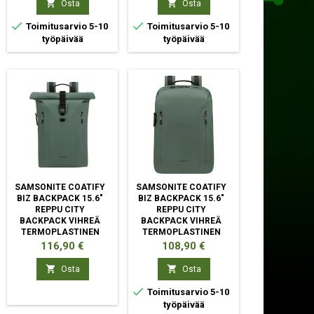


Osta
Osta


Toimitusarvio 5-10
Toimitusarvio 5-10
työpäivää
työpäivää
SAMSONITE COATIFY
SAMSONITE COATIFY
BIZ BACKPACK 15.6"
BIZ BACKPACK 15.6"
REPPU CITY
REPPU CITY
BACKPACK VIHREÄ
BACKPACK VIHREÄ
TERMOPLASTINEN
TERMOPLASTINEN
POLYURETAANI (TPU)
POLYURETAANI (TPU)
Hinta
Hinta
116,90 €
108,90 €


Osta
Osta

Toimitusarvio 5-10
työpäivää