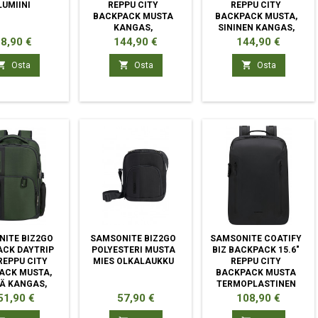
LUMIINI
REPPU CITY
REPPU CITY
BACKPACK MUSTA
BACKPACK MUSTA,
KANGAS,
SININEN KANGAS,
POLYETEENITEREFTALAATTI
POLYETEENITEREFTALAA
inta
Hinta
Hinta
8,90 €
144,90 €
144,90 €



Osta
Osta
Osta
ITE BIZ2GO
SAMSONITE BIZ2GO
SAMSONITE COATIFY
CK DAYTRIP
POLYESTERI MUSTA
BIZ BACKPACK 15.6"
 REPPU CITY
MIES OLKALAUKKU
REPPU CITY
ACK MUSTA,
BACKPACK MUSTA
Ä KANGAS,
TERMOPLASTINEN
ENITEREFTALAATTI
POLYURETAANI (TPU)
nta
Hinta
Hinta
51,90 €
57,90 €
108,90 €