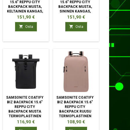
15.6" REPPU CITY
15.6" REPPU CITY
BACKPACK MUSTA,
BACKPACK MUSTA,
KELTAINEN KANGAS,
SININEN KANGAS,
TTI
POLYETEENITEREFTALAATTI
POLYETEENITEREFTALAATTI
Hinta
Hinta
151,90 €
151,90 €


Osta
Osta
SAMSONITE COATIFY
SAMSONITE COATIFY
BIZ BACKPACK 15.6"
BIZ BACKPACK 15.6"
REPPU CITY
REPPU CITY
BACKPACK MUSTA
BACKPACK RUUSU
TERMOPLASTINEN
TERMOPLASTINEN
POLYURETAANI (TPU)
POLYURETAANI (TPU)
Hinta
Hinta
116,90 €
108,90 €