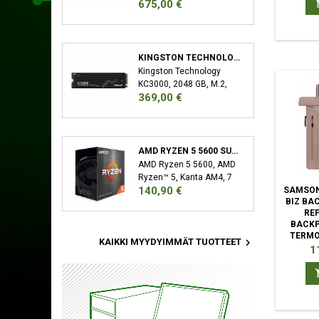
Hinta
675,00 €
32 GB, 2 x 16 GB, DDR5,
6000 MHz, 288-pin DIMM
KINGSTON TECHNOLOGY KC3000 M.2 2048 GB PCI EXPRESS 4.0 3D TLC NVME
Kingston Technology
KC3000, 2048 GB, M.2,
Hinta
369,00 €
7000 MB/s
AMD RYZEN 5 5600 SUORITIN 3,5 GHZ 32 MB L3 LAATIKKO
AMD Ryzen 5 5600, AMD
Ryzen™ 5, Kanta AM4, 7
Hinta
140,90 €
SAMSON
nm, AMD, 3,5 GHz, 4,4
BIZ BA
GHz
RE
BACKP
TERMO

KAIKKI MYYDYIMMÄT TUOTTEET
POLYUR
Hi
1