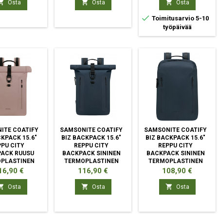



Osta
Osta
Osta

Toimitusarvio 5-10
työpäivää
ITE COATIFY
SAMSONITE COATIFY
SAMSONITE COATIFY
CKPACK 15.6"
BIZ BACKPACK 15.6"
BIZ BACKPACK 15.6"
PPU CITY
REPPU CITY
REPPU CITY
ACK RUUSU
BACKPACK SININEN
BACKPACK SININEN
PLASTINEN
TERMOPLASTINEN
TERMOPLASTINEN
ETAANI (TPU)
POLYURETAANI (TPU)
POLYURETAANI (TPU)
nta
Hinta
Hinta
16,90 €
116,90 €
108,90 €



Osta
Osta
Osta