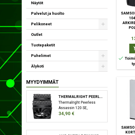
Näytöt
Palvelut ja huolto
SAMSON
10
ARKIR
Pelikoneet
PO
Outlet
Hi
1
Tuotepaketit
Puhelimet

Toimi
t
Älykoti
MYYDYIMMÄT
THERMALRIGHT PEERLESS ASSASSIN 120 SE SUORITIN JÄÄHDYTYSLEVY/JÄÄHDYTIN 12 CM MUSTA
Thermalright Peerless
Assassin 120 SE,
Hinta
34,90 €
Jäähdytyslevy/jäähdytin,
12 cm, 66,17 cfm, Musta
SAMSON
KORT