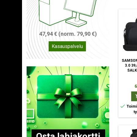
6
6
,
7
5
€
(
n
o
r
m
.
8
9
,
0
0
Kasaus + Win-asennus
SAMSON
3.0 39
SALK
H
6

Toimi
t
O
s
t
a
l
a
h
j
a
k
o
r
t
t
i