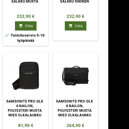
SALKKU MUSTA
SALKKU SININEN
Hinta
Hinta
232,90 €
232,90 €


Osta
Osta

Toimitusarvio 5-10
työpäivää
SAMSONITE PRO-DLX
SAMSONITE PRO-DLX
6 NAILON,
6 NAILON,
POLYESTERI MUSTA
POLYESTERI MUSTA
MIES OLKALAUKKU
MIES OLKALAUKKU
Hinta
Hinta
81,90 €
264,90 €