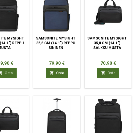
ITE MYSIGHT
SAMSONITE MYSIGHT
SAMSONITE MYSIGHT
(14.1") REPPU
35,8 CM (14.1") REPPU
35,8 CM (14.1")
MUSTA
SININEN
SALKKU MUSTA
inta
Hinta
Hinta
9,90 €
79,90 €
70,90 €



Osta
Osta
Osta