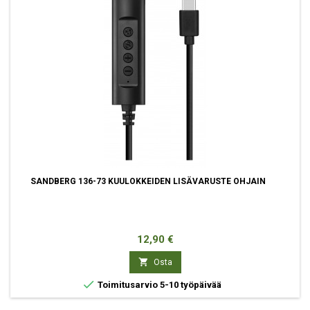
SANDBERG 136-73 KUULOKKEIDEN LISÄVARUSTE OHJAIN
Hinta
12,90 €

Osta

Toimitusarvio 5-10 työpäivää