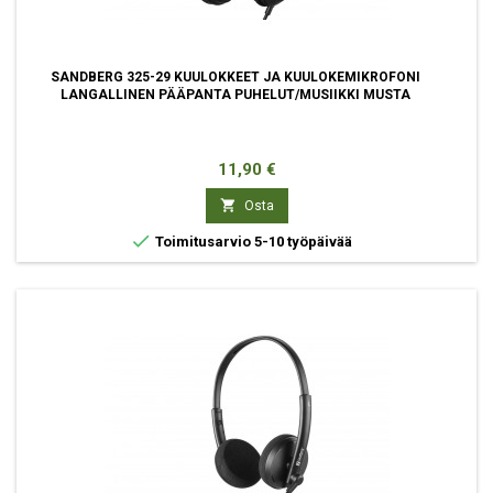
SANDBERG 325-29 KUULOKKEET JA KUULOKEMIKROFONI
LANGALLINEN PÄÄPANTA PUHELUT/MUSIIKKI MUSTA
Hinta
11,90 €

Osta

Toimitusarvio 5-10 työpäivää