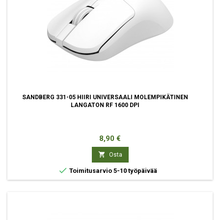
SANDBERG 331-05 HIIRI UNIVERSAALI MOLEMPIKÄTINEN
LANGATON RF 1600 DPI
Hinta
8,90 €

Osta

Toimitusarvio 5-10 työpäivää