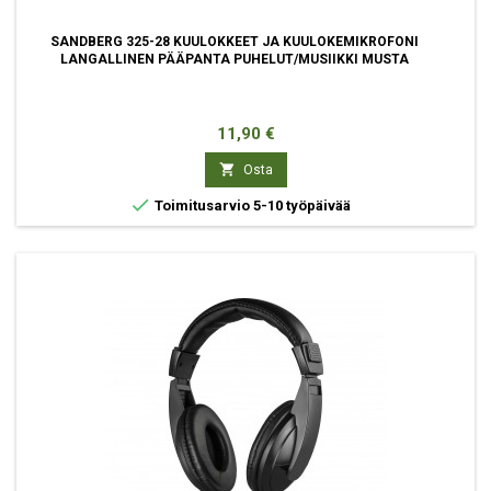
SANDBERG 325-28 KUULOKKEET JA KUULOKEMIKROFONI
LANGALLINEN PÄÄPANTA PUHELUT/MUSIIKKI MUSTA
Hinta
11,90 €

Osta

Toimitusarvio 5-10 työpäivää