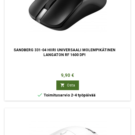
SANDBERG 331-04 HIIRI UNIVERSAALI MOLEMPIKÄTINEN
LANGATON RF 1600 DPI
Hinta
9,90 €

Osta

Toimitusarvio 2-4 työpäivää