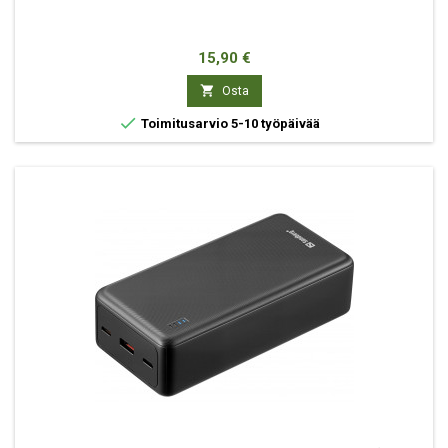
Hinta
15,90 €

Osta

Toimitusarvio 5-10 työpäivää