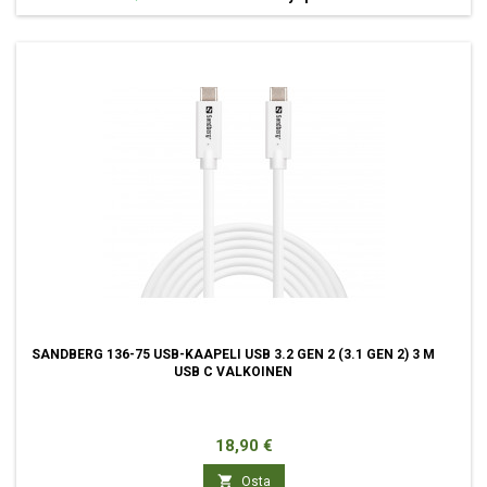
SANDBERG 136-75 USB-KAAPELI USB 3.2 GEN 2 (3.1 GEN 2) 3 M
USB C VALKOINEN
Hinta
18,90 €

Osta