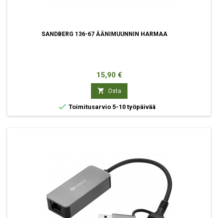
SANDBERG 136-67 ÄÄNIMUUNNIN HARMAA
Hinta
15,90 €

Osta

Toimitusarvio 5-10 työpäivää