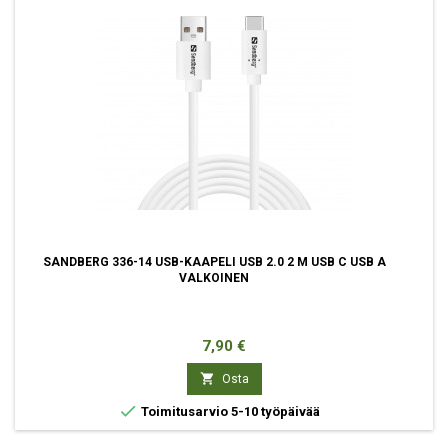
SANDBERG 336-14 USB-KAAPELI USB 2.0 2 M USB C USB A
VALKOINEN
Hinta
7,90 €

Osta

Toimitusarvio 5-10 työpäivää