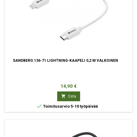
SANDBERG 136-71 LIGHTNING-KAAPELI 0,2 M VALKOINEN
Hinta
14,90 €

Osta

Toimitusarvio 5-10 työpäivää