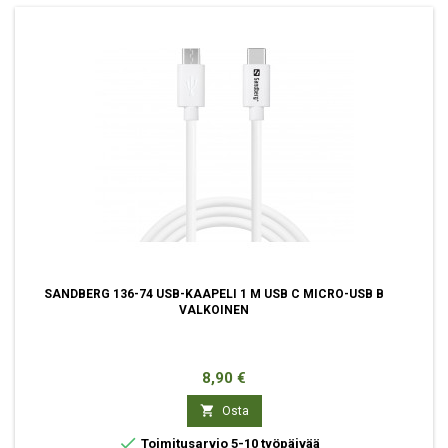
SANDBERG 136-74 USB-KAAPELI 1 M USB C MICRO-USB B
VALKOINEN
Hinta
8,90 €

Osta

Toimitusarvio 5-10 työpäivää