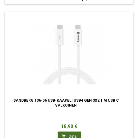
SANDBERG 136-56 USB-KAAPELI USB4 GEN 3X2 1 M USB C
VALKOINEN
Hinta
18,90 €

Osta