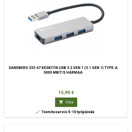
SANDBERG 333-67 KESKITIN USB 3.2 GEN 1 (3.1 GEN 1) TYPE-A
5000 MBIT/S HARMAA
Hinta
15,90 €

Osta

Toimitusarvio 5-10 työpäivää