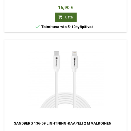
Hinta
16,90 €

Osta

Toimitusarvio 5-10 työpäivää
SANDBERG 136-59 LIGHTNING-KAAPELI 2 M VALKOINEN