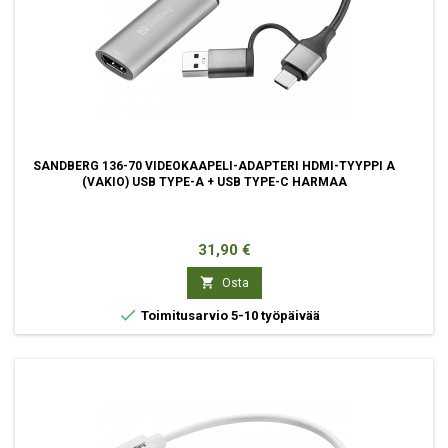
SANDBERG 136-70 VIDEOKAAPELI-ADAPTERI HDMI-TYYPPI A
(VAKIO) USB TYPE-A + USB TYPE-C HARMAA
Hinta
31,90 €

Osta

Toimitusarvio 5-10 työpäivää