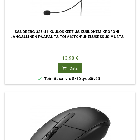
SANDBERG 325-41 KUULOKKEET JA KUULOKEMIKROFONI
LANGALLINEN PÄÄPANTA TOIMISTO/PUHELUKESKUS MUSTA
Hinta
13,90 €

Osta

Toimitusarvio 5-10 työpäivää