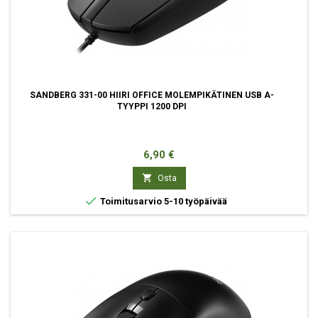
SANDBERG 331-00 HIIRI OFFICE MOLEMPIKÄTINEN USB A-
TYYPPI 1200 DPI
Hinta
6,90 €

Osta

Toimitusarvio 5-10 työpäivää