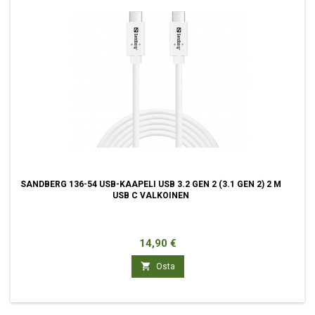
SANDBERG 136-54 USB-KAAPELI USB 3.2 GEN 2 (3.1 GEN 2) 2 M
USB C VALKOINEN
Hinta
14,90 €

Osta