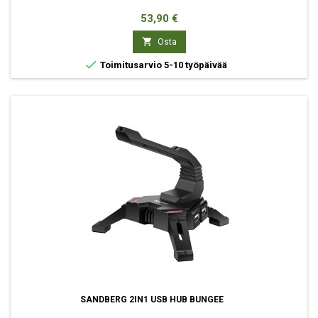
Hinta
53,90 €

Osta

Toimitusarvio 5-10 työpäivää
SANDBERG 2IN1 USB HUB BUNGEE