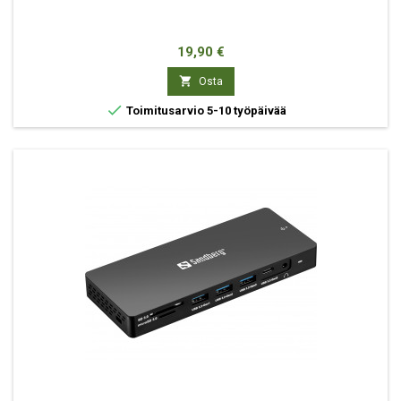
Hinta
19,90 €

Osta

Toimitusarvio 5-10 työpäivää