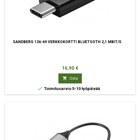
SANDBERG 136-69 VERKKOKORTTI BLUETOOTH 2,1 MBIT/S
Hinta
16,90 €

Osta

Toimitusarvio 5-10 työpäivää