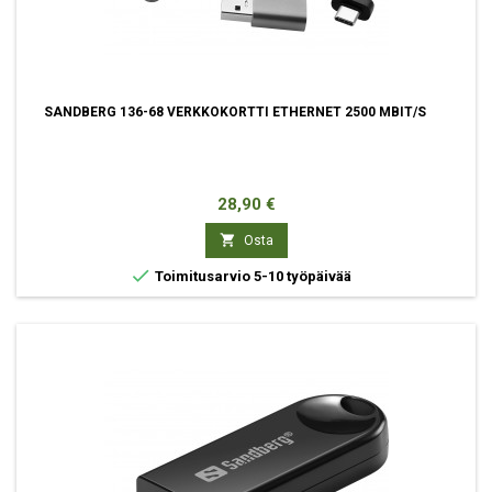
SANDBERG 136-68 VERKKOKORTTI ETHERNET 2500 MBIT/S
Hinta
28,90 €

Osta

Toimitusarvio 5-10 työpäivää