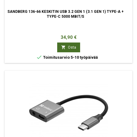
SANDBERG 136-66 KESKITIN USB 3.2 GEN 1 (3.1 GEN 1) TYPE-A +
TYPE-C 5000 MBIT/S
Hinta
34,90 €

Osta

Toimitusarvio 5-10 työpäivää