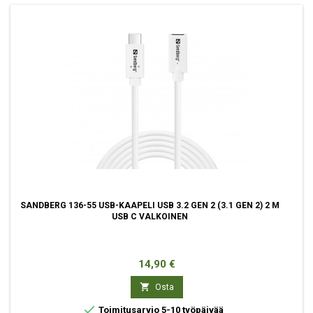
SANDBERG 136-55 USB-KAAPELI USB 3.2 GEN 2 (3.1 GEN 2) 2 M
USB C VALKOINEN
Hinta
14,90 €

Osta

Toimitusarvio 5-10 työpäivää