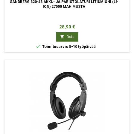
SANDBERG 320-43 AKKU- JA PARISTOLATURI LITIUMIONI (LI-
ION) 27000 MAH MUSTA
Hinta
28,90 €

Osta

Toimitusarvio 5-10 työpäivää