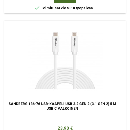

Toimitusarvio 5-10 työpäivää
SANDBERG 136-76 USB-KAAPELI USB 3.2 GEN 2 (3.1 GEN 2) 5 M
USB C VALKOINEN
Hinta
23,90 €