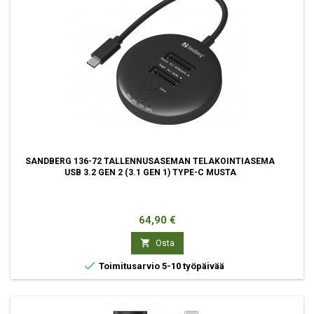
SANDBERG 136-72 TALLENNUSASEMAN TELAKOINTIASEMA
USB 3.2 GEN 2 (3.1 GEN 1) TYPE-C MUSTA
Hinta
64,90 €

Osta

Toimitusarvio 5-10 työpäivää