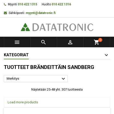
Myynti
010 422 1315
Huolto
010 422 1316
Sähköposti:
myynti@datatronic.fi
0



shopping_cart
KATEGORIAT
TUOTTEET BRÄNDEITTÄIN SANDBERG

Merkitys
Näytetään 25-48 yht. 307 tuotteesta
Load more products