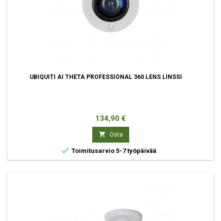
UBIQUITI AI THETA PROFESSIONAL 360 LENS LINSSI
Hinta
134,90 €

Osta

Toimitusarvio 5-7 työpäivää