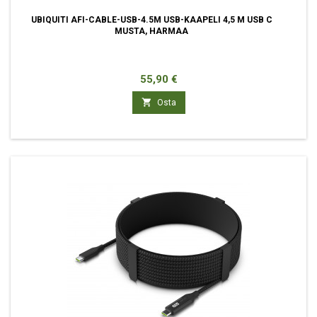
UBIQUITI AFI-CABLE-USB-4.5M USB-KAAPELI 4,5 M USB C
MUSTA, HARMAA
Hinta
55,90 €

Osta