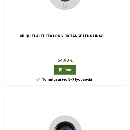
UBIQUITI AI THETA LONG-DISTANCE LENS LINSSI
Hinta
64,90 €

Osta

Toimitusarvio 5-7 työpäivää