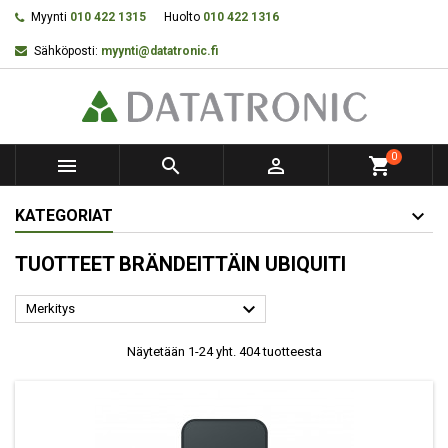
Myynti
010 422 1315
Huolto
010 422 1316
Sähköposti:
myynti@datatronic.fi
0



shopping_cart
KATEGORIAT
TUOTTEET BRÄNDEITTÄIN UBIQUITI

Merkitys
Näytetään 1-24 yht. 404 tuotteesta