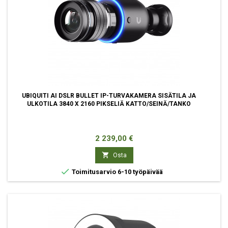
UBIQUITI AI DSLR BULLET IP-TURVAKAMERA SISÄTILA JA
ULKOTILA 3840 X 2160 PIKSELIÄ KATTO/SEINÄ/TANKO
Hinta
2 239,00 €

Osta

Toimitusarvio 6-10 työpäivää