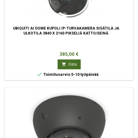
UBIQUITI AI DOME KUPOLI IP-TURVAKAMERA SISÄTILA JA
ULKOTILA 3840 X 2160 PIKSELIÄ KATTO/SEINÄ
Hinta
385,00 €

Osta

Toimitusarvio 5-10 työpäivää