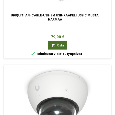
UBIQUITI AFI-CABLE-USB-7M USB-KAAPELI USB C MUSTA,
HARMAA
Hinta
79,90 €

Osta

Toimitusarvio 5-10 työpäivää