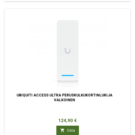
UBIQUITI ACCESS ULTRA PERUSKULKUKORTINLUKIJA
VALKOINEN
Hinta
124,90 €

Osta