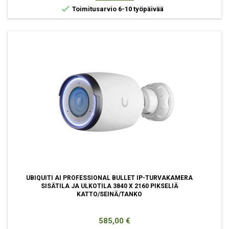

Toimitusarvio 6-10 työpäivää
UBIQUITI AI PROFESSIONAL BULLET IP-TURVAKAMERA
SISÄTILA JA ULKOTILA 3840 X 2160 PIKSELIÄ
KATTO/SEINÄ/TANKO
Hinta
585,00 €