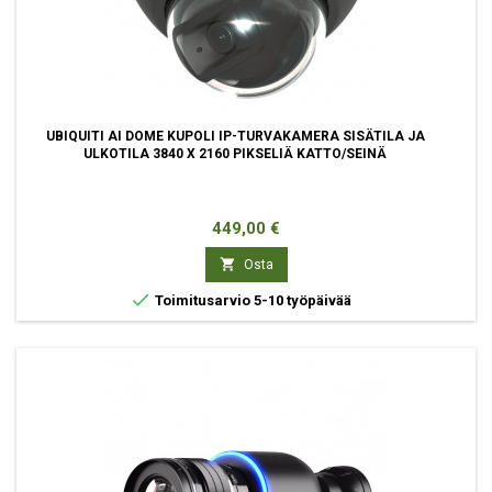
UBIQUITI AI DOME KUPOLI IP-TURVAKAMERA SISÄTILA JA
ULKOTILA 3840 X 2160 PIKSELIÄ KATTO/SEINÄ
Hinta
449,00 €

Osta

Toimitusarvio 5-10 työpäivää