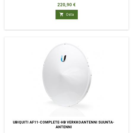
Hinta
220,90 €

Osta
UBIQUITI AF11-COMPLETE-HB VERKKOANTENNI SUUNTA-
ANTENNI