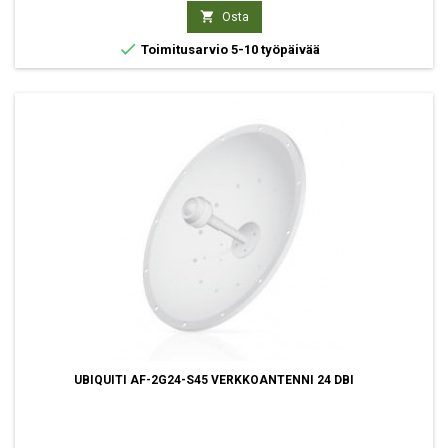

Osta

Toimitusarvio 5-10 työpäivää
UBIQUITI AF-2G24-S45 VERKKOANTENNI 24 DBI