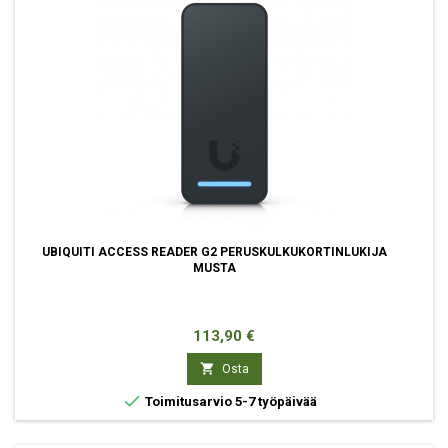
UBIQUITI ACCESS READER G2 PERUSKULKUKORTINLUKIJA
MUSTA
Hinta
113,90 €

Osta

Toimitusarvio 5-7 työpäivää