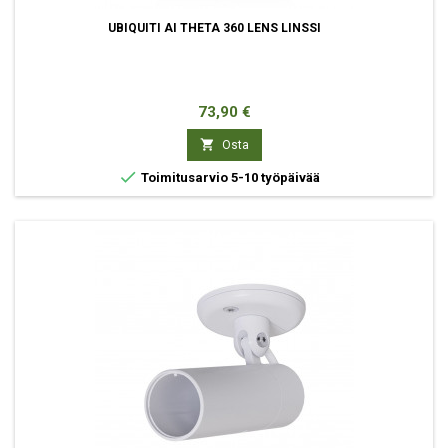
UBIQUITI AI THETA 360 LENS LINSSI
Hinta
73,90 €

Osta

Toimitusarvio 5-10 työpäivää