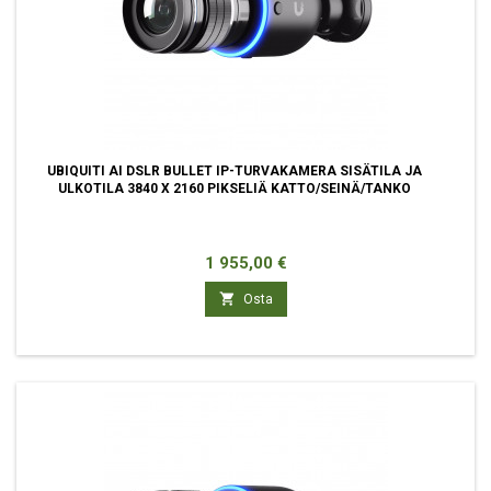
UBIQUITI AI DSLR BULLET IP-TURVAKAMERA SISÄTILA JA
ULKOTILA 3840 X 2160 PIKSELIÄ KATTO/SEINÄ/TANKO
Hinta
1 955,00 €

Osta