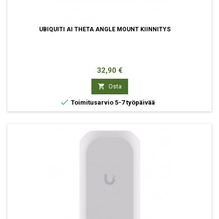
UBIQUITI AI THETA ANGLE MOUNT KIINNITYS
Hinta
32,90 €

Osta

Toimitusarvio 5-7 työpäivää