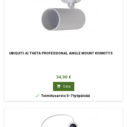
UBIQUITI AI THETA PROFESSIONAL ANGLE MOUNT KIINNITYS
Hinta
34,90 €

Osta

Toimitusarvio 5-7 työpäivää