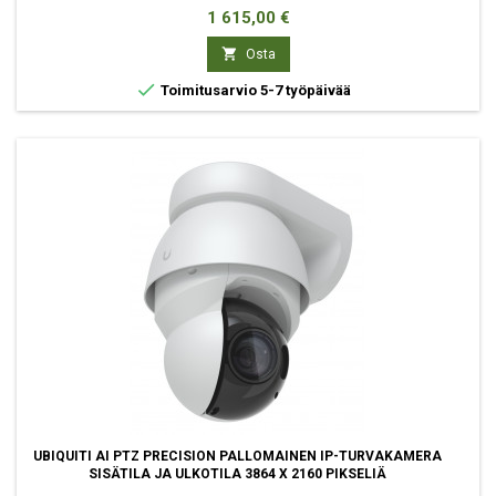
Hinta
1 615,00 €

Osta

Toimitusarvio 5-7 työpäivää
UBIQUITI AI PTZ PRECISION PALLOMAINEN IP-TURVAKAMERA
SISÄTILA JA ULKOTILA 3864 X 2160 PIKSELIÄ