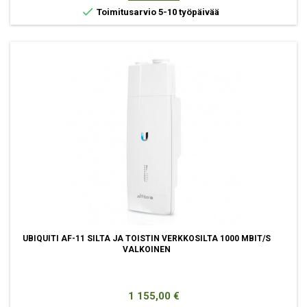

Toimitusarvio 5-10 työpäivää
UBIQUITI AF-11 SILTA JA TOISTIN VERKKOSILTA 1000 MBIT/S
VALKOINEN
Hinta
1 155,00 €