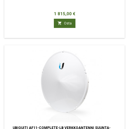
Hinta
1 815,00 €

Osta
UBIQUITI AF11-COMPLETE-LB VERKKOANTENNI SUUNTA-