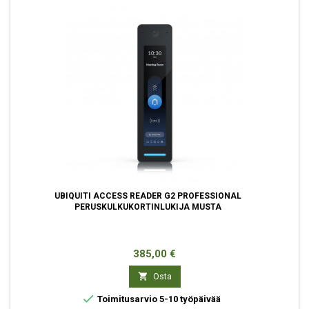
UBIQUITI ACCESS READER G2 PROFESSIONAL
PERUSKULKUKORTINLUKIJA MUSTA
Hinta
385,00 €

Osta

Toimitusarvio 5-10 työpäivää