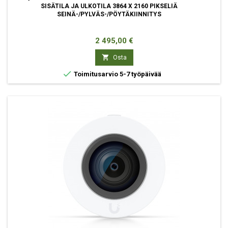
SISÄTILA JA ULKOTILA 3864 X 2160 PIKSELIÄ
SEINÄ-/PYLVÄS-/PÖYTÄKIINNITYS
Hinta
2 495,00 €

Osta

Toimitusarvio 5-7 työpäivää