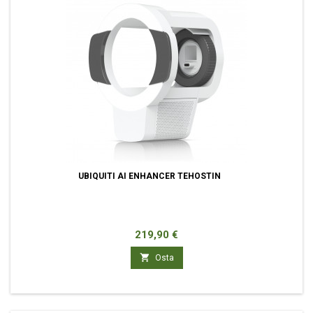
UBIQUITI AI ENHANCER TEHOSTIN
Hinta
219,90 €

Osta