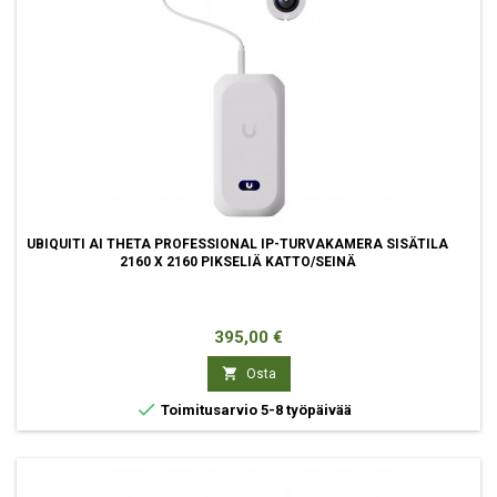
UBIQUITI AI THETA PROFESSIONAL IP-TURVAKAMERA SISÄTILA
2160 X 2160 PIKSELIÄ KATTO/SEINÄ
Hinta
395,00 €

Osta

Toimitusarvio 5-8 työpäivää