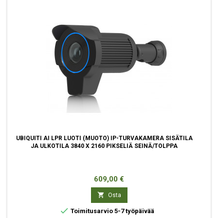
UBIQUITI AI LPR LUOTI (MUOTO) IP-TURVAKAMERA SISÄTILA
JA ULKOTILA 3840 X 2160 PIKSELIÄ SEINÄ/TOLPPA
Hinta
609,00 €

Osta

Toimitusarvio 5-7 työpäivää