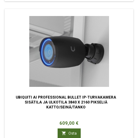
UBIQUITI AI PROFESSIONAL BULLET IP-TURVAKAMERA
SISÄTILA JA ULKOTILA 3840 X 2160 PIKSELIÄ
KATTO/SEINÄ/TANKO
Hinta
609,00 €

Osta