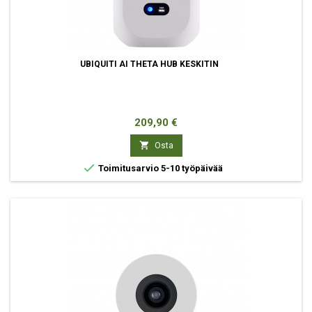
UBIQUITI AI THETA HUB KESKITIN
Hinta
209,90 €

Osta

Toimitusarvio 5-10 työpäivää