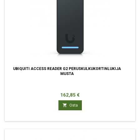
UBIQUITI ACCESS READER G2 PERUSKULKUKORTINLUKIJA
MUSTA
Hinta
162,85 €

Osta