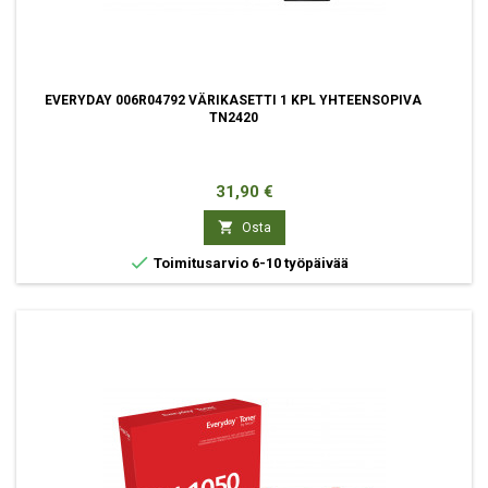
EVERYDAY 006R04792 VÄRIKASETTI 1 KPL YHTEENSOPIVA
TN2420
Hinta
31,90 €

Osta

Toimitusarvio 6-10 työpäivää