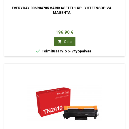
EVERYDAY 006R04785 VÄRIKASETTI 1 KPL YHTEENSOPIVA
MAGENTA
Hinta
196,90 €

Osta

Toimitusarvio 5-7 työpäivää