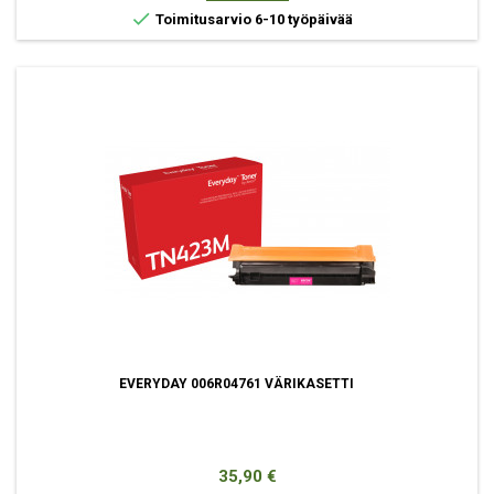

Toimitusarvio 6-10 työpäivää
EVERYDAY 006R04761 VÄRIKASETTI
Hinta
35,90 €