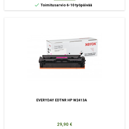

Toimitusarvio 6-10 työpäivää
EVERYDAY EDTNR HP W2413A
Hinta
29,90 €