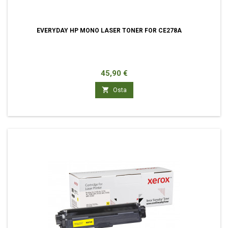
EVERYDAY HP MONO LASER TONER FOR CE278A
Hinta
45,90 €

Osta