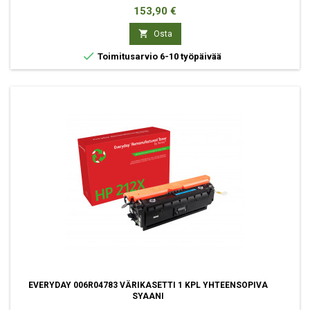
Hinta
153,90 €

Osta

Toimitusarvio 6-10 työpäivää
EVERYDAY 006R04783 VÄRIKASETTI 1 KPL YHTEENSOPIVA
SYAANI