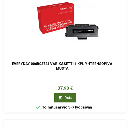
EVERYDAY 006R03724 VÄRIKASETTI 1 KPL YHTEENSOPIVA
MUSTA
Hinta
37,90 €

Osta

Toimitusarvio 5-7 työpäivää