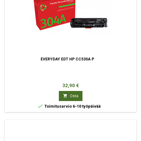
EVERYDAY EDT HP CC530A P
Hinta
32,90 €

Osta

Toimitusarvio 6-10 työpäivää