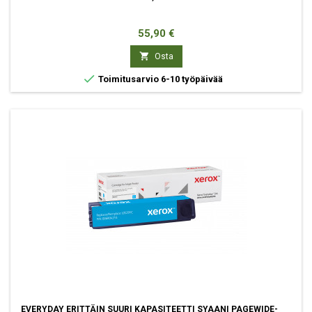
Hinta
55,90 €

Osta

Toimitusarvio 6-10 työpäivää
EVERYDAY ERITTÄIN SUURI KAPASITEETTI SYAANI PAGEWIDE-