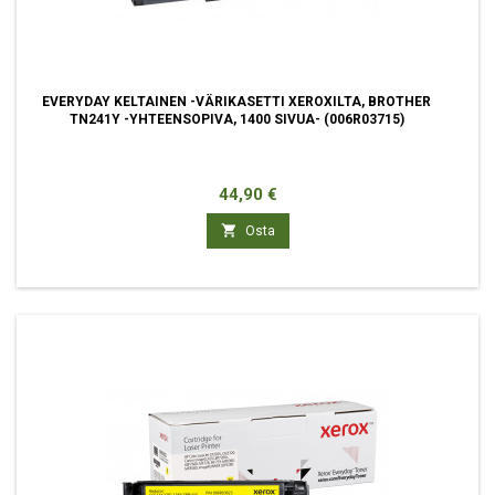
EVERYDAY KELTAINEN -VÄRIKASETTI XEROXILTA, BROTHER
TN241Y -YHTEENSOPIVA, 1400 SIVUA- (006R03715)
Hinta
44,90 €

Osta