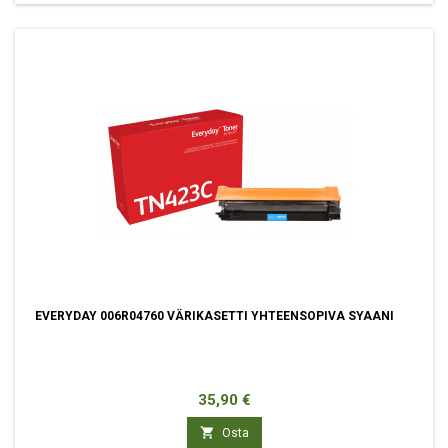
EVERYDAY 006R04760 VÄRIKASETTI YHTEENSOPIVA SYAANI
Hinta
35,90 €

Osta