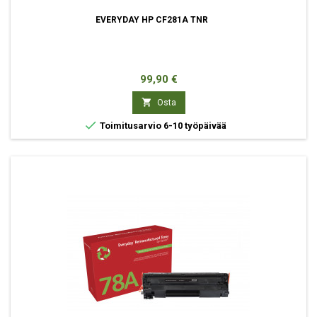
EVERYDAY HP CF281A TNR
Hinta
99,90 €

Osta

Toimitusarvio 6-10 työpäivää