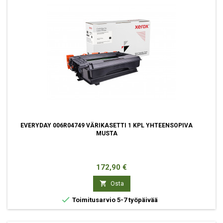
EVERYDAY 006R04749 VÄRIKASETTI 1 KPL YHTEENSOPIVA
MUSTA
Hinta
172,90 €

Osta

Toimitusarvio 5-7 työpäivää