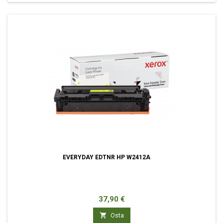
EVERYDAY EDTNR HP W2412A
Hinta
37,90 €

Osta