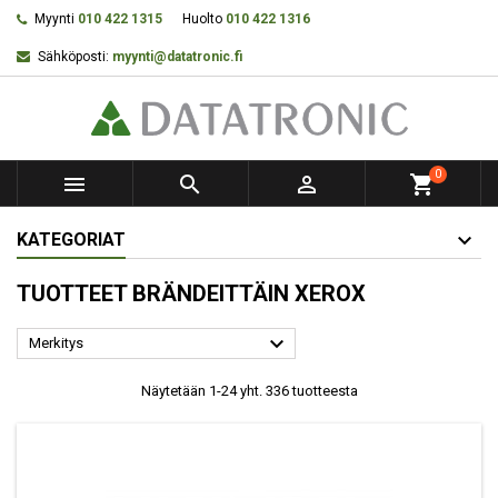
Myynti
010 422 1315
Huolto
010 422 1316
Sähköposti:
myynti@datatronic.fi
0



shopping_cart
KATEGORIAT
TUOTTEET BRÄNDEITTÄIN XEROX

Merkitys
Näytetään 1-24 yht. 336 tuotteesta