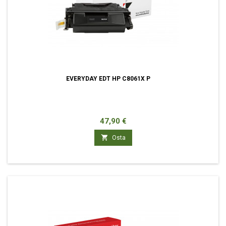
EVERYDAY EDT HP C8061X P
Hinta
47,90 €

Osta