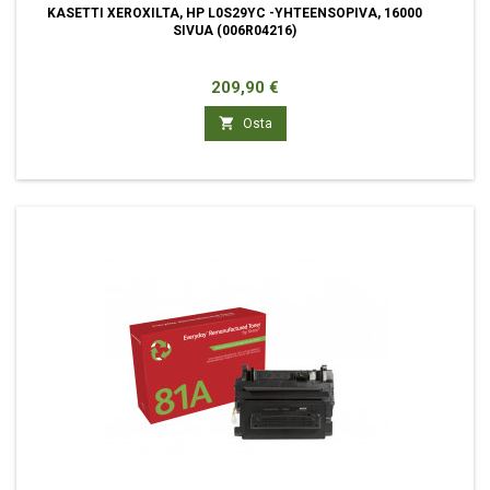
KASETTI XEROXILTA, HP L0S29YC -YHTEENSOPIVA, 16000
SIVUA (006R04216)
Hinta
209,90 €

Osta