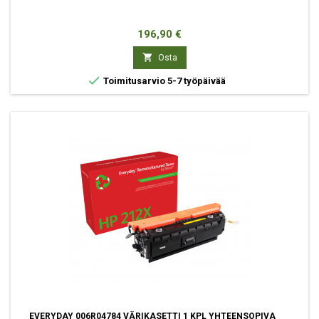
Hinta
196,90 €

Osta

Toimitusarvio 5-7 työpäivää
EVERYDAY 006R04784 VÄRIKASETTI 1 KPL YHTEENSOPIVA