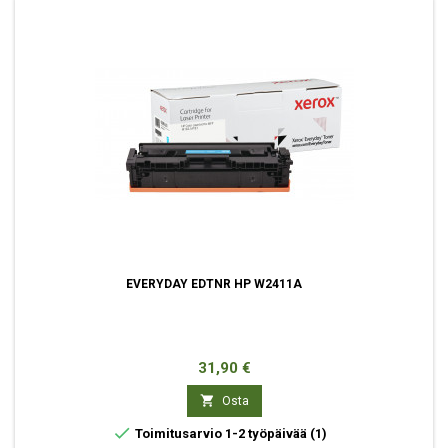
EVERYDAY EDTNR HP W2411A
Hinta
31,90 €

Osta

Toimitusarvio 1-2 työpäivää
(1)