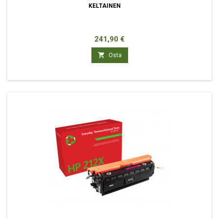
KELTAINEN
Hinta
241,90 €

Osta