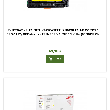
EVERYDAY KELTAINEN -VÄRIKASETTI XEROXILTA, HP CC532A/
CRG-118Y/ GPR-44Y -YHTEENSOPIVA, 2800 SIVUA- (006R03823)
Hinta
49,90 €

Osta