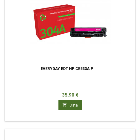
EVERYDAY EDT HP CE533A P
Hinta
35,90 €

Osta