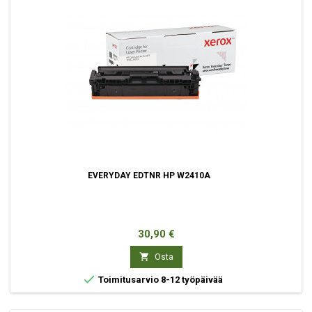
EVERYDAY EDTNR HP W2410A
Hinta
30,90 €

Osta

Toimitusarvio 8-12 työpäivää