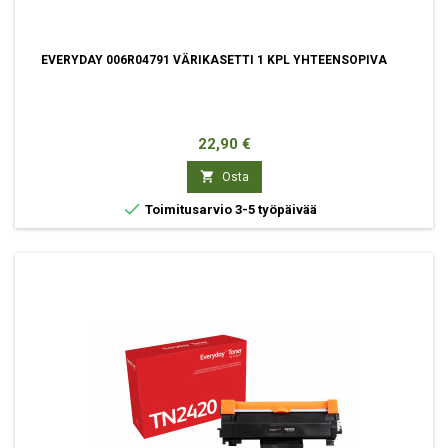
EVERYDAY 006R04791 VÄRIKASETTI 1 KPL YHTEENSOPIVA
Hinta
22,90 €

Osta

Toimitusarvio 3-5 työpäivää