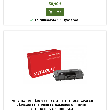
Hinta
50,90 €

Osta

Toimitusarvio 6-10 työpäivää
EVERYDAY ERITTÄIN SUURI KAPASITEETTI MUSTAVALKO -
VÄRIKASETTI XEROXILTA, SAMSUNG MLT-D203E -
YHTEENSOPIVA, 10000 SIVUA-