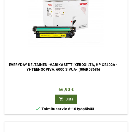
EVERYDAY KELTAINEN -VÄRIKASETTI XEROXILTA, HP CE402A -
YHTEENSOPIVA, 6000 SIVUA- (006R03686)
Hinta
66,90 €

Osta

Toimitusarvio 6-10 työpäivää