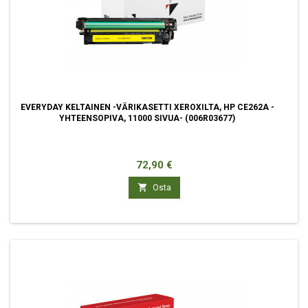
EVERYDAY KELTAINEN -VÄRIKASETTI XEROXILTA, HP CE262A -
YHTEENSOPIVA, 11000 SIVUA- (006R03677)
Hinta
72,90 €

Osta