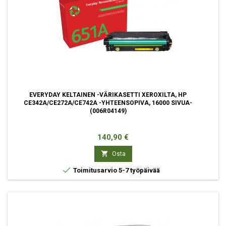
EVERYDAY KELTAINEN -VÄRIKASETTI XEROXILTA, HP
CE342A/CE272A/CE742A -YHTEENSOPIVA, 16000 SIVUA-
(006R04149)
Hinta
140,90 €

Osta

Toimitusarvio 5-7 työpäivää