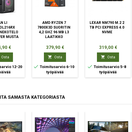
N LI
AMD RYZEN 7
LEXAR NM790 M.2 2
OL216RX
7800X3D SUORITIN
TB PCI EXPRESS 4.0
NEKOTELO
4,2 GHZ 96 MB L3
NVME
WER MUSTA
LAATIKKO
ta
Hinta
Hinta
,90 €
379,90 €
319,00 €


Osta
Osta
Osta


sarvio 12-20
Toimitusarvio 6-10
Toimitusarvio 5-8
päivää
työpäivää
työpäivää
ITA SAMASTA KATEGORIASTA