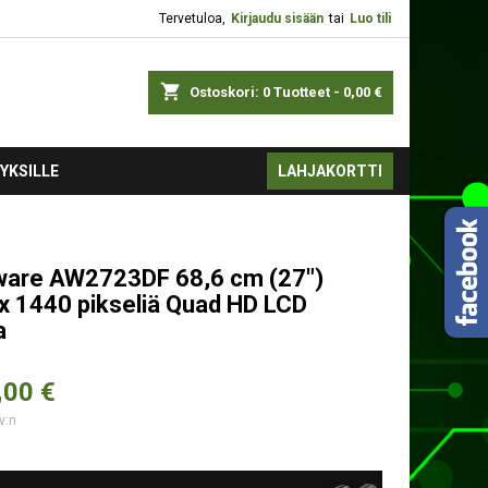
Tervetuloa,
Kirjaudu sisään
tai
Luo tili
shopping_cart
Ostoskori:
0
Tuotteet - 0,00 €
YKSILLE
LAHJAKORTTI
ware AW2723DF 68,6 cm (27")
x 1440 pikseliä Quad HD LCD
a
,
00 €
v:n