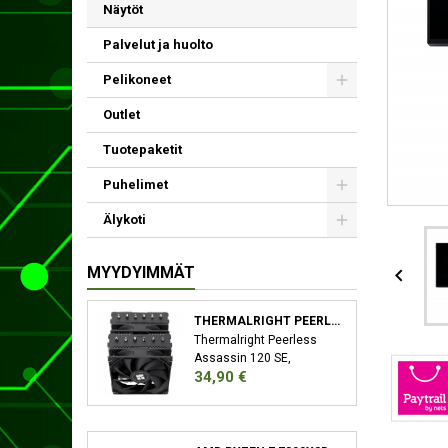
Näytöt
Palvelut ja huolto
Pelikoneet
Outlet
Tuotepaketit
Puhelimet
Älykoti
MYYDYIMMÄT

THERMALRIGHT PEERLESS ASSASSIN 120 SE SUORITIN JÄÄHDYTYSLEVY/JÄÄHDYTIN 12 CM MUSTA
Thermalright Peerless
Assassin 120 SE,
Hinta
34,90 €
Jäähdytyslevy/jäähdytin,
12 cm, 66,17 cfm, Musta