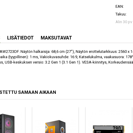
EAN:
Takuu:
Alin 30 pv
S
LISÄTIEDOT
MAKSUTAVAT
AW2723DF. Näytön halkaisija: 68,6 cm (27"), Näytön erottelutarkkuus: 2560 x 1
aika (tyypillinen): 1 ms, Vakiokuvasuhde: 16:9, Katselukulma, vaakasuora: 178
, USB-keskuksen versio: 3.2 Gen 1 (3.1 Gen 1). VESA-kiinnitys, Korkeudensää
OSTETTU SAMAAN AIKAAN