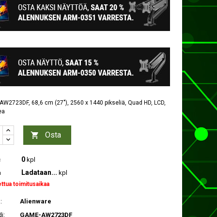
AW2723DF, 68,6 cm (27"), 2560 x 1440 pikseliä, Quad HD, LCD,
ea
Osta

0
c
kpl
Ladataan...
a
kpl
ettua toimitusaikaa
:
Alienware
i:
GAME-AW2723DF