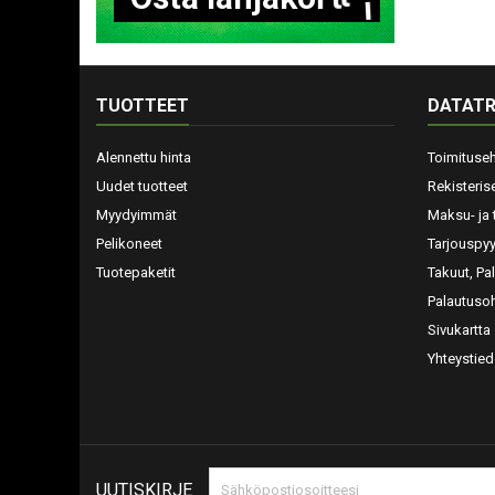
TUOTTEET
DATATR
Alennettu hinta
Toimituse
Uudet tuotteet
Rekisteris
Myydyimmät
Maksu- ja 
Pelikoneet
Tarjouspy
Tuotepaketit
Takuut, Pa
Palautusoh
Sivukartta
Yhteystied
UUTISKIRJE