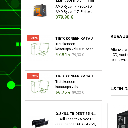
AMD RYZEN 7 7800X3D SUORITIN 4,2 GHZ 96 MB L3 LAATIKKO
AMD Ryzen 7 7800X3D,
AMD Ryzen™ 7, Pistoke
Hinta
379,90 €
AM5, 5 nm, AMD,
7800X3D, 4,2 GHz
KUVAU
−40%
TIETOKONEEN KASAUSPALVELU
Tietokoneen
kasauspalvelu 3 vuoden
Alienware 
Hinta
Normaali
47,94 €
takuu XMP/EXPO
LCD, Vaste
79,90 €
Aktivointi Bios-Päivitys
hinta
USB-keskus
−25%
TIETOKONEEN KASAUSPALVELU SEKÄ KÄYTTÖJÄRJESTELMÄN ASENNUS
Tietokoneen
kasauspalvelu
USEIN 
Hinta
Normaali
66,75 €
Käyttöjärjestelmän
89,00 €
asennus (Windows)
hinta
Ajureiden asennus 3
vuoden takuu XMP/EXPO
Aktivointi Bios-Päivitys
G.SKILL TRIDENT Z5 NEO F5-6000J3038F16GX2-TZ5N MUISTIMODUULI 32 GB 2 X 16 GB DDR5 6000 MHZ
G.Skill Trident Z5 Neo F5-
6000J3038F16GX2-TZ5N,