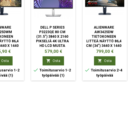
NWARE
DELL P SERIES
ALIENWARE
25DWM
P3223QE 80 CM
AW3425DW
KONEEN
(31.5") 3840 X 2160
TIETOKONEEN
ÄYTTÖ 86,4
PIKSELIÄ 4K ULTRA
LITTEÄ NÄYTTÖ 86,4
3440 X 1440
HD LCD MUSTA
CM (34") 3440 X 1440
 WIDE QUAD
PIKSELIÄ WIDE QUAD
ta
Hinta
Hinta
,90 €
579,00 €
799,00 €
 MUSTA,
HD QD-OLED SININEN
INEN


Osta
Osta
Osta


usarvio 1-2
Toimitusarvio 1-2
Toimitusarvio 2-4
äivää
(1)
työpäivää
(1)
työpäivää