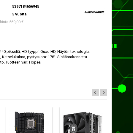
5397184656945
3 vuotta
 hinta 569,00 €
440 pikseliä, HD-tyyppi: Quad HD, Näytön teknologia:
°, Katselukulma, pystysuora: 178°. Sisäänrakennettu
tö. Tuotteen väri: Hopea