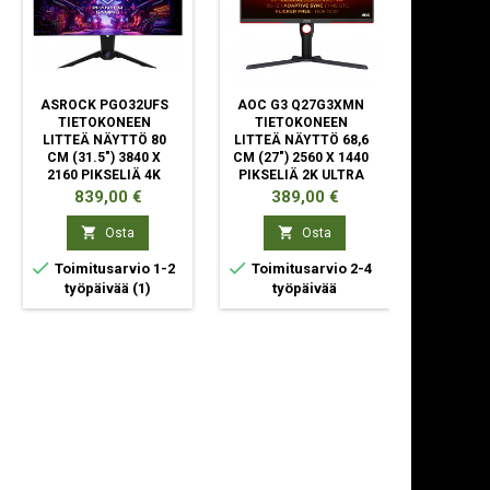
ASROCK PGO32UFS
AOC G3 Q27G3XMN
PHILIPS 
TIETOKONEEN
TIETOKONEEN
27E2
LITTEÄ NÄYTTÖ 80
LITTEÄ NÄYTTÖ 68,6
TIET
CM (31.5") 3840 X
CM (27") 2560 X 1440
LITTEÄ 
2160 PIKSELIÄ 4K
PIKSELIÄ 2K ULTRA
CM (27")
ULTRA HD OLED
HD LED MUSTA
PIKSEL
Hinta
Hinta
Hi
839,00 €
389,00 €
89
MUSTA
LCD


Osta
Osta



Toimitusarvio 1-2
Toimitusarvio 2-4
Toimit
työpäivää
(1)
työpäivää
ty