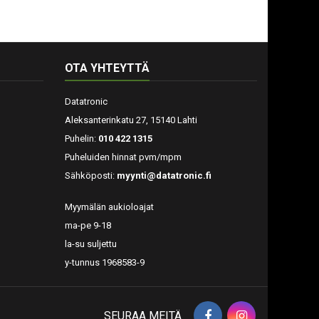
OTA YHTEYTTÄ
Datatronic
Aleksanterinkatu 27, 15140 Lahti
Puhelin:
010 422 1315
Puheluiden hinnat pvm/mpm
Sähköposti:
myynti@datatronic.fi
Myymälän aukioloajat
ma-pe 9-18
la-su suljettu
y-tunnus 1968583-9
SEURAA MEITÄ