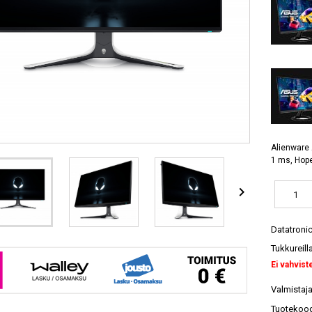
Alienware 
1 ms, Hop

Datatroni
Tukkureill
Ei vahvist
Valmistaja
Tuotekood