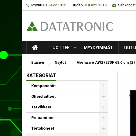
Myynti
010 422 1315
Huolto
010 422 1316
Sähköposti
TUOTTEET
MYYDYIMMÄT
UUTU
Etusivu
Näytöt
Alienware AW2723DF 68,6 cm (27"
KATEGORIAT
Komponentit
Oheislaitteet
Tarvikkeet
Pelaaminen
Tietokoneet