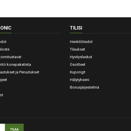
ONIC
TILISI
hdot
Henkilötiedot
eloste
Tilaukset
toimitustavat
Hyvityslaskut
yntö konepaketista
Osoitteet
lautukset ja Peruutukset
Kupongit
jeet
Hälytykseni
Bonusjärjestelmä
ot