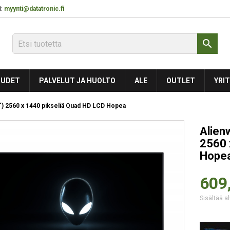
:
myynti@datatronic.fi

UDET
PALVELUT JA HUOLTO
ALE
OUTLET
YRIT
) 2560 x 1440 pikseliä Quad HD LCD Hopea
Alien
2560 
Hope
609
Sisältää al