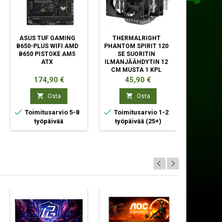
ASUS TUF GAMING
THERMALRIGHT
TIET
B650-PLUS WIFI AMD
PHANTOM SPIRIT 120
KASAU
B650 PISTOKE AM5
SE SUORITIN
ATX
ILMANJÄÄHDYTIN 12
CM MUSTA 1 KPL
Hinta
Hinta
Hinta
174,90 €
45,90 €
47,94


Osta
Osta



Toimitusarvio 5-8
Toimitusarvio 1-2
5 -10
työpäivää
työpäivää
(25+)