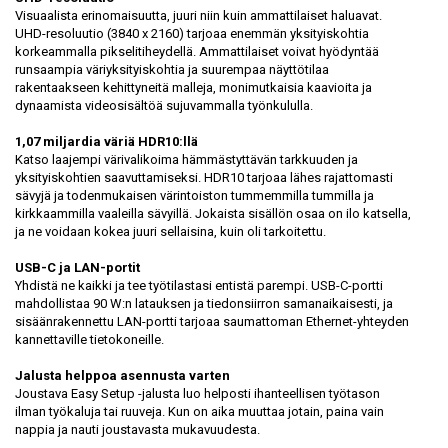
Visuaalista erinomaisuutta, juuri niin kuin ammattilaiset haluavat.
UHD-resoluutio (3840 x 2160) tarjoaa enemmän yksityiskohtia
korkeammalla pikselitiheydellä. Ammattilaiset voivat hyödyntää
runsaampia väriyksityiskohtia ja suurempaa näyttötilaa
rakentaakseen kehittyneitä malleja, monimutkaisia kaavioita ja
dynaamista videosisältöä sujuvammalla työnkululla.
1,07 miljardia väriä HDR10:llä
Katso laajempi värivalikoima hämmästyttävän tarkkuuden ja
yksityiskohtien saavuttamiseksi. HDR10 tarjoaa lähes rajattomasti
sävyjä ja todenmukaisen värintoiston tummemmilla tummilla ja
kirkkaammilla vaaleilla sävyillä. Jokaista sisällön osaa on ilo katsella,
ja ne voidaan kokea juuri sellaisina, kuin oli tarkoitettu.
USB-C ja LAN-portit
Yhdistä ne kaikki ja tee työtilastasi entistä parempi. USB-C-portti
mahdollistaa 90 W:n latauksen ja tiedonsiirron samanaikaisesti, ja
sisäänrakennettu LAN-portti tarjoaa saumattoman Ethernet-yhteyden
kannettaville tietokoneille.
Jalusta helppoa asennusta varten
Joustava Easy Setup -jalusta luo helposti ihanteellisen työtason
ilman työkaluja tai ruuveja. Kun on aika muuttaa jotain, paina vain
nappia ja nauti joustavasta mukavuudesta.