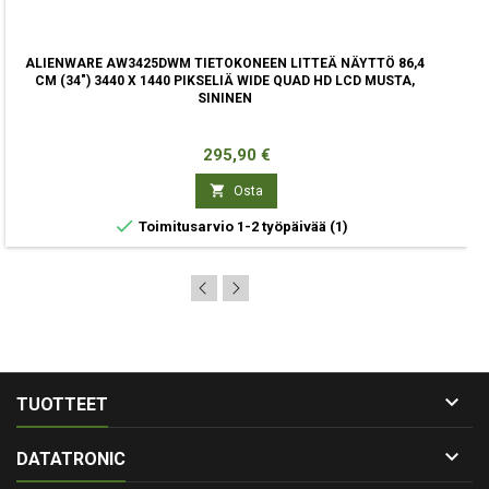
ALIENWARE AW3425DWM TIETOKONEEN LITTEÄ NÄYTTÖ 86,4
CM (34") 3440 X 1440 PIKSELIÄ WIDE QUAD HD LCD MUSTA,
SININEN
Hinta
295,90 €

Osta

Toimitusarvio 1-2 työpäivää
(1)

TUOTTEET

DATATRONIC