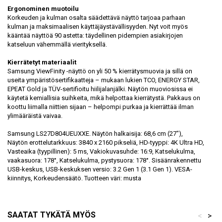
Ergonominen muotoilu
Korkeuden ja kulman osalta säädettävä näyttö tarjoaa parhaan
kulman ja maksimaalisen käyttäjäystävällisyyden. Nyt voit myös
kääntää näyttöä 90 astetta: täydellinen pidempien asiakirjojen
katseluun vähemmällä vierityksellä.
Kierrätetyt materiaalit
Samsung ViewFinity -näyttö on yli 50 % kierrätysmuovia ja sillä on
useita ympäristösertifikaatteja – mukaan lukien TCO, ENERGY STAR,
EPEAT Gold ja TÜV-sertifioitu hiilijalanjälki. Näytön muoviosissa ei
käytetä kemiallisia suihkeita, mikä helpottaa kierrätystä. Pakkaus on
koottu liimalla niittien sijaan – helpompi purkaa ja kierrättää ilman
ylimääräistä vaivaa.​
Samsung LS27D804UEUXXE. Näytön halkaisija: 68,6 cm (27"),
Näytön erottelutarkkuus: 3840 x 2160 pikseliä, HD-tyyppi: 4K Ultra HD,
Vasteaika (tyypillinen): 5 ms, Vakiokuvasuhde: 16:9, Katselukulma,
vaakasuora: 178°, Katselukulma, pystysuora: 178°. Sisäänrakennettu
USB-keskus, USB-keskuksen versio: 3.2 Gen 1 (3.1 Gen 1). VESA-
kiinnitys, Korkeudensäätö. Tuotteen väri: musta
SAATAT TYKÄTÄ MYÖS
<
>