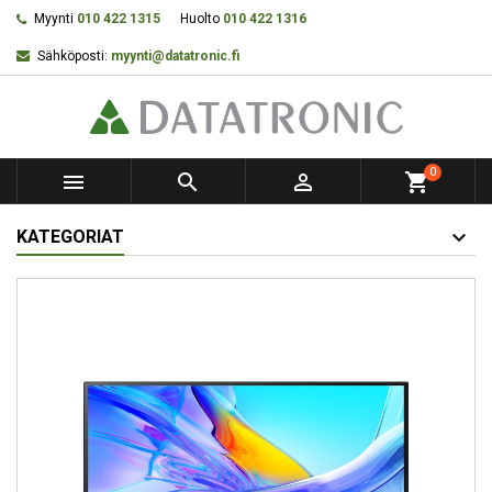
Myynti
010 422 1315
Huolto
010 422 1316
Sähköposti:
myynti@datatronic.fi
0



shopping_cart
KATEGORIAT