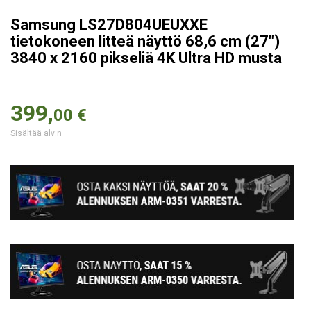
Samsung LS27D804UEUXXE
tietokoneen litteä näyttö 68,6 cm (27")
3840 x 2160 pikseliä 4K Ultra HD musta
399,
00 €
Sisältää alv:n