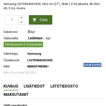
Samsung LS27D804UEUXXE, 68,6 cm (27"), 3840 x 2160 pikseliä, 4K Ultra
HD, 5 ms, musta
Osta

0
Datatronic
kpl
Ladataan...
Tukkureilla
kpl
Toimitusarvio 2-4 työpäivää
Valmistaja:
Samsung
Tuotekoodi:
LS27D804UEUXXE
EAN:
8806097483861
Alin 30 pv hinta 305,00 €
KUVAUS
LISÄTIEDOT
LIITETIEDOSTO
MAKSUTAVAT
UHD-resoluutio