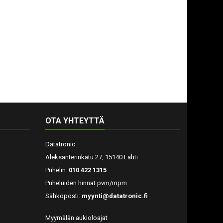
OTA YHTEYTTÄ
Datatronic
Aleksanterinkatu 27, 15140 Lahti
Puhelin:
010 422 1315
Puheluiden hinnat pvm/mpm
Sähköposti:
myynti@datatronic.fi
Myymälän aukioloajat