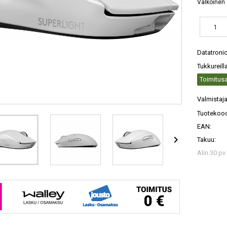
Valkoinen
Datatroni
Tukkureill
Toimitusa
Valmistaja
Tuotekood
EAN:

Takuu:
Alin 30 pv