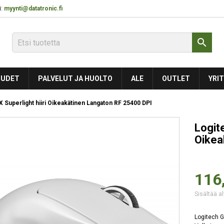
:
myynti@datatronic.fi

UDET
PALVELUT JA HUOLTO
ALE
OUTLET
YRIT
X Superlight hiiri Oikeakätinen Langaton RF 25400 DPI
Logite
Oikea
116
Sisältää al
Logitech G