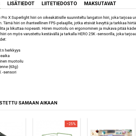
S
LISÄTIEDOT
LIITETIEDOSTO
MAKSUTAVAT
 Pro X Superlight hiiri on oikeakätisille suunniteltu langaton hiiri, joka tarj
 Tämä hiiri on ihanteellinen FPS-pelaajille, jotka etsivät kevyttä ja tarkkaa hiir
lita ja liikuttaa nopeasti. Hiiren muotoilu on ergonominen ja mukava pitää käd
 hiiri on myös varustettu kestävällä ja tarkalla HERO 25K -sensorilla, joka tar
det:
I:n herkkyys
teaika
inen muotoilu
kenne (63g)
 -sensori
OSTETTU SAMAAN AIKAAN
−25%