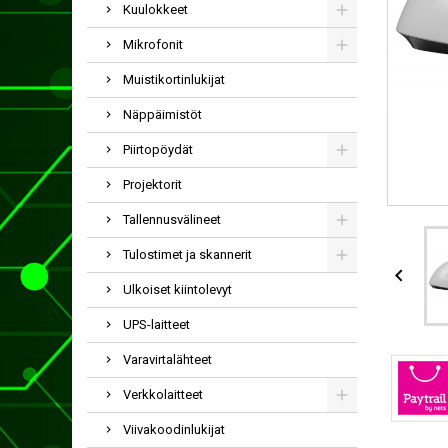
Kuulokkeet
Mikrofonit
Muistikortinlukijat
Näppäimistöt
Piirtopöydät
Projektorit
Tallennusvälineet
Tulostimet ja skannerit

Ulkoiset kiintolevyt
UPS-laitteet
Varavirtalähteet
Verkkolaitteet
Viivakoodinlukijat