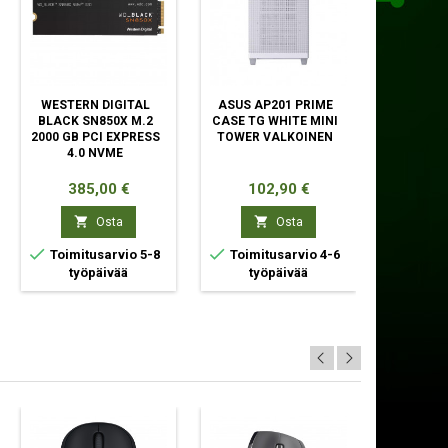
WESTERN DIGITAL
ASUS AP201 PRIME
ASROC
BLACK SN850X M.2
CASE TG WHITE MINI
LIGHTNIN
2000 GB PCI EXPRESS
TOWER VALKOINEN
B650 PI
4.0 NVME
MI
Hinta
Hinta
Hin
385,00 €
102,90 €
16


Osta
Osta



Toimitusarvio 5-8
Toimitusarvio 4-6
Toimit
työpäivää
työpäivää
ty