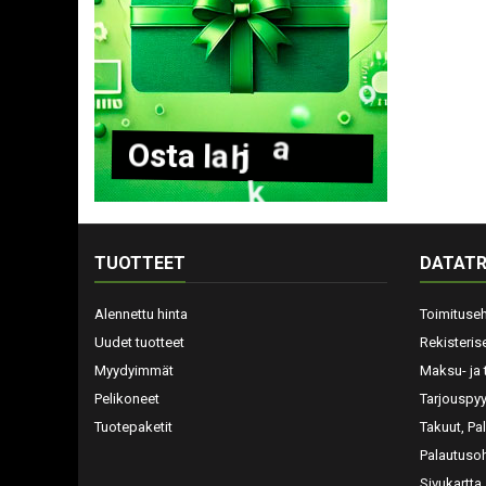
O
s
t
a
l
a
h
j
a
k
o
r
t
t
i
TUOTTEET
DATATR
Alennettu hinta
Toimituse
Uudet tuotteet
Rekisteris
Myydyimmät
Maksu- ja 
Pelikoneet
Tarjouspy
Tuotepaketit
Takuut, Pa
Palautusoh
Sivukartta