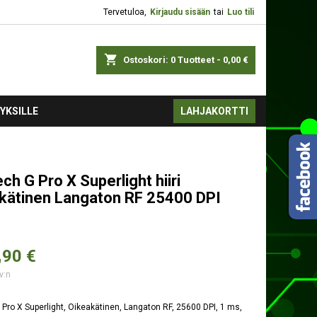
Tervetuloa,
Kirjaudu sisään
tai
Luo tili
shopping_cart
Ostoskori:
0
Tuotteet - 0,00 €
YKSILLE
LAHJAKORTTI
ch G Pro X Superlight hiiri
kätinen Langaton RF 25400 DPI
,
90 €
v:n
 Pro X Superlight, Oikeakätinen, Langaton RF, 25600 DPI, 1 ms,