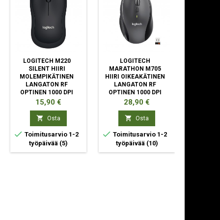
LOGITECH M220
LOGITECH
LOGITEC
SILENT HIIRI
MARATHON M705
LIGHTS
MOLEMPIKÄTINEN
HIIRI OIKEAKÄTINEN
OIKEA
LANGATON RF
LANGATON RF
LANG
OPTINEN 1000 DPI
OPTINEN 1000 DPI
OPTINEN
Hinta
Hinta
Hi
15,90 €
28,90 €
94


Osta
Osta



Toimitusarvio 1-2
Toimitusarvio 1-2
Toimit
työpäivää
(5)
työpäivää
(10)
ty