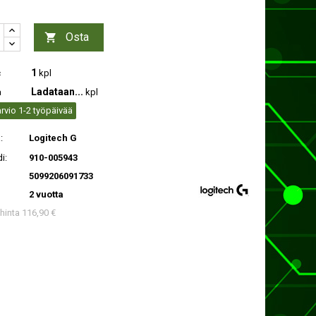
Osta

1
c
kpl
Ladataan...
a
kpl
rvio 1-2 työpäivää
:
Logitech G
i:
910-005943
5099206091733
2 vuotta
 hinta 116,90 €