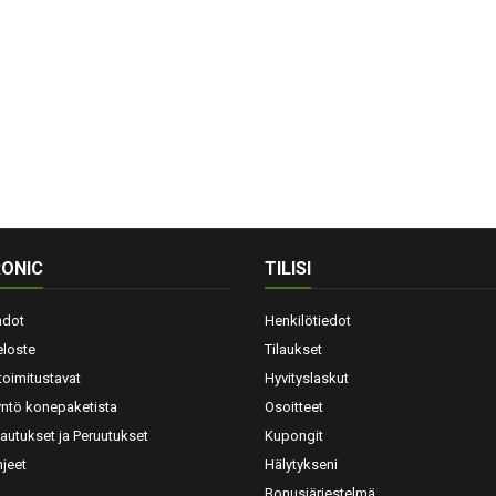
ONIC
TILISI
hdot
Henkilötiedot
eloste
Tilaukset
toimitustavat
Hyvityslaskut
yntö konepaketista
Osoitteet
lautukset ja Peruutukset
Kupongit
jeet
Hälytykseni
Bonusjärjestelmä