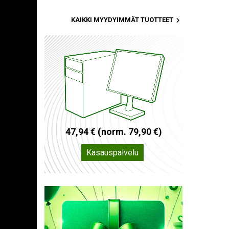

KAIKKI MYYDYIMMÄT TUOTTEET
4
7
,
9
4
€
(
n
o
r
m
.
7
9
,
9
0
€
)
Kasauspalvelu