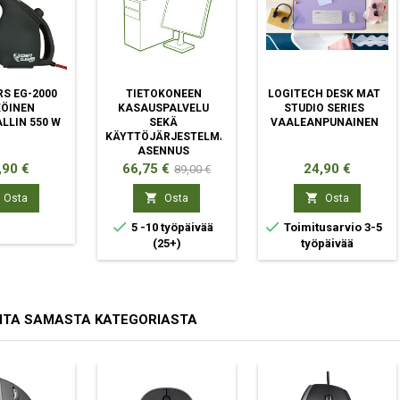
RS EG-2000
TIETOKONEEN
LOGITECH DESK MAT
ÖINEN
KASAUSPALVELU
STUDIO SERIES
LLIN 550 W
SEKÄ
VAALEANPUNAINEN
KÄYTTÖJÄRJESTELMÄN
ASENNUS
ta
Hinta
Normaali
Hinta
,90 €
66,75 €
24,90 €
89,00 €
hinta


Osta
Osta
Osta


5 -10 työpäivää
Toimitusarvio 3-5
(25+)
työpäivää
ITA SAMASTA KATEGORIASTA