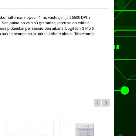
oaa uskomattoman nopean 1 ms vasteajan ja 25600 DPI:n
tä. Sen paino on vain 63 grammaa, joten se on erittäin
essä pitkienkin pelisessioiden aikana. Logitech G Pro X
joaa tarkan seurannan ja tarkan kohdistuksen. Tärkeimmät