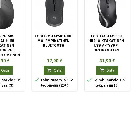
ECH MX
LOGITECH M240 HIIRI
LOGITECH M500S
AL HIIRI
MOLEMPIKÄTINEN
HIIRI OIKEAKÄTINEN
KÄTINEN
BLUETOOTH
USB A-TYYPPI
ON RF +
OPTINEN 4 DPI
H OPTINEN
0 DPI
ta
Hinta
Hinta
,90 €
17,90 €
31,90 €


Osta
Osta
Osta


usarvio 1-2
Toimitusarvio 1-2
Toimitusarvio 1-2
äivää
(3)
työpäivää
(25+)
työpäivää
(5)