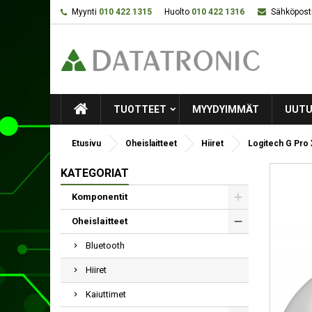
Myynti
010 422 1315
Huolto
010 422 1316
Sähköposti
TUOTTEET
MYYDYIMMÄT
UUTU
Etusivu
Oheislaitteet
Hiiret
Logitech G Pro 
KATEGORIAT
Komponentit
Oheislaitteet
Bluetooth
Hiiret
Kaiuttimet