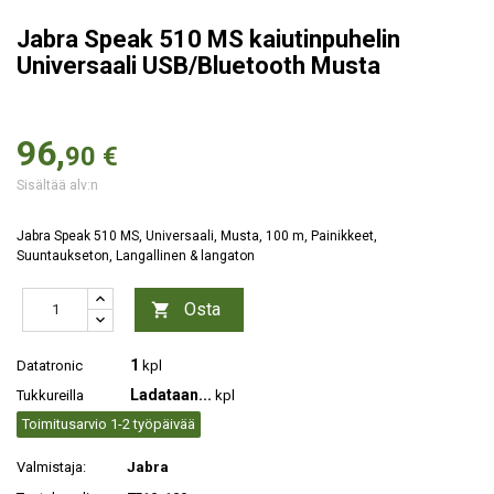
Jabra Speak 510 MS kaiutinpuhelin
Universaali USB/Bluetooth Musta
96,
90 €
Sisältää alv:n
Jabra Speak 510 MS, Universaali, Musta, 100 m, Painikkeet,
Suuntaukseton, Langallinen & langaton
Osta

1
Datatronic
kpl
Ladataan...
Tukkureilla
kpl
Toimitusarvio 1-2 työpäivää
Valmistaja:
Jabra