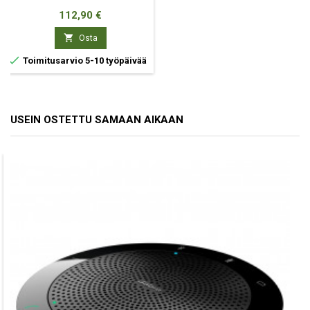
Hinta
112,90 €

Osta

Toimitusarvio 5-10 työpäivää
USEIN OSTETTU SAMAAN AIKAAN