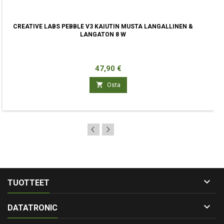
CREATIVE LABS PEBBLE V3 KAIUTIN MUSTA LANGALLINEN &
LANGATON 8 W
Hinta
47,90 €

Osta

TUOTTEET

DATATRONIC