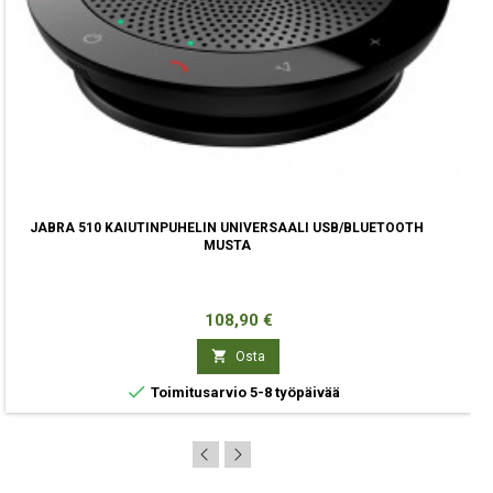
JABRA 510 KAIUTINPUHELIN UNIVERSAALI USB/BLUETOOTH
MUSTA
Hinta
108,90 €

Osta

Toimitusarvio 5-8 työpäivää