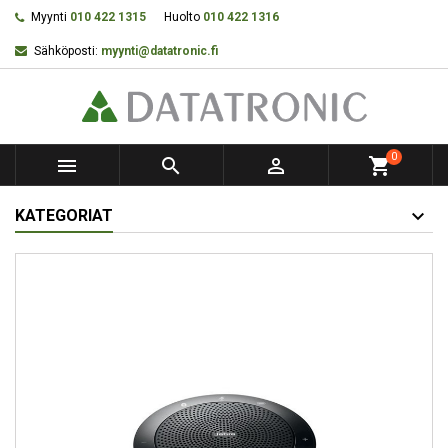
Myynti
010 422 1315
Huolto
010 422 1316
Sähköposti:
myynti@datatronic.fi
0



shopping_cart
KATEGORIAT