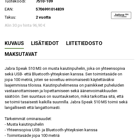
Tuotekoodi:
7510-109
EAN:
5706991014839
Takuu:
2 vuotta
Alin 30 pv hinta 96,90 €
KUVAUS
LISÄTIEDOT
LIITETIEDOSTO
MAKSUTAVAT
Jabra Speak 510 MS on musta kaiutinpuhelin, joka on yhteensopiva
sekä USB- että Bluetooth-yhteyksien kanssa. Sen toimintasäde on
jopa 100 metriä, joten se soveltuu erinomaisesti käytettäväksi
laajemmissa tiloissa. Kaiutinpuhelimessa on painikkeet puheluiden
vastaanottamiseen ja lopettamiseen sekä äänenvoimakkuuden
säätöön. Sen suuntaus on suuntaukseton, mikä tarkoittaa sitä, että
se toimii tasaisesti kaikilla suunnilla. Jabra Speak 510 MS toimii sekä
langallisesti että langattomasti.
Tärkeimmät ominaisuudet:
- Musta kaiutinpuhelin
- Yhteensopiva USB- ja Bluetooth-yhteyksien kanssa
- Toimintasäde jopa 100 metriä