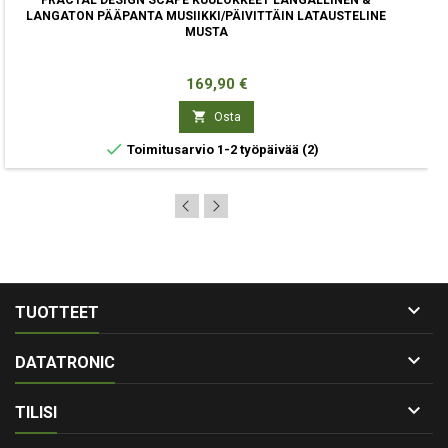
LANGATON PÄÄPANTA MUSIIKKI/PÄIVITTÄIN LATAUSTELINE
MUSTA
Hinta
169,90 €

Osta

Toimitusarvio 1-2 työpäivää
(2)

TUOTTEET

DATATRONIC

TILISI