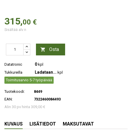
315,
00 €
Sisältää alv:n
Osta

0
Datatronic
kpl
Ladataan...
Tukkureilla
kpl
Toimitusarvio 5-7 työpäivää
Tuotekoodi:
8449
EAN:
7322460084493
Alin 30 pv hinta 309,00 €
KUVAUS
LISÄTIEDOT
MAKSUTAVAT