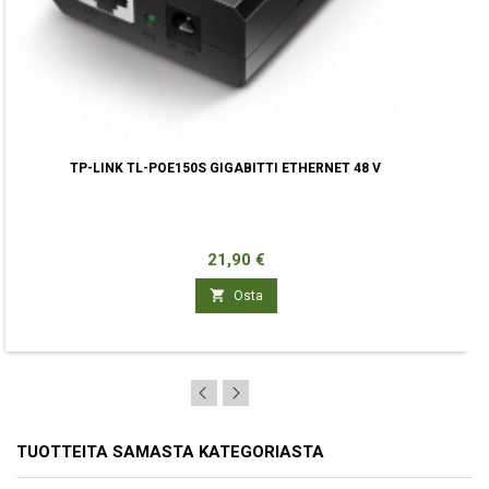
TP-LINK TL-POE150S GIGABITTI ETHERNET 48 V
Hinta
21,90 €

Osta
TUOTTEITA SAMASTA KATEGORIASTA