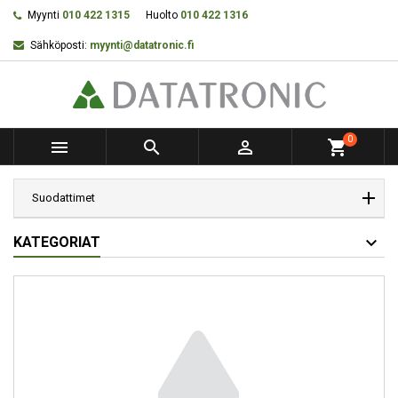
Myynti
010 422 1315
Huolto
010 422 1316
Sähköposti:
myynti@datatronic.fi
0



shopping_cart
Suodattimet
KATEGORIAT