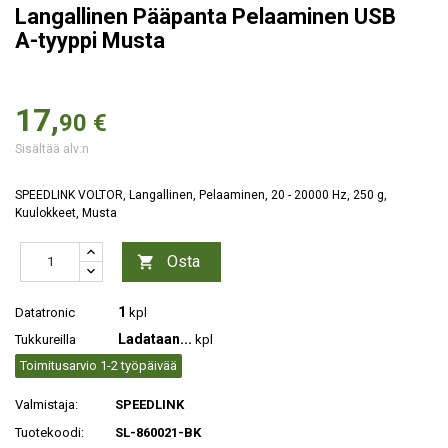
Langallinen Pääpanta Pelaaminen USB
A-tyyppi Musta
17,
90 €
Sisältää alv:n
SPEEDLINK VOLTOR, Langallinen, Pelaaminen, 20 - 20000 Hz, 250 g,
Kuulokkeet, Musta
Osta

1
Datatronic
kpl
Ladataan...
Tukkureilla
kpl
Toimitusarvio 1-2 työpäivää
Valmistaja:
SPEEDLINK
Tuotekoodi:
SL-860021-BK