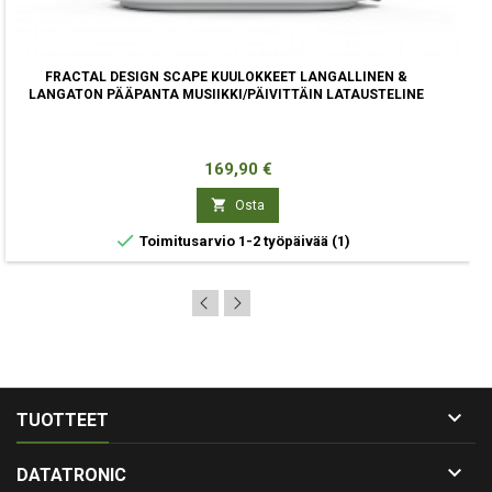
FRACTAL DESIGN SCAPE KUULOKKEET LANGALLINEN &
LANGATON PÄÄPANTA MUSIIKKI/PÄIVITTÄIN LATAUSTELINE
Hinta
169,90 €

Osta

Toimitusarvio 1-2 työpäivää
(1)

TUOTTEET

DATATRONIC