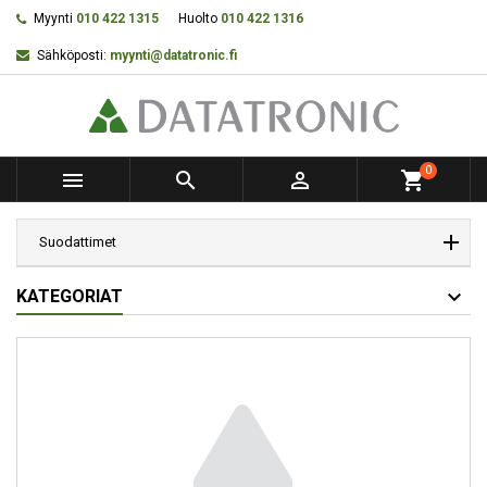
Myynti
010 422 1315
Huolto
010 422 1316
Sähköposti:
myynti@datatronic.fi
0



shopping_cart
Suodattimet
KATEGORIAT