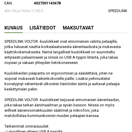
EAN:
4027301143478
Alin 30 pv hinta 17,90 €
SPEEDLINK
KUVAUS
LISÄTIEDOT
MAKSUTAVAT
SPEEDLINK VOLTOR -kuulokkeet ovat erinomainen valinta pelaajille,
jotka haluavat nauttia korkealaatuisesta äänenlaadusta ja mukavasta
käyttökokemuksesta. Nämä langalliset kuulokkeet on suunniteltu
erityisesti pelaamiseen ja niissä on USB A-tyypin liitäntä, joka takaa
nopean ja vakaan yhteyden tietokoneeseen.
Kuulokkeiden pääpanta on ergonominen ja säädettävä, joten ne
sopivat mukavasti kaikenkokoisille päille. Lisäksi pehmustetut
korvatyynyt vähentävät ulkoisten häiriöiden ääntä ja auttavat pelaajia
keskittymään peliin.
SPEEDLINK VOLTOR -kuulokkeet tarjoavat erinomaisen äänenlaadun,
joka takaa tarkan äänimaailman ja syvän basson. Niissä on myös
erilliset äänenvoimakkuuden säätimet ja mikrofoni, joka
mahdollistaa kommunikoinnin muiden pelaajien kanssa.
Tärkeimmät ominaisuudet:
- Langallinen yhteys USB A-tyypillä