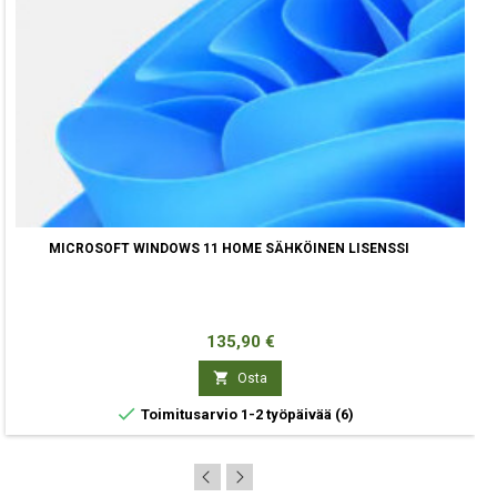
MICROSOFT WINDOWS 11 HOME SÄHKÖINEN LISENSSI
Hinta
135,90 €

Osta

Toimitusarvio 1-2 työpäivää
(6)