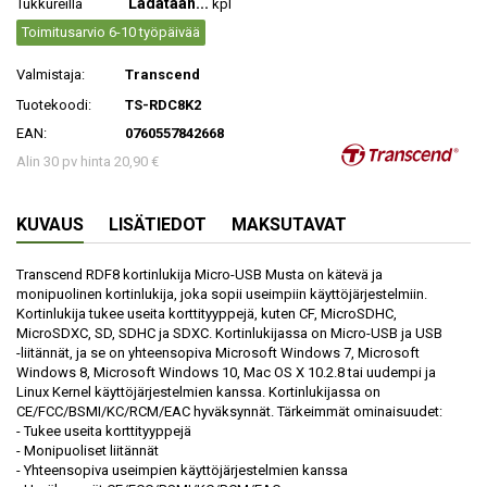
Ladataan...
Tukkureilla
kpl
Toimitusarvio 6-10 työpäivää
Valmistaja:
Transcend
Tuotekoodi:
TS-RDC8K2
EAN:
0760557842668
Alin 30 pv hinta 20,90 €
KUVAUS
LISÄTIEDOT
MAKSUTAVAT
Transcend RDF8 kortinlukija Micro-USB Musta on kätevä ja
monipuolinen kortinlukija, joka sopii useimpiin käyttöjärjestelmiin.
Kortinlukija tukee useita korttityyppejä, kuten CF, MicroSDHC,
MicroSDXC, SD, SDHC ja SDXC. Kortinlukijassa on Micro-USB ja USB
-liitännät, ja se on yhteensopiva Microsoft Windows 7, Microsoft
Windows 8, Microsoft Windows 10, Mac OS X 10.2.8 tai uudempi ja
Linux Kernel käyttöjärjestelmien kanssa. Kortinlukijassa on
CE/FCC/BSMI/KC/RCM/EAC hyväksynnät. Tärkeimmät ominaisuudet:
- Tukee useita korttityyppejä
- Monipuoliset liitännät
- Yhteensopiva useimpien käyttöjärjestelmien kanssa