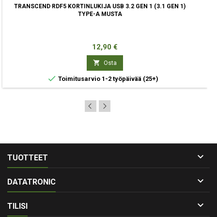
TRANSCEND RDF5 KORTINLUKIJA USB 3.2 GEN 1 (3.1 GEN 1)
TYPE-A MUSTA
Hinta
12,90 €

Osta

Toimitusarvio 1-2 työpäivää
(25+)

TUOTTEET

DATATRONIC

TILISI