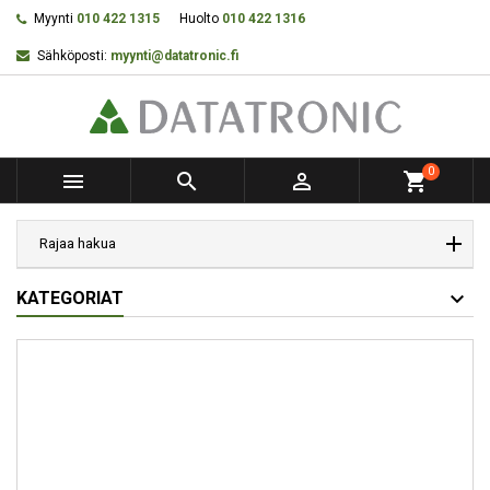
Myynti
010 422 1315
Huolto
010 422 1316
Sähköposti:
myynti@datatronic.fi
0



shopping_cart
Rajaa hakua
KATEGORIAT