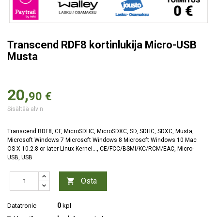
Transcend RDF8 kortinlukija Micro-USB
Musta
20,
90 €
Sisältää alv:n
Transcend RDF8, CF, MicroSDHC, MicroSDXC, SD, SDHC, SDXC, Musta,
Microsoft Windows 7 Microsoft Windows 8 Microsoft Windows 10 Mac
OS X 10.2.8 or later Linux Kernel..., CE/FCC/BSMI/KC/RCM/EAC, Micro-
USB, USB
Osta

0
Datatronic
kpl