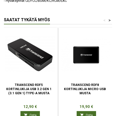
- Hyväksynnät CE/FCC/BSMI/KC/RCM/EAC
SAATAT TYKÄTÄ MYÖS
<
>
TRANSCEND RDF5
TRANSCEND RDF8
KORTINLUKIJA USB 3.2 GEN 1
KORTINLUKIJA MICRO-USB
(3.1 GEN 1) TYPE-A MUSTA
MUSTA
Hinta
Hinta
12,90 €
19,90 €


Osta
Osta