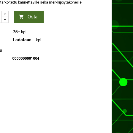
 tarkoitettu kannettaville sekä merkkipöytäkoneille.
Osta

25+
c
kpl
Ladataan...
a
kpl
i:
0000000001004