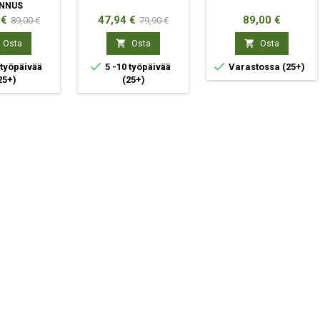
NNUS
Normaali
Hinta
Normaali
Hinta
 €
47,94 €
89,00 €
89,00 €
79,90 €
hinta
hinta


Osta
Osta
Osta


 työpäivää
5 -10 työpäivää
Varastossa
(25+)
25+)
(25+)