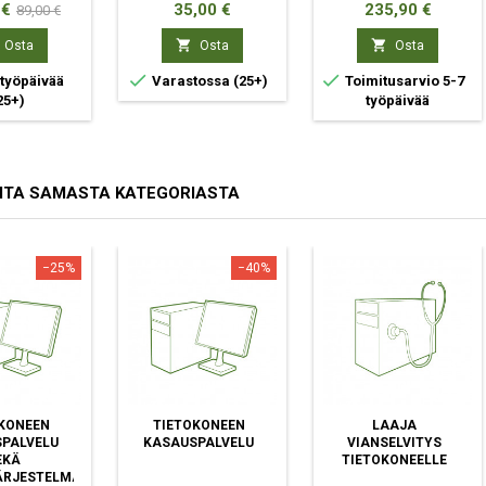
Normaali
Hinta
Hinta
 €
35,00 €
235,90 €
89,00 €
hinta


Osta
Osta
Osta


 työpäivää
Varastossa
(25+)
Toimitusarvio 5-7
25+)
työpäivää
ITA SAMASTA KATEGORIASTA
−25%
−40%
KONEEN
TIETOKONEEN
LAAJA
PALVELU
KASAUSPALVELU
VIANSELVITYS
EKÄ
TIETOKONEELLE
ÄRJESTELMÄN