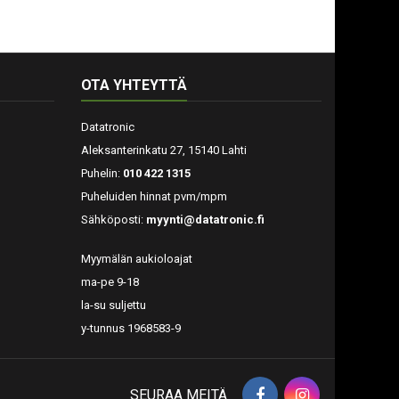
OTA YHTEYTTÄ
Datatronic
Aleksanterinkatu 27, 15140 Lahti
Puhelin:
010 422 1315
Puheluiden hinnat pvm/mpm
Sähköposti:
myynti@datatronic.fi
Myymälän aukioloajat
ma-pe 9-18
la-su suljettu
y-tunnus 1968583-9
SEURAA MEITÄ