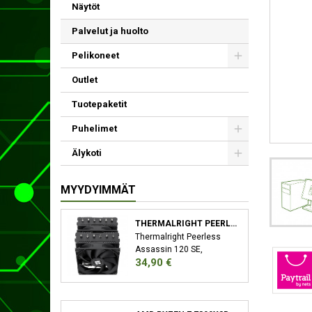
Näytöt
Palvelut ja huolto
Pelikoneet
Outlet
Tuotepaketit
Puhelimet
Älykoti
MYYDYIMMÄT
THERMALRIGHT PEERLESS ASSASSIN 120 SE SUORITIN JÄÄHDYTYSLEVY/JÄÄHDYTIN 12 CM MUSTA
Thermalright Peerless
Assassin 120 SE,
Hinta
34,90 €
Jäähdytyslevy/jäähdytin,
12 cm, 66,17 cfm, Musta