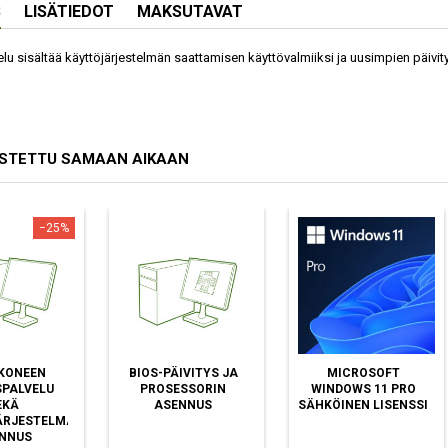
S
LISÄTIEDOT
MAKSUTAVAT
lu sisältää käyttöjärjestelmän saattamisen käyttövalmiiksi ja uusimpien päivit
OSTETTU SAMAAN AIKAAN
−25%
KONEEN
BIOS-PÄIVITYS JA
MICROSOFT
PALVELU
PROSESSORIN
WINDOWS 11 PRO
EKÄ
ASENNUS
SÄHKÖINEN LISENSSI
ÄRJESTELMÄN
NNUS