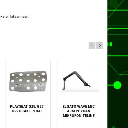
yksien lataamisen.
PLAYSEAT G25, G27,
ELGATO WAVE MIC
EPOS BTD
G29 BRAKE PEDAL
ARM PÖYDÄN
M 
MIKROFONITELINE