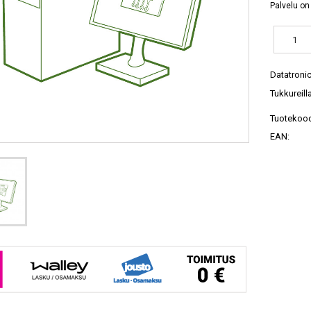
Palvelu on
Datatroni
Tukkureill
Tuotekood
EAN: