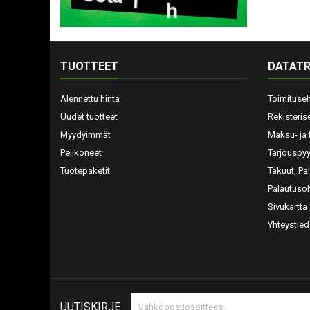
TUOTTEET
DATATR
Alennettu hinta
Toimituse
Uudet tuotteet
Rekisteris
Myydyimmät
Maksu- ja 
Pelikoneet
Tarjouspy
Tuotepaketit
Takuut, Pa
Palautusoh
Sivukartta
Yhteystied
UUTISKIRJE