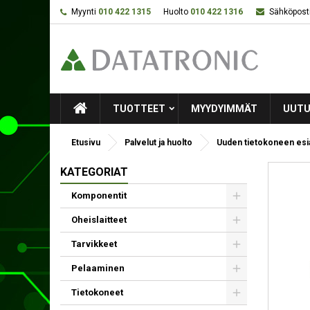
Myynti
010 422 1315
Huolto
010 422 1316
Sähköposti
TUOTTEET
MYYDYIMMÄT
UUTU
Etusivu
Palvelut ja huolto
Uuden tietokoneen esi
KATEGORIAT
Komponentit
Oheislaitteet
Tarvikkeet
Pelaaminen
Tietokoneet