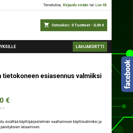
Tervetuloa,
Kirjaudu sisään
tai
Luo tili
shopping_cart
Ostoskori:
0
Tuotteet - 0,00 €
YKSILLE
LAHJAKORTTI
 tietokoneen esiasennus valmiiksi
0 €
v:n
lu sisältää käyttöjärjestelmän saattamisen käyttövalmiiksi ja
päivityksien lataamisen.