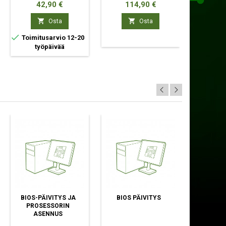
Hinta
Hinta
Hi
42,90 €
114,90 €
83


Osta
Osta

Toimitusarvio 12-20
työpäivää
BIOS-PÄIVITYS JA
BIOS PÄIVITYS
LISÄ
PROSESSORIN
AS
ASENNUS
KANNE