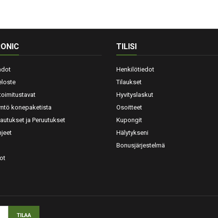
ONIC
TILISI
hdot
Henkilötiedot
eloste
Tilaukset
toimitustavat
Hyvityslaskut
yntö konepaketista
Osoitteet
lautukset ja Peruutukset
Kupongit
jeet
Hälytykseni
Bonusjärjestelmä
ot