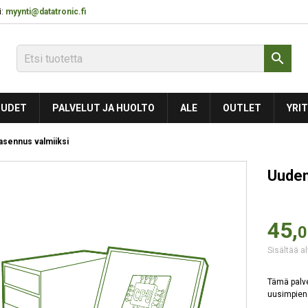
:
myynti@datatronic.fi

UDET
PALVELUT JA HUOLTO
ALE
OUTLET
YRIT
asennus valmiiksi
Uuden
45,
0
Sisältää al
Tämä palve
uusimpien 