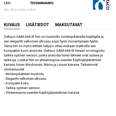
EAN:
7333048046802
Alin 30 pv hinta 3,90 €
KUVAUS
LISÄTIEDOT
MAKSUTAVAT
Deltaco GAM-044-W hiiri on muotoiltu molempikätisille käyttäjille ja
sen elegantti valkoinen ulkoasu sopii hyvin monenlaiseen tyyliin.
Tämä hiiri on myös erittäin helppo ottaa mukaan matkoille sen
kompaktin koon ansiosta. Deltaco GAM-044-W hiireen on integroitu
tarkka optinen sensori, jonka ansiosta hiiren liikkeet ovat sulavia ja
tarkkoja. Lisäksi hiiri on yhteensopiva useiden käyttöjärjestelmien
kanssa, kuten Windowsin, Macin ja Linuxin kanssa. Tärkeimmät
ominaisuudet:
- Molempikätinen muotoilu
- Elegantti valkoinen ulkoasu
- Kompakti koko
- Tarkka optinen sensori
- Yhteensopiva useiden käyttöjärjestelmien kanssa