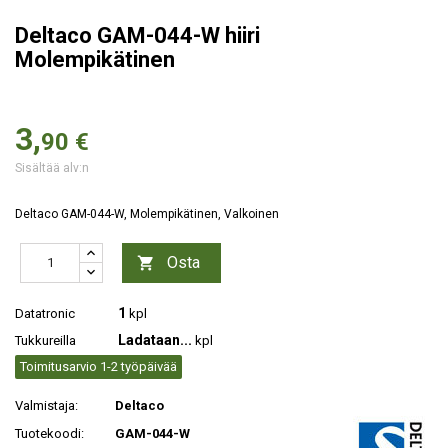
Deltaco GAM-044-W hiiri
Molempikätinen
3,
90 €
Sisältää alv:n
Deltaco GAM-044-W, Molempikätinen, Valkoinen
Osta

1
Datatronic
kpl
Ladataan...
Tukkureilla
kpl
Toimitusarvio 1-2 työpäivää
Valmistaja:
Deltaco
Tuotekoodi:
GAM-044-W