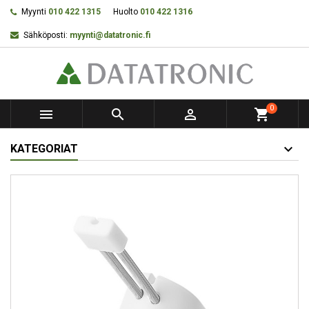
Myynti
010 422 1315
Huolto
010 422 1316
Sähköposti:
myynti@datatronic.fi
0



shopping_cart
KATEGORIAT