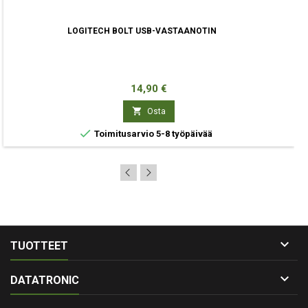
LOGITECH BOLT USB-VASTAANOTIN
Hinta
14,90 €

Osta

Toimitusarvio 5-8 työpäivää

TUOTTEET

DATATRONIC