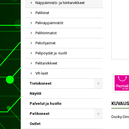
Näppäimistö- ja hiiritarvikkeet
Pelihiiret
Pelinäppäimistöt
Pelihiirimatot
Peliohjaimet
Pelipöydät ja -tuolit
Pelitarvikkeet
VR-lasit
Tietokoneet
Näytöt
KUVAU
Palvelut ja huolto
Pelikoneet
Ducky Dino
Outlet