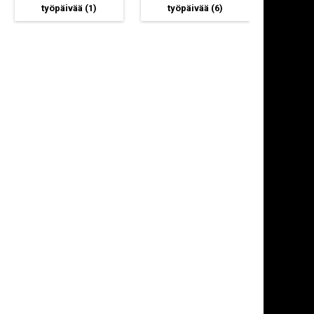
työpäivää
(1)
työpäivää
(6)
työp