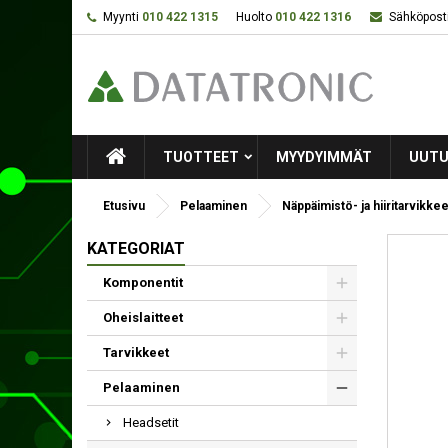
Myynti
010 422 1315
Huolto
010 422 1316
Sähköposti
TUOTTEET
MYYDYIMMÄT
UUTU
Etusivu
Pelaaminen
Näppäimistö- ja hiiritarvikkee
KATEGORIAT
Komponentit
Oheislaitteet
Tarvikkeet
Pelaaminen
Headsetit