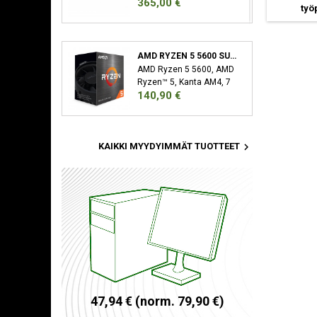
Hinta
365,00 €
7000 MB/s
työpäivää
(1)
työpäivää
(2)
työ
AMD RYZEN 5 5600 SUORITIN 3,5 GHZ 32 MB L3 LAATIKKO
AMD Ryzen 5 5600, AMD
Ryzen™ 5, Kanta AM4, 7
Hinta
140,90 €
nm, AMD, 3,5 GHz, 4,4
GHz

KAIKKI MYYDYIMMÄT TUOTTEET
4
7
,
9
4
€
(
n
o
r
m
.
7
9
,
9
0
€
)