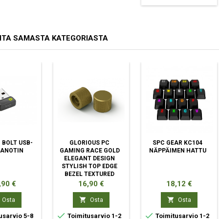
ITA SAMASTA KATEGORIASTA
 BOLT USB-
GLORIOUS PC
SPC GEAR KC104
ANOTIN
GAMING RACE GOLD
NÄPPÄIMEN HATTU
ELEGANT DESIGN
STYLISH TOP EDGE
BEZEL TEXTURED
SIDES SCRATCH-
ta
Hinta
Hinta
,90 €
16,90 €
18,12 €
RESISTANT
ANODISED MATTE


Osta
Osta
Osta
FINISH


usarvio 5-8
Toimitusarvio 1-2
Toimitusarvio 1-2