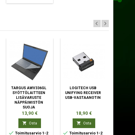
TARGUS AWV336GL
LOGITECH USB
LOGITEC
SYÖTTÖLAITTEEN
UNIFYING RECEIVER
LANG
LISÄVARUSTE
USB-VASTAANOTIN
NÄPPÄIMISTÖN
SUOJA
Hinta
Hinta
Hi
13,90 €
18,90 €
18


Osta
Osta



Toimitusarvio 1-2
Toimitusarvio 1-2
Toimit