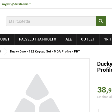
:
myynti@datatronic.fi

UDET
PALVELUT JA HUOLTO
ALE
OUTLET
YRIT
t
Ducky Dino - 132 Keycap Set - MDA Profile - PBT
Ducky
Profil
38,
9
Sisältää al