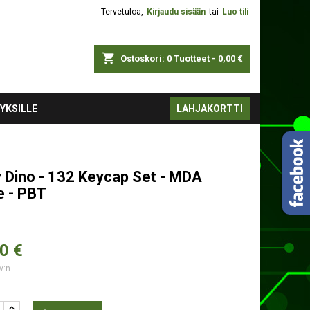
Tervetuloa,
Kirjaudu sisään
tai
Luo tili
shopping_cart
Ostoskori:
0
Tuotteet - 0,00 €
YKSILLE
LAHJAKORTTI
 Dino - 132 Keycap Set - MDA
e - PBT
0 €
v:n