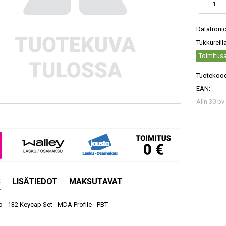
Datatroni
Tukkureill
Toimitusa
Tuotekood
EAN:
Alin 30 pv
S
LISÄTIEDOT
MAKSUTAVAT
 - 132 Keycap Set - MDA Profile - PBT