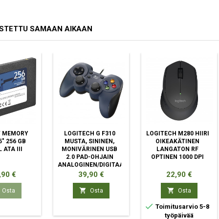
OSTETTU SAMAAN AIKAAN
T MEMORY
LOGITECH G F310
LOGITECH M280 HIIRI
5" 256 GB
MUSTA, SININEN,
OIKEAKÄTINEN
 ATA III
MONIVÄRINEN USB
LANGATON RF
2.0 PAD-OHJAIN
OPTINEN 1000 DPI
ANALOGINEN/DIGITAALINEN
PC
ta
Hinta
Hinta
,90 €
39,90 €
22,90 €


Osta
Osta
Osta

Toimitusarvio 5-8
työpäivää