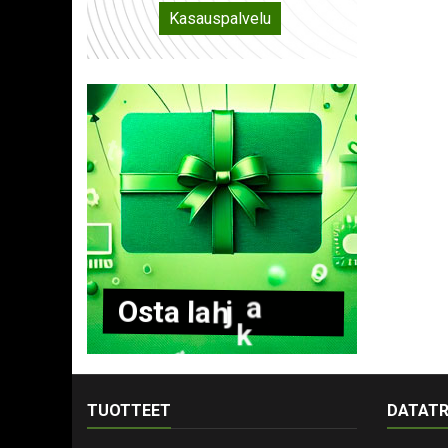
Kasauspalvelu
O
s
t
a
l
a
h
j
a
k
o
r
t
t
i
TUOTTEET
DATATR