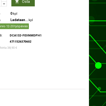
Osta

0
c
kpl
Ladataan...
a
kpl
rvio 12-20 työpäivää
i:
DCA132-FIDINMDPH1
4711526370602
 hinta 38,90 €