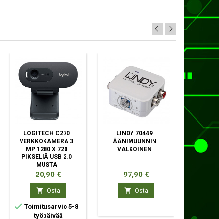
LOGITECH C270
LINDY 70449
DELOC
VERKKOKAMERA 3
ÄÄNIMUUNNIN
ASEMA
MP 1280 X 720
VALKOINEN
ASEN
PIKSELIÄ USB 2.0
PA
MUSTA
Hinta
Hinta
Hi
20,90 €
97,90 €
27


Osta
Osta


Toimitusarvio 5-8
Toimit
työpäivää
ty