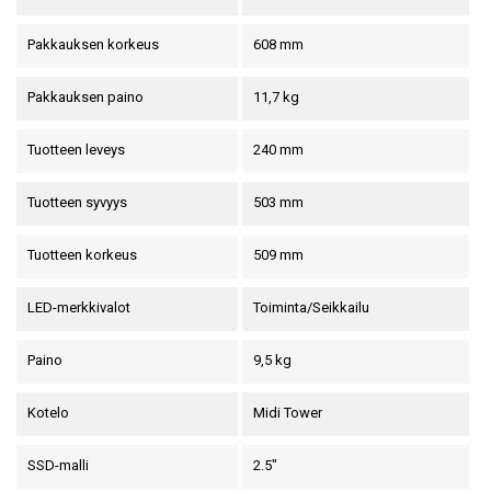
Pakkauksen korkeus
608 mm
Pakkauksen paino
11,7 kg
Tuotteen leveys
240 mm
Tuotteen syvyys
503 mm
Tuotteen korkeus
509 mm
LED-merkkivalot
Toiminta/Seikkailu
Paino
9,5 kg
Kotelo
Midi Tower
SSD-malli
2.5"