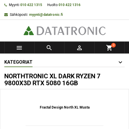
Myynti
010 422 1315
Huolto
010 422 1316
Sähköposti:
myynti@datatronic.fi
0



shopping_cart
KATEGORIAT
NORTHTRONIC XL DARK RYZEN 7
9800X3D RTX 5080 16GB
Fractal Design North XL Musta