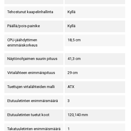
Tehostunut kaapelinhallinta
Kyllä
Päällä/pois-painike
Kyllä
CPU-jäähdyttimen
18,5 cm
enimmäiskorkeus
Näytönohjaimen suurin pituus
41,3 cm
Virtalähteen enimmäispituus
29 cm
Tuettujen virtalähteiden malli
ATX
Etutuuletinten enimmäismäärä
3
Etutuuletinten tuetut koot
120,140 mm
Takatuuletinten enimmäismäärä
1