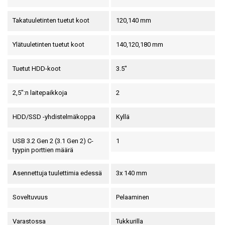
Takatuuletinten tuetut koot
120,140 mm
Ylätuuletinten tuetut koot
140,120,180 mm
Tuetut HDD-koot
3.5"
2,5":n laitepaikkoja
2
HDD/SSD -yhdistelmäkoppa
Kyllä
USB 3.2 Gen 2 (3.1 Gen 2) C-
1
tyypin porttien määrä
Asennettuja tuulettimia edessä
3x 140 mm
Soveltuvuus
Pelaaminen
Varastossa
Tukkurilla