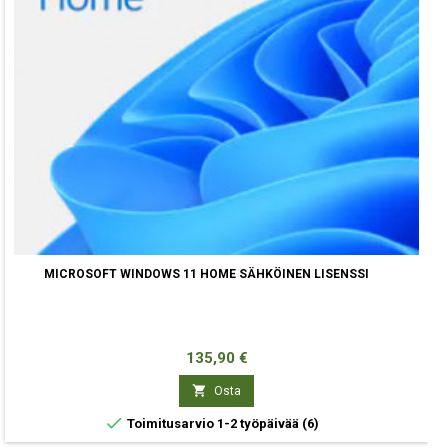
MICROSOFT WINDOWS 11 HOME SÄHKÖINEN LISENSSI
Hinta
135,90 €

Osta

Toimitusarvio 1-2 työpäivää
(6)