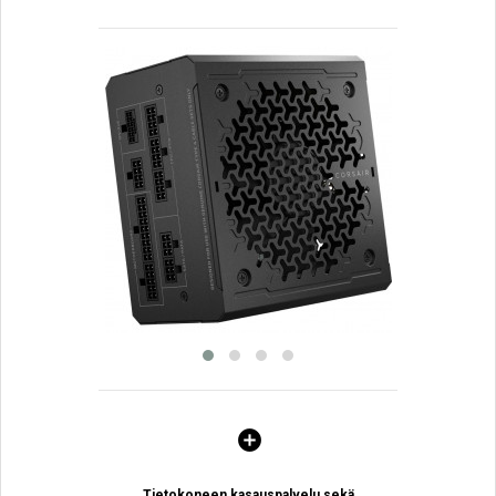
Tietokoneen kasauspalvelu sekä