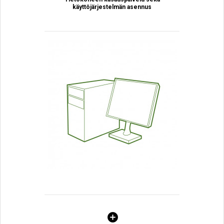
käyttöjärjestelmän asennus