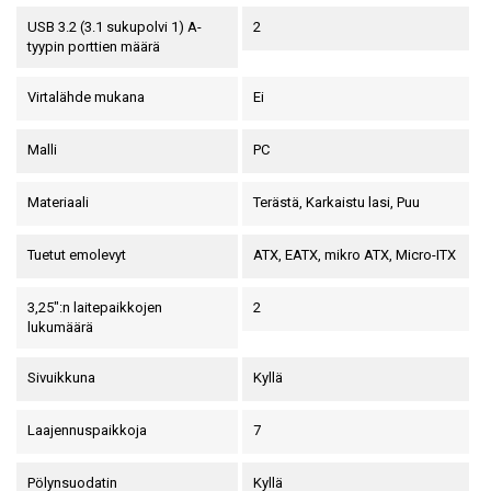
USB 3.2 (3.1 sukupolvi 1) A-
2
tyypin porttien määrä
Virtalähde mukana
Ei
Malli
PC
Materiaali
Terästä, Karkaistu lasi, Puu
Tuetut emolevyt
ATX, EATX, mikro ATX, Micro-ITX
3,25":n laitepaikkojen
2
lukumäärä
Sivuikkuna
Kyllä
Laajennuspaikkoja
7
Pölynsuodatin
Kyllä