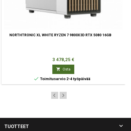
NORTHTRONIC XL WHITE RYZEN 7 9800X3D RTX 5080 16GB
Hinta
3 478,25 €

Osta

Toimitusarvio 2-4 työpäivää

TUOTTEET