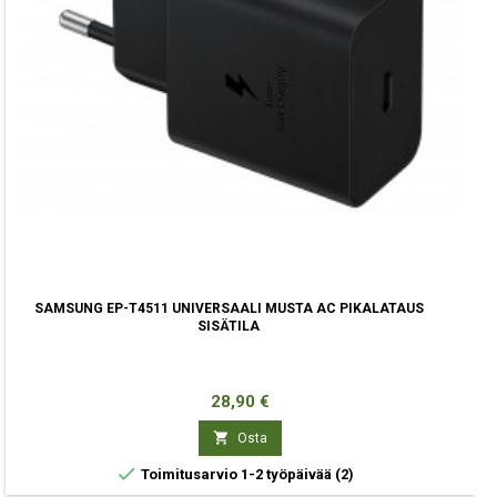
SAMSUNG EP-T4511 UNIVERSAALI MUSTA AC PIKALATAUS
SISÄTILA
Hinta
28,90 €

Osta

Toimitusarvio 1-2 työpäivää
(2)