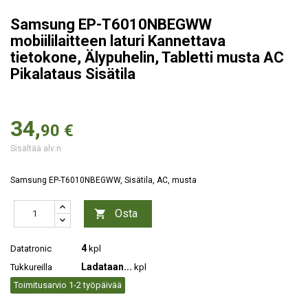
Samsung EP-T6010NBEGWW
mobiililaitteen laturi Kannettava
tietokone, Älypuhelin, Tabletti musta AC
Pikalataus Sisätila
34,
90 €
Sisältää alv:n
Samsung EP-T6010NBEGWW, Sisätila, AC, musta
Osta

4
Datatronic
kpl
Ladataan...
Tukkureilla
kpl
Toimitusarvio 1-2 työpäivää