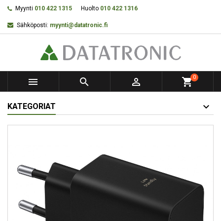
Myynti
010 422 1315
Huolto
010 422 1316
Sähköposti:
myynti@datatronic.fi
0



shopping_cart
KATEGORIAT