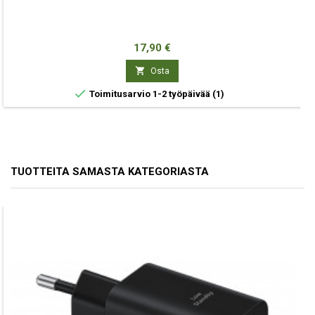
Hinta
17,90 €

Osta

Toimitusarvio 1-2 työpäivää
(1)
TUOTTEITA SAMASTA KATEGORIASTA