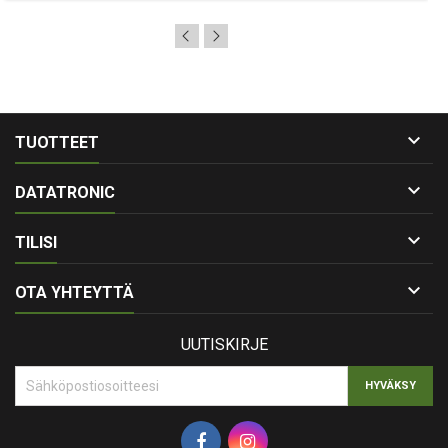

TUOTTEET

DATATRONIC

TILISI

OTA YHTEYTTÄ
UUTISKIRJE