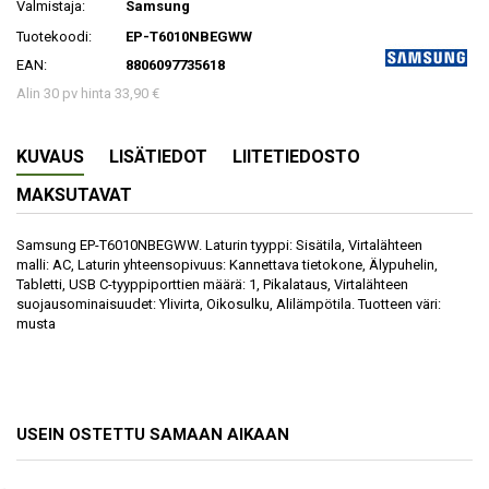
Valmistaja:
Samsung
Tuotekoodi:
EP-T6010NBEGWW
EAN:
8806097735618
Alin 30 pv hinta 33,90 €
KUVAUS
LISÄTIEDOT
LIITETIEDOSTO
MAKSUTAVAT
Samsung EP-T6010NBEGWW. Laturin tyyppi: Sisätila, Virtalähteen
malli: AC, Laturin yhteensopivuus: Kannettava tietokone, Älypuhelin,
Tabletti, USB C-tyyppiporttien määrä: 1, Pikalataus, Virtalähteen
suojausominaisuudet: Ylivirta, Oikosulku, Alilämpötila. Tuotteen väri:
musta
USEIN OSTETTU SAMAAN AIKAAN