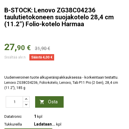
B-STOCK: Lenovo ZG38C04236
taulutietokoneen suojakotelo 28,4 cm
(11.2") Folio-kotelo Harmaa
27,
90 €
31,90 €
Sisältää alv:n
Säästä 4,00 €
Uudenveroinen tuote alkuperäispakkauksessa - korkeintaan testattu.
Lenovo ZG38C04236, Folio-kotelo, Lenovo, Tab P11 Pro (2 Gen), 28,4 cm
(11.2"), 185 g
Osta

1
Datatronic
kpl
Ladataan...
Tukkureilla
kpl