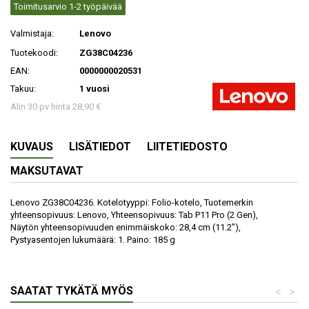
Toimitusarvio 1-2 työpäivää
Valmistaja:
Lenovo
Tuotekoodi:
ZG38C04236
EAN:
0000000020531
Takuu:
1 vuosi
Alin 30 pv hinta 28,90 €
KUVAUS
LISÄTIEDOT
LIITETIEDOSTO
MAKSUTAVAT
Lenovo ZG38C04236. Kotelotyyppi: Folio-kotelo, Tuotemerkin
yhteensopivuus: Lenovo, Yhteensopivuus: Tab P11 Pro (2 Gen),
Näytön yhteensopivuuden enimmäiskoko: 28,4 cm (11.2"),
Pystyasentojen lukumäärä: 1. Paino: 185 g
SAATAT TYKÄTÄ MYÖS
<
>