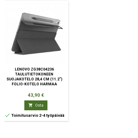
LENOVO ZG38C04236
TAULUTIETOKONEEN
SUOJAKOTELO 28,4 CM (11.2")
FOLIO-KOTELO HARMAA
Hinta
43,90 €

Osta

Toimitusarvio 2-4 työpäivää