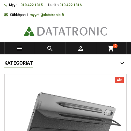
Myynti
010 422 1315
Huolto
010 422 1316
Sähköposti:
myynti@datatronic.fi
0



shopping_cart
KATEGORIAT
Ale