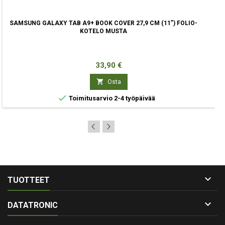
SAMSUNG GALAXY TAB A9+ BOOK COVER 27,9 CM (11") FOLIO-
KOTELO MUSTA
Hinta
33,90 €

Osta

Toimitusarvio 2-4 työpäivää

TUOTTEET

DATATRONIC