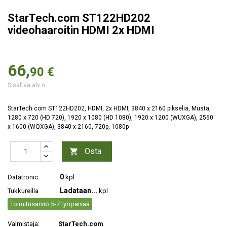
StarTech.com ST122HD202
videohaaroitin HDMI 2x HDMI
66,
90 €
Sisältää alv:n
StarTech.com ST122HD202, HDMI, 2x HDMI, 3840 x 2160 pikseliä, Musta,
1280 x 720 (HD 720), 1920 x 1080 (HD 1080), 1920 x 1200 (WUXGA), 2560
x 1600 (WQXGA), 3840 x 2160, 720p, 1080p
Osta

0
Datatronic
kpl
Ladataan...
Tukkureilla
kpl
Toimitusarvio 5-7 työpäivää
Valmistaja:
StarTech.com