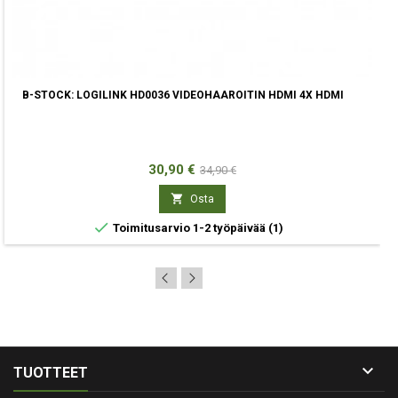
B-STOCK: LOGILINK HD0036 VIDEOHAAROITIN HDMI 4X HDMI
Hinta
Normaali
30,90 €
34,90 €
hinta

Osta

Toimitusarvio 1-2 työpäivää
(1)

TUOTTEET