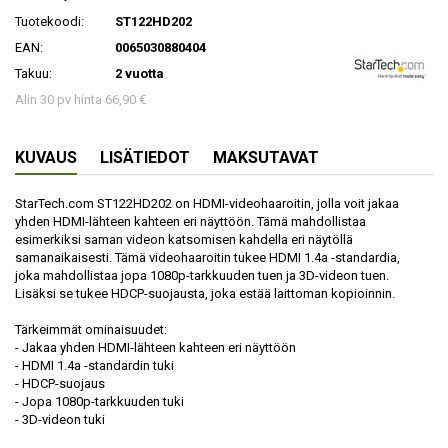
Tuotekoodi:
ST122HD202
EAN:
0065030880404
Takuu:
2 vuotta
Alin 30 pv hinta 66,90 €
KUVAUS
LISÄTIEDOT
MAKSUTAVAT
StarTech.com ST122HD202 on HDMI-videohaaroitin, jolla voit jakaa
yhden HDMI-lähteen kahteen eri näyttöön. Tämä mahdollistaa
esimerkiksi saman videon katsomisen kahdella eri näytöllä
samanaikaisesti. Tämä videohaaroitin tukee HDMI 1.4a -standardia,
joka mahdollistaa jopa 1080p-tarkkuuden tuen ja 3D-videon tuen.
Lisäksi se tukee HDCP-suojausta, joka estää laittoman kopioinnin.
Tärkeimmät ominaisuudet:
- Jakaa yhden HDMI-lähteen kahteen eri näyttöön
- HDMI 1.4a -standardin tuki
- HDCP-suojaus
- Jopa 1080p-tarkkuuden tuki
- 3D-videon tuki