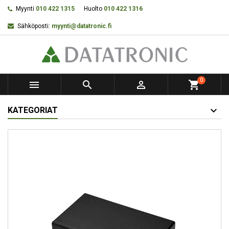
Myynti
010 422 1315
Huolto
010 422 1316
Sähköposti:
myynti@datatronic.fi
0



shopping_cart
KATEGORIAT