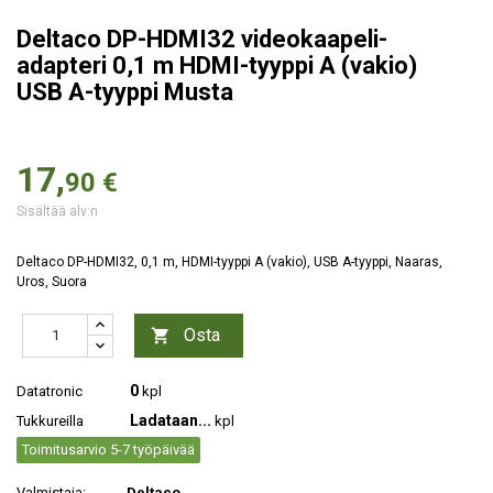
Deltaco DP-HDMI32 videokaapeli-
adapteri 0,1 m HDMI-tyyppi A (vakio)
USB A-tyyppi Musta
17,
90 €
Sisältää alv:n
Deltaco DP-HDMI32, 0,1 m, HDMI-tyyppi A (vakio), USB A-tyyppi, Naaras,
Uros, Suora
Osta

0
Datatronic
kpl
Ladataan...
Tukkureilla
kpl
Toimitusarvio 5-7 työpäivää
Valmistaja:
Deltaco