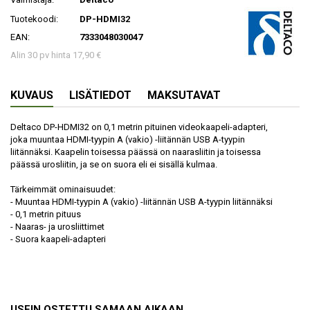
Tuotekoodi:
DP-HDMI32
EAN:
7333048030047
Alin 30 pv hinta 17,90 €
KUVAUS
LISÄTIEDOT
MAKSUTAVAT
Deltaco DP-HDMI32 on 0,1 metrin pituinen videokaapeli-adapteri,
joka muuntaa HDMI-tyypin A (vakio) -liitännän USB A-tyypin
liitännäksi. Kaapelin toisessa päässä on naarasliitin ja toisessa
päässä urosliitin, ja se on suora eli ei sisällä kulmaa.
Tärkeimmät ominaisuudet:
- Muuntaa HDMI-tyypin A (vakio) -liitännän USB A-tyypin liitännäksi
- 0,1 metrin pituus
- Naaras- ja urosliittimet
- Suora kaapeli-adapteri
USEIN OSTETTU SAMAAN AIKAAN