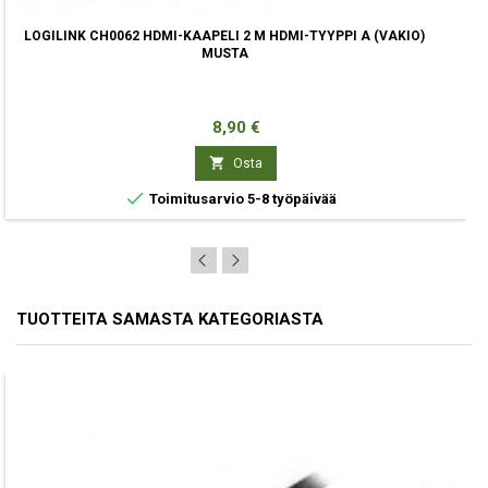
LOGILINK CH0062 HDMI-KAAPELI 2 M HDMI-TYYPPI A (VAKIO)
MUSTA
Hinta
8,90 €

Osta

Toimitusarvio 5-8 työpäivää
TUOTTEITA SAMASTA KATEGORIASTA