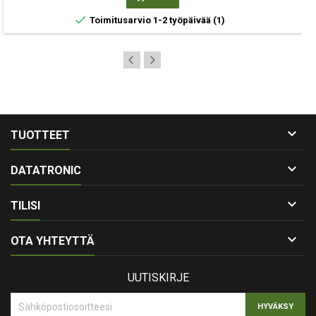

Toimitusarvio 1-2 työpäivää
(1)

TUOTTEET

DATATRONIC

TILISI

OTA YHTEYTTÄ
UUTISKIRJE