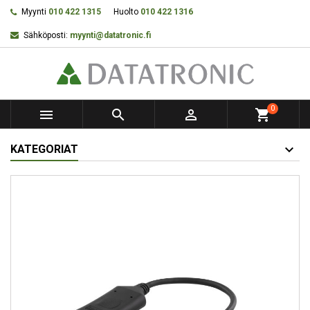
Myynti
010 422 1315
Huolto
010 422 1316
Sähköposti:
myynti@datatronic.fi
0



shopping_cart
KATEGORIAT