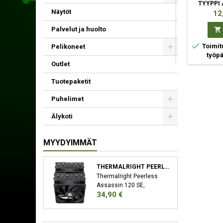
TYYPPI A (VAKIO)
MUSTA
TYYPPI 
MUSTA, HARMAA
Näytöt
MU
Hinta
Hinta
Hin
40,90 €
12,90 €
12
Palvelut ja huolto



Osta
Osta



Toimitusarvio 6-10
Toimitusarvio 6-10
Toimit
Pelikoneet
työpäivää
työpäivää
työp
Outlet
Tuotepaketit
Puhelimet
Älykoti
MYYDYIMMÄT
THERMALRIGHT PEERLESS ASSASSIN 120 SE SUORITIN JÄÄHDYTYSLEVY/JÄÄHDYTIN 12 CM MUSTA
Thermalright Peerless
Assassin 120 SE,
Hinta
34,90 €
Jäähdytyslevy/jäähdytin,
12 cm, 66,17 cfm, Musta