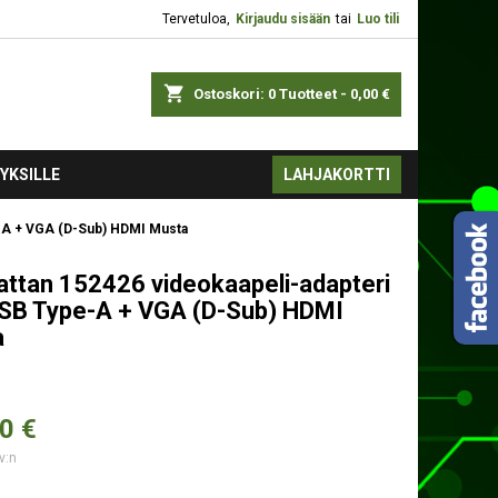
Tervetuloa,
Kirjaudu sisään
tai
Luo tili
shopping_cart
Ostoskori:
0
Tuotteet - 0,00 €
YKSILLE
LAHJAKORTTI
e-A + VGA (D-Sub) HDMI Musta
ttan 152426 videokaapeli-adapteri
SB Type-A + VGA (D-Sub) HDMI
a
0 €
v:n