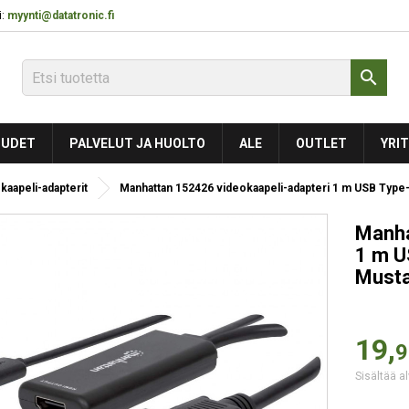
:
myynti@datatronic.fi

UDET
PALVELUT JA HUOLTO
ALE
OUTLET
YRIT
kaapeli-adapterit
Manhattan 152426 videokaapeli-adapteri 1 m USB Typ
Manha
1 m U
Must
19,
9
Sisältää al