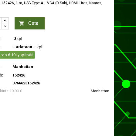
152426, 1 m, USB Type-A + VGA (D-Sub), HDMI, Uros, Naaras,
Osta

0
c
kpl
Ladataan...
a
kpl
rvio 6-10 työpäivää
:
Manhattan
i:
152426
0766623152426
 hinta 19,90 €
Manhattan