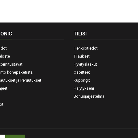
ONIC
TILISI
hdot
Henkilötiedot
eloste
Tilaukset
toimitustavat
Hyvityslaskut
yntö konepaketista
Osoitteet
lautukset ja Peruutukset
Kupongit
jeet
Hälytykseni
Bonusjärjestelmä
ot