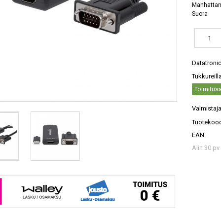
Manhattan 
Suora
Datatroni
Tukkureill
Toimitusa
Valmistaja
Tuotekood
EAN:
Alin 30 pv