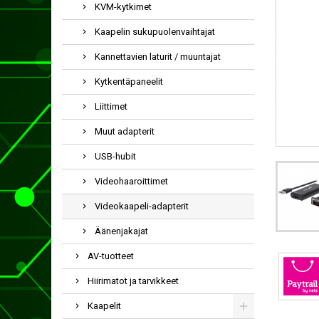
KVM-kytkimet
Kaapelin sukupuolenvaihtajat
Kannettavien laturit / muuntajat
Kytkentäpaneelit
Liittimet
Muut adapterit
USB-hubit
Videohaaroittimet
Videokaapeli-adapterit
Äänenjakajat
AV-tuotteet
Hiirimatot ja tarvikkeet
Kaapelit