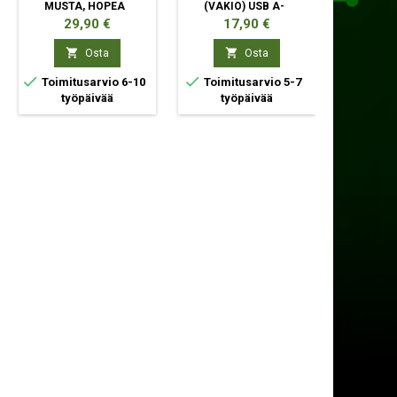
MUSTA, HOPEA
(VAKIO) USB A-
(VAKIO)
TYYPPI MUSTA
M
Hinta
Hinta
Hi
29,90 €
17,90 €
43


Osta
Osta



Toimitusarvio 6-10
Toimitusarvio 5-7
Toimit
työpäivää
työpäivää
ty