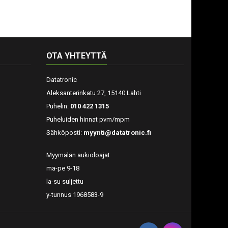
OTA YHTEYTTÄ
Datatronic
Aleksanterinkatu 27, 15140 Lahti
Puhelin:
010 422 1315
Puheluiden hinnat pvm/mpm
Sähköposti:
myynti@datatronic.fi
Myymälän aukioloajat
ma-pe 9-18
la-su suljettu
y-tunnus 1968583-9