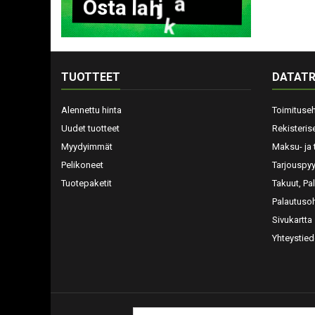
O
s
t
a
l
a
h
j
a
k
o
r
t
t
i
TUOTTEET
DATATR
Alennettu hinta
Toimituse
Uudet tuotteet
Rekisteris
Myydyimmät
Maksu- ja 
Pelikoneet
Tarjouspy
Tuotepaketit
Takuut, Pa
Palautusoh
Sivukartta
Yhteystied