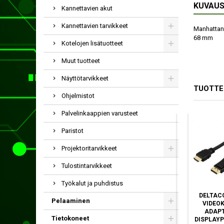
KUVAU
Kannettavien akut
Kannettavien tarvikkeet
Manhattan 
68 mm
Kotelojen lisätuotteet
Muut tuotteet
Näyttötarvikkeet
TUOTTE
Ohjelmistot
Palvelinkaappien varusteet
Paristot
Projektoritarvikkeet
Tulostintarvikkeet
Työkalut ja puhdistus
DELOCK 66570
MANHATTAN 152662
DELTACO
Pelaaminen
VIDEOKAAPELI-
VIDEOKAAPELI-
VIDEOK
ADAPTERI 0,2 M MINI
ADAPTERI 1 M
ADAPT
Tietokoneet
DISPLAYPORT HDMI-
DISPLAYPORT HDMI
DISPLAYP