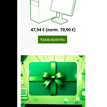
4
7
,
9
4
€
(
n
o
r
m
.
7
9
,
9
0
€
)
Kasauspalvelu