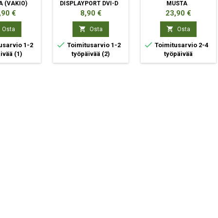
A (VAKIO)
DISPLAYPORT DVI-D
MUSTA
STA
MUSTA
ta
Hinta
Hinta
,90 €
8,90 €
23,90 €


Osta
Osta
Osta


usarvio 1-2
Toimitusarvio 1-2
Toimitusarvio 2-4
äivää
(1)
työpäivää
(2)
työpäivää