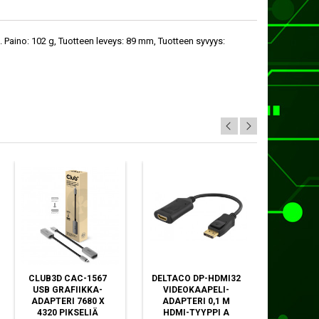
. Paino: 102 g, Tuotteen leveys: 89 mm, Tuotteen syvyys:
CLUB3D CAC-1567
DELTACO DP-HDMI32
CLUB3D
USB GRAFIIKKA-
VIDEOKAAPELI-
VIDEO
ADAPTERI 7680 X
ADAPTERI 0,1 M
ADAPTE
4320 PIKSELIÄ
HDMI-TYYPPI A
HDMI-