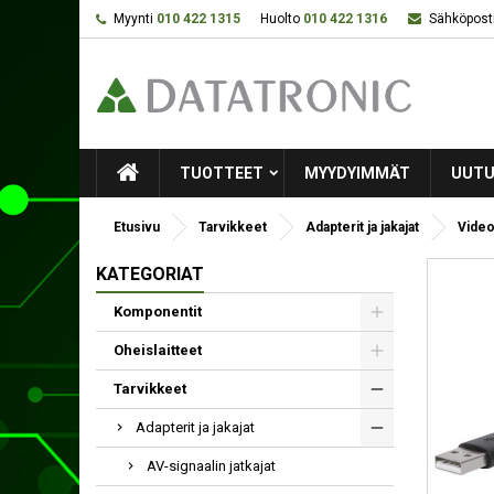
Myynti
010 422 1315
Huolto
010 422 1316
Sähköposti
TUOTTEET
MYYDYIMMÄT
UUTU
Etusivu
Tarvikkeet
Adapterit ja jakajat
Video
KATEGORIAT
Komponentit
Oheislaitteet
Tarvikkeet
Adapterit ja jakajat
AV-signaalin jatkajat