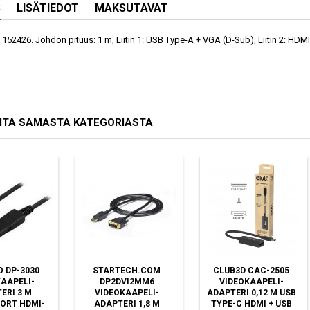
S
LISÄTIEDOT
MAKSUTAVAT
152426. Johdon pituus: 1 m, Liitin 1: USB Type-A + VGA (D-Sub), Liitin 2: HDMI
ITA SAMASTA KATEGORIASTA
 DP-3030
STARTECH.COM
CLUB3D CAC-2505
AAPELI-
DP2DVI2MM6
VIDEOKAAPELI-
ERI 3 M
VIDEOKAAPELI-
ADAPTERI 0,12 M USB
ORT HDMI-
ADAPTERI 1,8 M
TYPE-C HDMI + USB