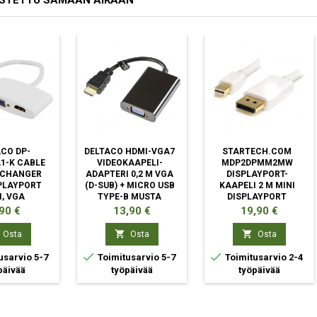
OSTETTU SAMAAN AIKAAN
CO DP-
DELTACO HDMI-VGA7
STARTECH.COM
1-K CABLE
VIDEOKAAPELI-
MDP2DPMM2MW
 CHANGER
ADAPTERI 0,2 M VGA
DISPLAYPORT-
PLAYPORT
(D-SUB) + MICRO USB
KAAPELI 2 M MINI
, VGA
TYPE-B MUSTA
DISPLAYPORT
OINEN
VALKOINEN
nta
Hinta
Hinta
90 €
13,90 €
19,90 €


Osta
Osta
Osta


usarvio 5-7
Toimitusarvio 5-7
Toimitusarvio 2-4
päivää
työpäivää
työpäivää