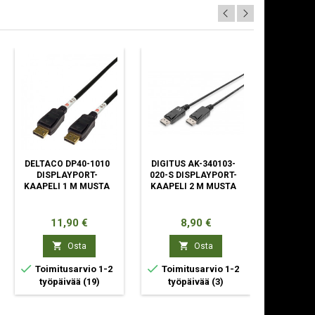
DELTACO DP40-1010
DIGITUS AK-340103-
AS
DISPLAYPORT-
020-S DISPLAYPORT-
ELECTR
KAAPELI 1 M MUSTA
KAAPELI 2 M MUSTA
3401
DISPL
KAAPELI
Hinta
Hinta
H
11,90 €
8,90 €
7


Osta
Osta



Toimitusarvio 1-2
Toimitusarvio 1-2
Toimit
työpäivää
(19)
työpäivää
(3)
työp