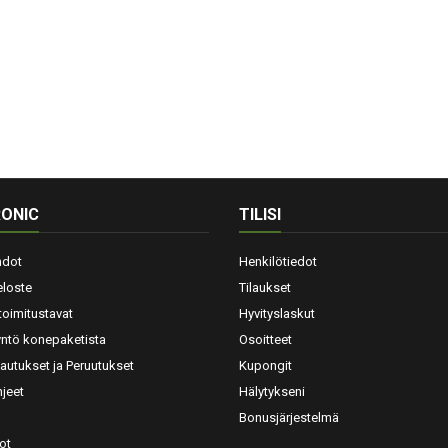
ONIC
TILISI
hdot
Henkilötiedot
eloste
Tilaukset
toimitustavat
Hyvityslaskut
yntö konepaketista
Osoitteet
lautukset ja Peruutukset
Kupongit
jeet
Hälytykseni
Bonusjärjestelmä
ot