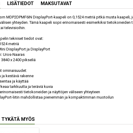
S
LISÄTIEDOT
MAKSUTAVAT
om MDP2DPMF6IN DisplayPort-kaapeli on 0,1524 metriä pitkä musta kaapeli, jok
n välisen yhteyden. Tämä kaapeli sopii erinomaisesti esimerkiksi tietokoneiden 
ai televisioihin.
elin tekniset tiedot ovat:
,1524 metriä
 Mini DisplayPort ja DisplayPort
i: Uros-Naaras
: 3840 x 2400 pikseliä
t ominaisuudet:
 ja kestävä rakenne
sentaa ja käyttää
rkeaa tarkkuutta ja teräviä kuvia
 erinomaisesti tietokoneiden ja näyttöjen väliseen yhteyteen
playPort-liitin mahdollistaa pienemmän ja kompaktimman muotoilun
 TYKÄTÄ MYÖS