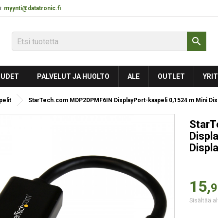
:
myynti@datatronic.fi

UDET
PALVELUT JA HUOLTO
ALE
OUTLET
YRIT
pelit
StarTech.com MDP2DPMF6IN DisplayPort-kaapeli 0,1524 m Mini Dis
Star
Displ
Displ
15,
9
Sisältää al