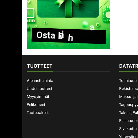
O
s
t
a
l
a
h
j
a
k
o
r
t
t
i
TUOTTEET
DATATR
Alennettu hinta
Toimituse
Uudet tuotteet
Rekisteris
Myydyimmät
Maksu- ja 
Pelikoneet
Tarjouspy
Tuotepaketit
Takuut, Pa
Palautusoh
Sivukartta
Yhteystied