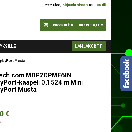
Tervetuloa,
Kirjaudu sisään
tai
Luo tili
shopping_cart
Ostoskori:
0
Tuotteet - 0,00 €
YKSILLE
LAHJAKORTTI
playPort Musta
Tech.com MDP2DPMF6IN
ayPort-kaapeli 0,1524 m Mini
ayPort Musta
0 €
v:n