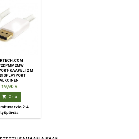
ARTECH.COM
P2DPMM2MW
PORT-KAAPELI 2 M
 DISPLAYPORT
ALKOINEN
Hinta
19,90 €

Osta
mitusarvio 2-4
työpäivää