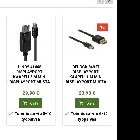
LINDY 41648
DELOCK 84927
INTEL A
DISPLAYPORT-
DISPLAYPORT-
16 G
KAAPELI 5 M MINI
KAAPELI 1 M MINI
DISPLAYPORT MUSTA
DISPLAYPORT MUSTA
Hinta
Hinta
Hin
29,90 €
23,90 €
59


Osta
Osta



Toimitusarvio 5-10
Toimitusarvio 6-10
Toimit
työpäivää
työpäivää
ty