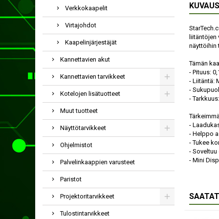
KUVAU
Verkkokaapelit
Virtajohdot
StarTech.c
liitäntöje
Kaapelinjärjestäjät
näyttöihin t
Kannettavien akut
Tämän kaap
- Pituus: 0
Kannettavien tarvikkeet
- Liitäntä:
- Sukupuol
Kotelojen lisätuotteet
- Tarkkuus
Muut tuotteet
Tärkeimmä
- Laadukas
Näyttötarvikkeet
- Helppo a
- Tukee ko
Ohjelmistot
- Soveltuu
- Mini Dis
Palvelinkaappien varusteet
Paristot
SAATAT
Projektoritarvikkeet
Tulostintarvikkeet