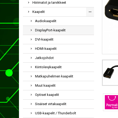
Hiirimatot ja tarvikkeet
Kaapelit
Audiokaapelit
DisplayPort-kaapelit
DVI-kaapelit
HDMI-kaapelit
Jatkojohdot
Kiintolevykaapelit
Matkapuhelimen kaapelit
Muut kaapelit
Optiset kaapelit
Sisäiset virtakaapelit
USB-kaapelit / Thunderbolt