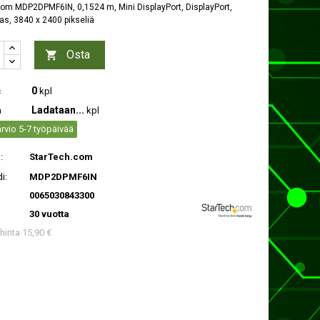
om MDP2DPMF6IN, 0,1524 m, Mini DisplayPort, DisplayPort,
as, 3840 x 2400 pikseliä
Osta

0
c
kpl
Ladataan...
a
kpl
rvio 5-7 työpäivää
:
StarTech.com
i:
MDP2DPMF6IN
0065030843300
30 vuotta
 hinta 15,90 €