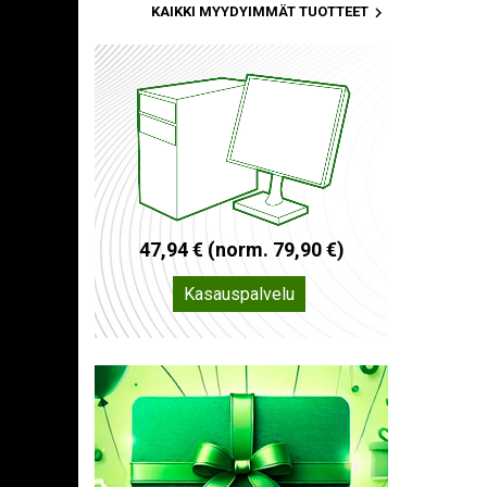

KAIKKI MYYDYIMMÄT TUOTTEET
4
7
,
9
4
€
(
n
o
r
m
.
7
9
,
9
0
€
)
Kasauspalvelu