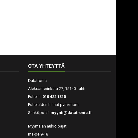
OTA YHTEYTTÄ
Datatronic
Aleksanterinkatu 27, 15140 Lahti
Puhelin:
010 422 1315
Puheluiden hinnat pvm/mpm
Sähköposti:
myynti@datatronic.fi
Myymälän aukioloajat
ma-pe 9-18