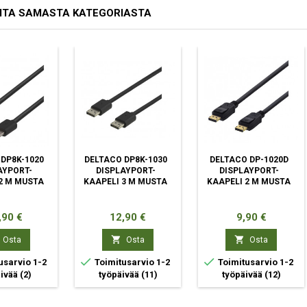
ITA SAMASTA KATEGORIASTA
DP8K-1020
DELTACO DP8K-1030
DELTACO DP-1020D
AYPORT-
DISPLAYPORT-
DISPLAYPORT-
2 M MUSTA
KAAPELI 3 M MUSTA
KAAPELI 2 M MUSTA
ta
Hinta
Hinta
,90 €
12,90 €
9,90 €


Osta
Osta
Osta


usarvio 1-2
Toimitusarvio 1-2
Toimitusarvio 1-2
äivää
(2)
työpäivää
(11)
työpäivää
(12)