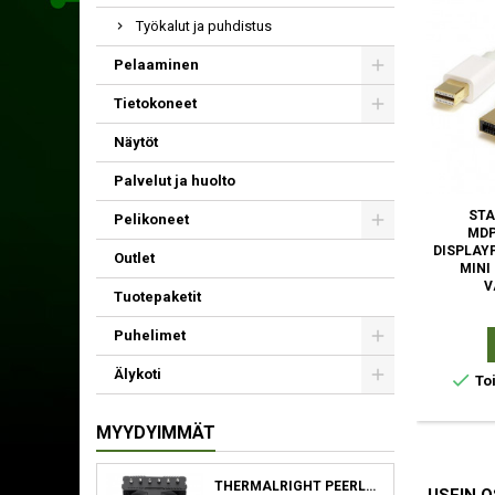
Työkalut ja puhdistus
Pelaaminen
Tietokoneet
Näytöt
Palvelut ja huolto
ST
Pelikoneet
MD
DISPLAY
Outlet
MINI
V
Tuotepaketit
Puhelimet
Älykoti

Toi
MYYDYIMMÄT
THERMALRIGHT PEERLESS ASSASSIN 120 SE SUORITIN JÄÄHDYTYSLEVY/JÄÄHDYTIN 12 CM MUSTA