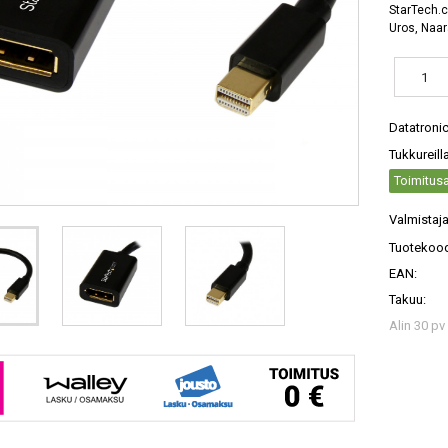
StarTech.c
Uros, Naar
Datatroni
Tukkureill
Toimitusa
Valmistaja
Tuotekood
EAN:
Takuu:
Alin 30 pv