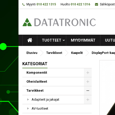
Myynti
010 422 1315
Huolto
010 422 1316
Sähköposti
TUOTTEET
MYYDYIMMÄT
UUTU
Etusivu
Tarvikkeet
Kaapelit
DisplayPort-kaa
KATEGORIAT
Komponentit
Oheislaitteet
Tarvikkeet
Adapterit ja jakajat
AV-tuotteet