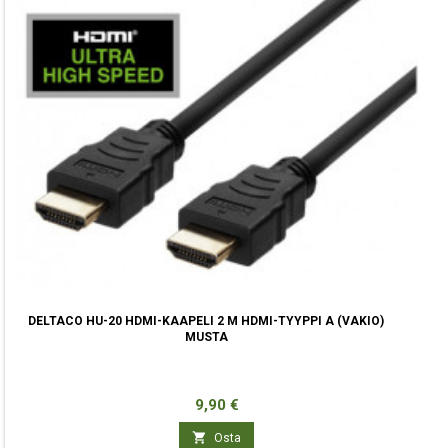
DELTACO HU-20 HDMI-KAAPELI 2 M HDMI-TYYPPI A (VAKIO)
MUSTA
Hinta
9,90 €

Osta