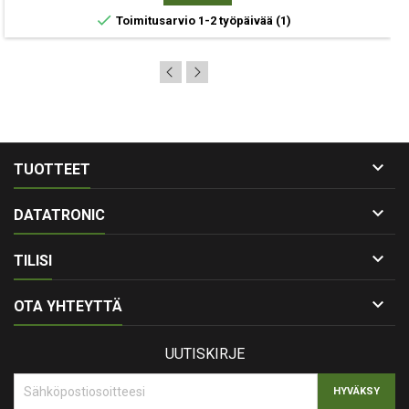

Toimitusarvio 1-2 työpäivää
(1)

TUOTTEET

DATATRONIC

TILISI

OTA YHTEYTTÄ
UUTISKIRJE