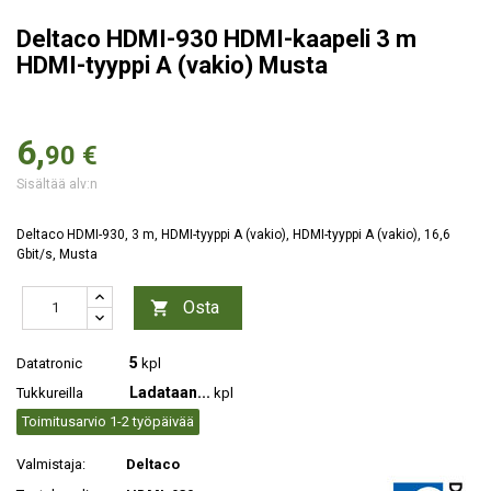
Deltaco HDMI-930 HDMI-kaapeli 3 m
HDMI-tyyppi A (vakio) Musta
6,
90 €
Sisältää alv:n
Deltaco HDMI-930, 3 m, HDMI-tyyppi A (vakio), HDMI-tyyppi A (vakio), 16,6
Gbit/s, Musta
Osta

5
Datatronic
kpl
Ladataan...
Tukkureilla
kpl
Toimitusarvio 1-2 työpäivää
Valmistaja:
Deltaco