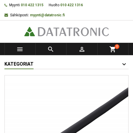
Myynti
010 422 1315
Huolto
010 422 1316
Sähköposti:
myynti@datatronic.fi
0



shopping_cart
KATEGORIAT