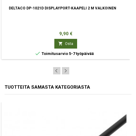
DELTACO DP-1021D DISPLAYPORT-KAAPELI 2 M VALKOINEN
Hinta
9,90 €

Osta

Toimitusarvio 5-7 työpäivää
TUOTTEITA SAMASTA KATEGORIASTA