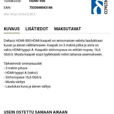
Tuotekoodi:
HDMI-930
EAN:
7333048043184
Alin 30 pv hinta 6,90 €
KUVAUS
LISÄTIEDOT
MAKSUTAVAT
Deltaco HDMI-930 HDMI-kaapeli on erinomainen valinta laadukkaan
kuvan ja äänen välittämiseen. Kaapeli on 3 metriä pitkä ja siinä on
vakio HDMI-tyyppi A. Kaapelin siirtonopeus on erittäin nopea, 16,6
Gbit/s. Musta kaapeli sopii tyylikkäästi mihin tahansa asennukseen.
Tärkeimmät ominaisuudet:
- 3 metrin pituus
- HDMI-tyyppi A (vakio)
- Siirtonopeus 16,6 Gbit/s
- Musta väritys
- Laadukas kuva ja äänen välitys
USEIN OSTETTU SAMAAN AIKAAN