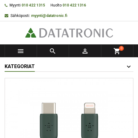
Myynti
010 422 1315
Huolto
010 422 1316
Sähköposti:
myynti@datatronic.fi
0



shopping_cart
KATEGORIAT