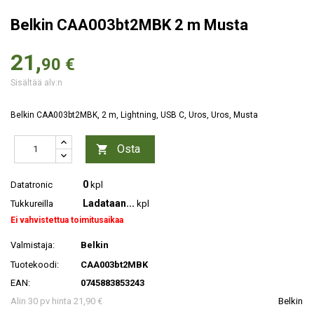
Belkin CAA003bt2MBK 2 m Musta
21,
90 €
Sisältää alv:n
Belkin CAA003bt2MBK, 2 m, Lightning, USB C, Uros, Uros, Musta
Osta

0
Datatronic
kpl
Ladataan...
Tukkureilla
kpl
Ei vahvistettua toimitusaikaa
Valmistaja:
Belkin
Tuotekoodi:
CAA003bt2MBK
EAN:
0745883853243
Alin 30 pv hinta 21,90 €
Belkin