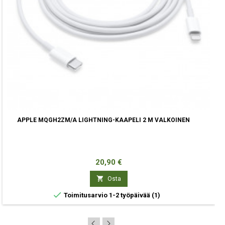
APPLE MQGH2ZM/A LIGHTNING-KAAPELI 2 M VALKOINEN
Hinta
20,90 €

Osta

Toimitusarvio 1-2 työpäivää
(1)