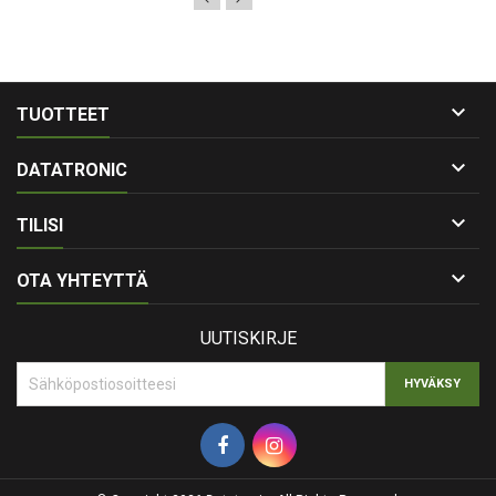

TUOTTEET

DATATRONIC

TILISI

OTA YHTEYTTÄ
UUTISKIRJE